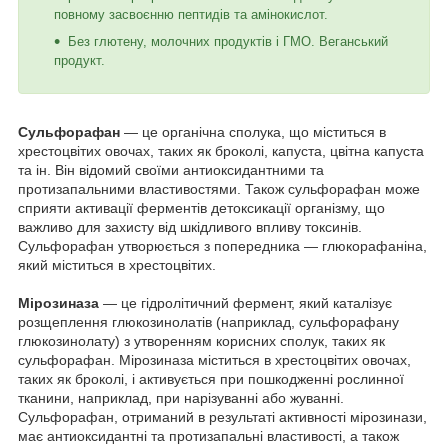
повному засвоєнню пептидів та амінокислот.
Без глютену, молочних продуктів і ГМО. Веганський
продукт.
Сульфорафан
— це органічна сполука, що міститься в
хрестоцвітих овочах, таких як броколі, капуста, цвітна капуста
та ін. Він відомий своїми антиоксидантними та
протизапальними властивостями. Також сульфорафан може
сприяти активації ферментів детоксикації організму, що
важливо для захисту від шкідливого впливу токсинів.
Сульфорафан утворюється з попередника — глюкорафаніна,
який міститься в хрестоцвітих.
Мірозиназа
— це гідролітичний фермент, який каталізує
розщеплення глюкозинолатів (наприклад, сульфорафану
глюкозинолату) з утворенням корисних сполук, таких як
сульфорафан. Мірозиназа міститься в хрестоцвітих овочах,
таких як броколі, і активується при пошкодженні рослинної
тканини, наприклад, при нарізуванні або жуванні.
Сульфорафан, отриманий в результаті активності мірозинази,
має антиоксидантні та протизапальні властивості, а також