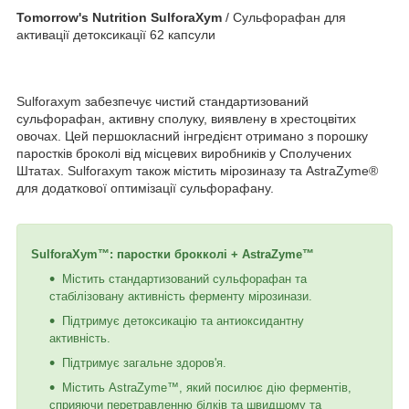
Tomorrow's Nutrition SulforaXym
/ Сульфорафан для
активації детоксикації 62 капсули
Sulforaxym забезпечує чистий стандартизований
сульфорафан, активну сполуку, виявлену в хрестоцвітих
овочах. Цей першокласний інгредієнт отримано з порошку
паростків броколі від місцевих виробників у Сполучених
Штатах. Sulforaxym також містить мірозиназу та AstraZyme®
для додаткової оптимізації сульфорафану.
SulforaXym™: паростки брокколі + AstraZyme™
Містить стандартизований сульфорафан та
стабілізовану активність ферменту мірозинази.
Підтримує детоксикацію та антиоксидантну
активність.
Підтримує загальне здоров'я.
Містить AstraZyme™, який посилює дію ферментів,
сприяючи перетравленню білків та швидшому та