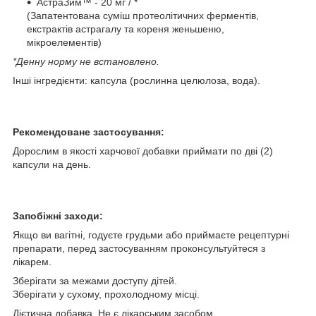
АстраЗим™ - 20 мг / *
(Запатентована суміш протеолітичних ферментів,
екстрактів астрагалу та кореня женьшеню,
мікроелементів)
*Денну норму не встановлено.
Інші інгредієнти: капсула (рослинна целюлоза, вода).
Рекомендоване застосування:
Дорослим в якості харчової добавки приймати по дві (2)
капсули на день.
Запобіжні заходи:
Якщо ви вагітні, годуєте грудьми або приймаєте рецептурні
препарати, перед застосуванням проконсультуйтеся з
лікарем.
Зберігати за межами доступу дітей.
Зберігати у сухому, прохолодному місці.
Дієтична добавка. Не є лікарським засобом.