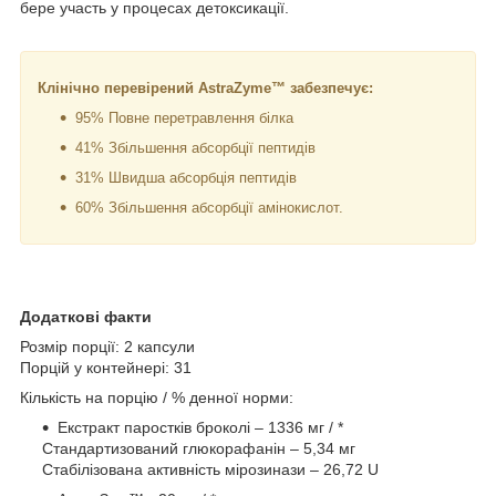
бере участь у процесах детоксикації.
Клінічно перевірений AstraZyme™ забезпечує:
95% Повне перетравлення білка
41% Збільшення абсорбції пептидів
31% Швидша абсорбція пептидів
60% Збільшення абсорбції амінокислот.
Додаткові факти
Розмір порції: 2 капсули
Порцій у контейнері: 31
Кількість на порцію / % денної норми:
Екстракт паростків броколі – 1336 мг / *
Стандартизований глюкорафанін – 5,34 мг
Стабілізована активність мірозинази – 26,72 U