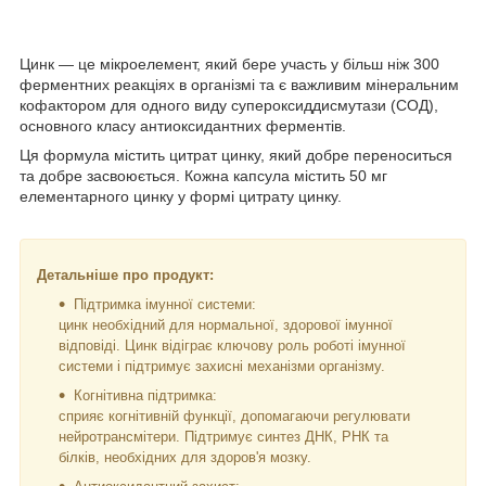
Цинк — це мікроелемент, який бере участь у більш ніж 300
ферментних реакціях в організмі та є важливим мінеральним
кофактором для одного виду супероксиддисмутази (СОД),
основного класу антиоксидантних ферментів.
Ця формула містить цитрат цинку, який добре переноситься
та добре засвоюється. Кожна капсула містить 50 мг
елементарного цинку у формі цитрату цинку.
Детальніше про продукт:
Підтримка імунної системи:
цинк необхідний для нормальної, здорової імунної
відповіді. Цинк відіграє ключову роль роботі імунної
системи і підтримує захисні механізми організму.
Когнітивна підтримка:
сприяє когнітивній функції, допомагаючи регулювати
нейротрансмітери. Підтримує синтез ДНК, РНК та
білків, необхідних для здоров'я мозку.