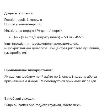
Додаткові факти
Розмір порції: 1 капсула
Порцій у контейнері: 60
Кількість на порцію / % денної норми:
Цинк (у вигляді цитрату цинку) – 50 мг / 455%
Інші інгредієнти: гідроксипропілметилцелюлоза,
мікрокристалічна целюлоза, концентрат рисового лушпиння,
гуміарабік, олія.
Пропоноване використання:
Як харчову добавку приймайте по 1 капсулі на день або за
призначенням лікаря. Рекомендується приймати після їди.
Запобіжні заходи:
Якщо ви вагітні або годуєте грудьми, маєте якісь