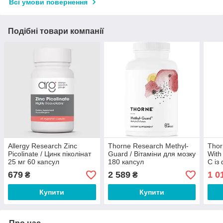
Всі умови повернення
Подібні товари компанії
Allergy Research Zinc
Thorne Research Methyl-
Thor
Picolinate / Цинк піколінат
Guard / Вітаміни для мозку
With
25 мг 60 капсул
180 капсул
С із
капс
679
2 589
1 0
₴
₴
Купити
Купити