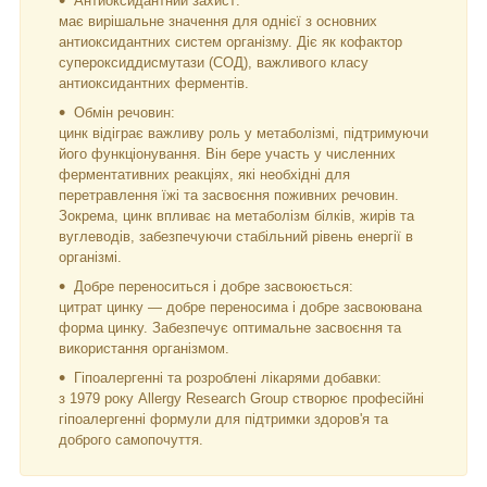
Антиоксидантний захист:
має вирішальне значення для однієї з основних
антиоксидантних систем організму. Діє як кофактор
супероксиддисмутази (СОД), важливого класу
антиоксидантних ферментів.
Обмін речовин:
цинк відіграє важливу роль у метаболізмі, підтримуючи
його функціонування. Він бере участь у численних
ферментативних реакціях, які необхідні для
перетравлення їжі та засвоєння поживних речовин.
Зокрема, цинк впливає на метаболізм білків, жирів та
вуглеводів, забезпечуючи стабільний рівень енергії в
організмі.
Добре переноситься і добре засвоюється:
цитрат цинку — добре переносима і добре засвоювана
форма цинку. Забезпечує оптимальне засвоєння та
використання організмом.
Гіпоалергенні та розроблені лікарями добавки:
з 1979 року Allergy Research Group створює професійні
гіпоалергенні формули для підтримки здоров'я та
доброго самопочуття.