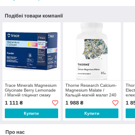
Подібні товари компанії
Trace Minerals Magnesium
Thorne Research Calcium-
Thor
Glycinate Berry Lemonade
Magnesium Malate /
Elec
/ Магній гліцинат смаку
Кальцій-магній малат 240
елек
ягідного лимонаду 30
капс
30 
1 111
1 988
1 8
₴
₴
саше
Купити
Купити
Про нас