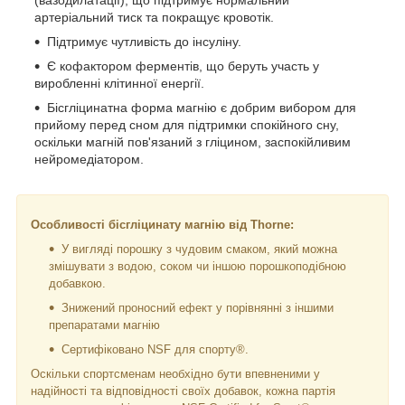
артеріальний тиск та покращує кровотік.
Підтримує чутливість до інсуліну.
Є кофактором ферментів, що беруть участь у
виробленні клітинної енергії.
Бісгліцинатна форма магнію є добрим вибором для
прийому перед сном для підтримки спокійного сну,
оскільки магній пов'язаний з гліцином, заспокійливим
нейромедіатором.
Особливості бісгліцинату магнію від Thorne:
У вигляді порошку з чудовим смаком, який можна
змішувати з водою, соком чи іншою порошкоподібною
добавкою.
Знижений проносний ефект у порівнянні з іншими
препаратами магнію
Сертифіковано NSF для спорту®.
Оскільки спортсменам необхідно бути впевненими у
надійності та відповідності своїх добавок, кожна партія