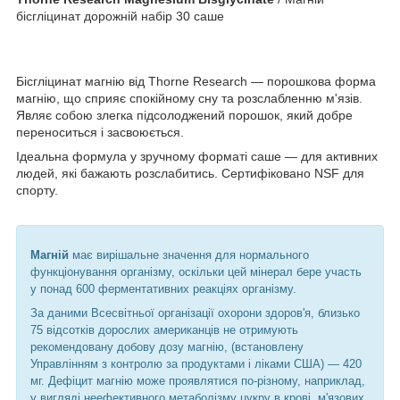
бісгліцинат дорожній набір 30 саше
Бісгліцинат магнію від Thorne Research — порошкова форма
магнію, що сприяє спокійному сну та розслабленню м'язів.
Являє собою злегка підсолоджений порошок, який добре
переноситься і засвоюється.
Ідеальна формула у зручному форматі саше — для активних
людей, які бажають розслабитись. Сертифіковано NSF для
спорту.
Магній
має вирішальне значення для нормального
функціонування організму, оскільки цей мінерал бере участь
у понад 600 ферментативних реакціях організму.
За даними Всесвітньої організації охорони здоров'я, близько
75 відсотків дорослих американців не отримують
рекомендовану добову дозу магнію, (встановлену
Управлінням з контролю за продуктами і ліками США) — 420
мг. Дефіцит магнію може проявлятися по-різному, наприклад,
у вигляді неефективного метаболізму цукру в крові, м'язових