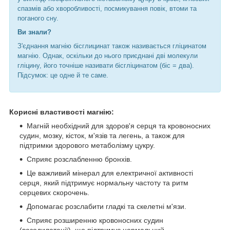
спазмів або хворобливості, посмикування повік, втоми та
поганого сну.
Ви знали?
З'єднання магнію бісглицинат також називається гліцинатом
магнію. Однак, оскільки до нього приєднані дві молекули
гліцину, його точніше називати бісгліцинатом (біс = два).
Підсумок: це одне й те саме.
Корисні властивості магнію:
Магній необхідний для здоров'я серця та кровоносних
судин, мозку, кісток, м'язів та легень, а також для
підтримки здорового метаболізму цукру.
Сприяє розслабленню бронхів.
Це важливий мінерал для електричної активності
серця, який підтримує нормальну частоту та ритм
серцевих скорочень.
Допомагає розслабити гладкі та скелетні м'язи.
Сприяє розширенню кровоносних судин
(вазодилатації), що підтримує нормальний