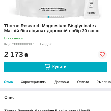
Thorne Research Magnesium Bisglycinatе /
Магній бісгліцинат дорожній набір 30 саше
В наявності
Код: 20000000907
Роздріб
2 173
₴
Купити
Опис
Характеристики
Доставка
Оплата
Умови п
Опис
Thorne Research Magnesium Bisglycinatе
/ Магній