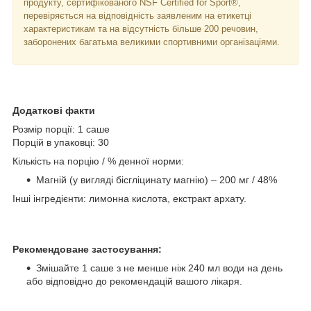
продукту, сертифікованого NSF Certified for Sport®,
перевіряється на відповідність заявленим на етикетці
характеристикам та на відсутність більше 200 речовин,
заборонених багатьма великими спортивними організаціями.
Додаткові факти
Розмір порції: 1 саше
Порцій в упаковці: 30
Кількість на порцію / % денної норми:
Магній (у вигляді бісгліцинату магнію) – 200 мг / 48%
Інші інгредієнти: лимонна кислота, екстракт архату.
Рекомендоване застосування:
Змішайте 1 саше з не менше ніж 240 мл води на день
або відповідно до рекомендацій вашого лікаря.