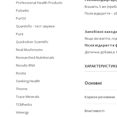
Professional Health Products
Візьміть 5 мл (при
Pulsetto
Після відкриття – 
PurO3
Quantofix - тест смужки
Запобіжні заходи
Pure
Якщо ви вагітні, г
Quicksilver Scientific
Після відкриття 
Real Mushrooms
Дієтична добавка. 
Researched Nutritionals
Results RNA
ХАРАКТЕРИСТИК
Rosita
Seeking Health
Основні
Thorne
Trace Minerals
Корисні речовини
TCMherbs
Властивості
Vimergy