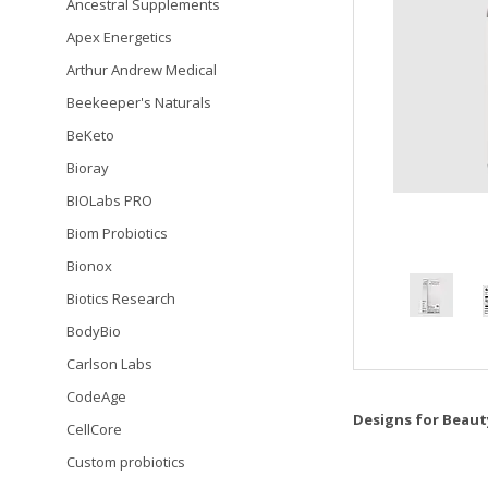
Ancestral Supplements
Apex Energetics
Arthur Andrew Medical
Beekeeper's Naturals
BeKeto
Bioray
BIOLabs PRO
Biom Probiotics
Bionox
Biotics Research
BodyBio
Carlson Labs
CodeAge
Designs for Beauty
CellCore
Custom probiotics