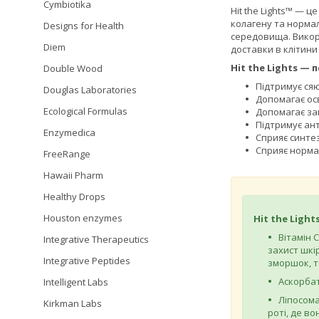
Cymbiotika
Hit the Lights™ — 
колагену та нормал
Designs for Health
середовища. Викори
Diem
доставки в клітини 
Hit the Lights — 
Double Wood
Підтримує ся
Douglas Laboratories
Допомагає осв
Ecological Formulas
Допомагає за
Підтримує ан
Enzymedica
Сприяє синте
Сприяє норма
FreeRange
Hawaii Pharm
Healthy Drops
Houston enzymes
Hit the Light
Вітамін 
Integrative Therapeutics
захист шкі
Integrative Peptides
зморшок, т
Аскорбат
Intelligent Labs
Ліпосома
Kirkman Labs
роті, де в