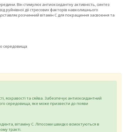
зсередини. Він стимулює антиоксидантну активність, синтез
ід руйнівної дії стресових факторів навколишнього
 доставляє розчинний вітамін С для покращення засвоєння та
ого середовища
сті, яскравості та сяйва. Забезпечує антиоксидантний
ього середовища, яке може призвести до появи
едієнта, вітаміну С. Ліпосоми швидко всмоктуються в
ому тракті.