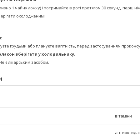
близно 1 чайну ложку) і потримайте в роті протягом 30 секунд, перш н
зберігати охолодженим!
:
одуєте грудьми або плануєте вагітність, перед застосуванням проконсу
флакон зберігати у холодильнику.
Не є лікарським засобом.
И
вітаміни
антиоксида