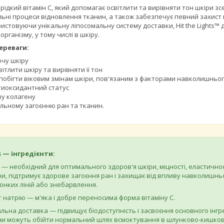
це рідкий вітамін С, який допомагає освітлити та вирівняти тон шкіри 
ьні процеси відновлення тканин, а також забезпечує певний захист в
стовуючи унікальну ліпосомальну систему доставки, Hit the Lights™
організму, у тому числі в шкіру.
переваги:
ючу шкіру
ітлити шкіру та вирівняти її тон
побігти віковим змінам шкіри, пов'язаним з факторами навколишнь
тиоксидантний статус
зу колагену
льному загоєнню ран та тканин.
s — інгредієнти:
С — необхідний для оптимального здоров'я шкіри, міцності, еластично
ри, підтримує здорове загоєння ран і захищає від впливу навколишн
онких ліній або знебарвлення.
 натрію — м'яка і добре переносима форма вітаміну С.
льна доставка — підвищує біодоступність і засвоєння основного інгр
они можуть обійти нормальний шлях всмоктування в шлунково-кишков