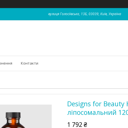
вулиця Голосіївська, 13Б, 03039, Київ, Україна
рнення
Контакти
Designs for Beauty H
ліпосомальний 12
1 792 ₴