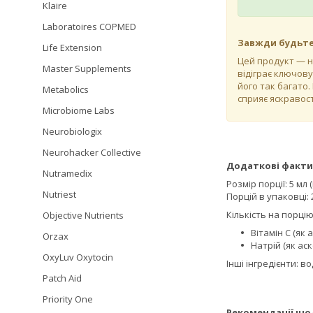
Klaire
Laboratoires COPMED
Завжди будьте г
Life Extension
Цей продукт — н
Master Supplements
відіграє ключову
його так багато
Metabolics
сприяє яскравост
Microbiome Labs
Neurobiologix
Neurohacker Collective
Додаткові факти
Nutramedix
Розмір порції: 5 мл
Nutriest
Порцій в упаковці: 
Кількість на порцію
Objective Nutrients
Вітамін С (як 
Orzax
Натрій (як аск
OxyLuv Oxytocin
Інші інгредієнти: 
Patch Aid
Priority One
Рекомендації що