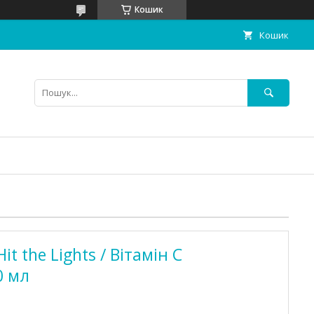
Кошик
Кошик
it the Lights / Вітамін C
0 мл