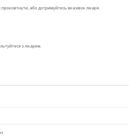
іж проковтнути, або дотримуйтесь вказівок лікаря.
льтуйтеся з лікарем.
нт