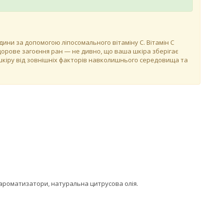
ини за допомогою ліпосомального вітаміну C. Вітамін C
 здорове загоєння ран — не дивно, що ваша шкіра зберігає
 шкіру від зовнішніх факторів навколишнього середовища та
ні ароматизатори, натуральна цитрусова олія.