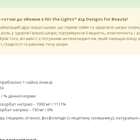
отові до зйомки з Hit the Lights™ від Designs for Beauty!
айкращий друг вашої шкіри, що сприяє сяйві та здоров'ю шкіри зсеред
 роль у здоров'ї вашої шкіри, підтримуючи її міцність, еластичність і
. Крім того, вітамін C є потужним антиоксидантом, який захищає вашу
і, гладкості та рівному тону шкіри.
 (приблизно 1 чайна ложка)
24
 / % денної норми:
аскорбат натрію) – 1000 мг / 1111%
орбат натрію) – 130 мг / 6%
вода, гліцерин, етанол, фосфоліпіди (з лецитину соняшнику), натураль
до застосування: