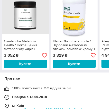
Cymbiotika Metabolic
Klaire Glucothera Forte /
Alle
Health / Покращення
Здоровий метаболізм
Palm
метаболізму жирів і
глюкози Комплекс хрому з
підт
контроль апетиту 84
АЛК і куркумою 120 капсул
мета
3 052
3 329
4 9
₴
₴
капсули
капс
Купити
Купити
Про нас
100% позитивних з 752 відгуків за рік
Працює з 13.09.2018
м. Київ