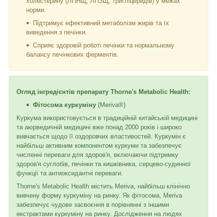
холестерину (ЛПНЩ, ЛПЗЩ, тригліцеридів) у межах
норми.
Підтримує ефективний метаболізм жирів та їх
виведення з печінки.
Сприяє здоровій роботі печінки та нормальному
балансу печінкових ферментів.
Огляд інгредієнтів препарату Thorne's Metabolic Health:
Фітосома куркуміну
(Meriva®)
Куркума використовується в традиційній китайській медицині
та аюрведичній медицині вже понад 2000 років і широко
вивчається щодо її оздоровчих властивостей. Куркумін є
найбільш активним компонентом куркуми та забезпечує
численні переваги для здоров'я, включаючи підтримку
здоров'я суглобів, печінки та кишківника, серцево-судинної
функції та антиоксидантні переваги.
Thorne's Metabolic Health містить Meriva, найбільш клінічно
вивчену форму куркуміну на ринку. Як фітосома, Meriva
забезпечує чудове засвоєння в порівнянні з іншими
екстрактами куркуміну на ринку. Дослідження на людях