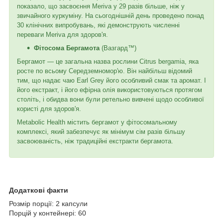
показало, що засвоєння Meriva у 29 разів більше, ніж у
звичайного куркуміну. На сьогоднішній день проведено понад
30 клінічних випробувань, які демонструють численні
переваги Meriva для здоров'я.
Фітосома Бергамота
(Вазгард™)
Бергамот — це загальна назва рослини Citrus bergamia, яка
росте по всьому Середземномор'ю. Він найбільш відомий
тим, що надає чаю Earl Grey його особливий смак та аромат. І
його екстракт, і його ефірна олія використовуються протягом
століть, і обидва вони були ретельно вивчені щодо особливої ​​
користі для здоров'я.
Metabolic Health містить бергамот у фітосомальному
комплексі, який забезпечує як мінімум сім разів більшу
засвоюваність, ніж традиційні екстракти бергамота.
Додаткові факти
Розмір порції: 2 капсули
Порцій у контейнері: 60