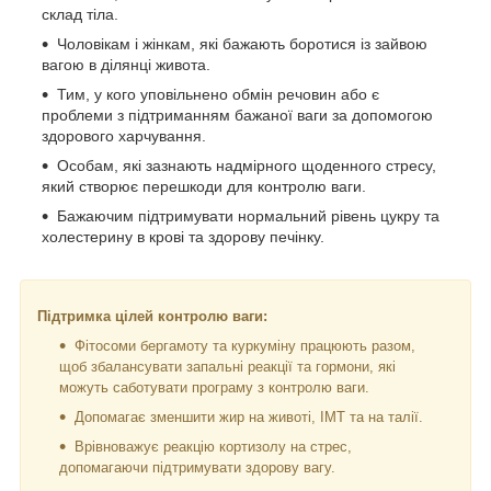
склад тіла.
Чоловікам і жінкам, які бажають боротися із зайвою
вагою в ділянці живота.
Тим, у кого уповільнено обмін речовин або є
проблеми з підтриманням бажаної ваги за допомогою
здорового харчування.
Особам, які зазнають надмірного щоденного стресу,
який створює перешкоди для контролю ваги.
Бажаючим підтримувати нормальний рівень цукру та
холестерину в крові та здорову печінку.
Підтримка цілей контролю ваги:
Фітосоми бергамоту та куркуміну працюють разом,
щоб збалансувати запальні реакції та гормони, які
можуть саботувати програму з контролю ваги.
Допомагає зменшити жир на животі, ІМТ та на талії.
Врівноважує реакцію кортизолу на стрес,
допомагаючи підтримувати здорову вагу.