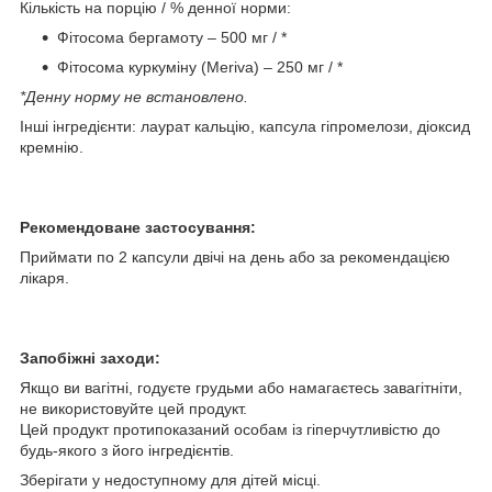
Кількість на порцію / % денної норми:
Фітосома бергамоту – 500 мг / *
Фітосома куркуміну (Meriva) – 250 мг / *
*Денну норму не встановлено.
Інші інгредієнти: лаурат кальцію, капсула гіпромелози, діоксид
кремнію.
Рекомендоване застосування:
Приймати по 2 капсули двічі на день або за рекомендацією
лікаря.
Запобіжні заходи:
Якщо ви вагітні, годуєте грудьми або намагаєтесь завагітніти,
не використовуйте цей продукт.
Цей продукт протипоказаний особам із гіперчутливістю до
будь-якого з його інгредієнтів.
Зберігати у недоступному для дітей місці.