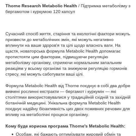
Thorne Research Metabolic Health
/ Підтримка метаболізму з
бергамотом і куркумою 120 капсул
Сучасний спосіб життя, старіння та екологічні фактори можуть
призвести до метаболічних змін, які можуть негативно
вплинути на ваше здоров'я та цілі щодо власноъ ваги. На
щастя, новаторська формула Metabolic Health допомагає
протистояти цим факторам, підвищуючи регуляцію
метаболізму організму, сприяючи нормальним запальним
реакціям у всьому організмі та знижуючи регуляцію гормонів
стресу, які можуть саботувати ваші цілі.
Формула Metabolic Health від Thorne поєднує в собі два добре
вивчені рослинні екстракти — бергамот і куркумін — які
століттями використовувалися у традиційній східній та західній
ботанічній медицині. Унікальна формула Metabolic Health
поєднує надійну біоактивність цих двох поживних речовин для
впливу на метаболічні процеси організму.
Кому буде корисна програма Thorne's Metabolic Health:
Особам, які бажають оптимізувати жировий обмін та