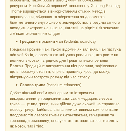
особливим, також робить його цінним та обмеженим
ресурсом. Корейський червоний женьшень у Ginseng Plus від
Thorne вирощується з використанням стійких методів
вирощування, збирання та збереження за допомогою
біоміметичного внутрішнього землеробства, в результаті чого
виходить екстракт женьшеню, багатий на рідкісні гінзенозиди
з м'яким екологічним слідом.
Грецький гірський чай
(Sideritis scardica)
Грецький гірський чай, також відомий як залізняк, чай пастуха
або чай богів, є ароматною квітучою рослиною, яка росте на
великих висотах і є рідною для Греції та інших регіонів
Балкан. Традиційне використання цієї рослини, зафіксоване
ще в першому столітті, сприяє припливу крові до мозку,
підтримуючи гостроту розуму під час стресу.
Левова грива
(Hericium erinaceus)
Добре відомий своїм кулінарним та історичним
використанням у традиційній азіатській медицині, левова
грива — це вид гриба, який дійсно дуже схожий на справжню
левову гриву. Найбільш визнаними активними компонентами
плодових тіл левової гриви є бета-глюкани, гериценони та
терпеноїди еринацину, сполуки, які, як вважається, живлять
як мозок, так і тіло.