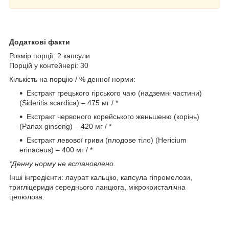
Додаткові факти
Розмір порції: 2 капсули
Порцій у контейнері: 30
Кількість на порцію / % денної норми:
Екстракт грецького гірського чаю (надземні частини)
(Sideritis scardica) – 475 мг / *
Екстракт червоного корейського женьшеню (корінь)
(Panax ginseng) – 420 мг / *
Екстракт левової гриви (плодове тіло) (Hericium
erinaceus) – 400 мг / *
*Денну норму не встановлено.
Інші інгредієнти: лаурат кальцію, капсула гіпромелози,
тригліцериди середнього ланцюга, мікрокристалічна
целюлоза.