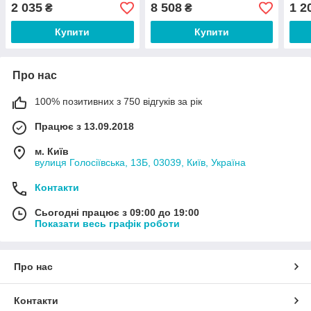
екстракт 60 капсул
арабіногалактаном
Залі
2 035
8 508
1 2
₴
₴
підтримка імунітету 60
капс
капсул
Купити
Купити
Про нас
100% позитивних з 750 відгуків за рік
Працює з 13.09.2018
м. Київ
вулиця Голосіївська, 13Б, 03039, Київ, Україна
Контакти
Сьогодні працює з 09:00 до 19:00
Показати весь графік роботи
Про нас
Контакти