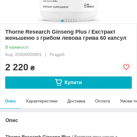
Thorne Research Ginseng Plus / Екстракт
женьшеню з грибом левова грива 60 капсул
В наявності
Код: 20000000801
Роздріб
2 220
₴
Купити
Опис
Характеристики
Доставка
Оплата
Умови п
Опис
Thorne Research Ginseng Plus
/ Екстракт женьшеню з