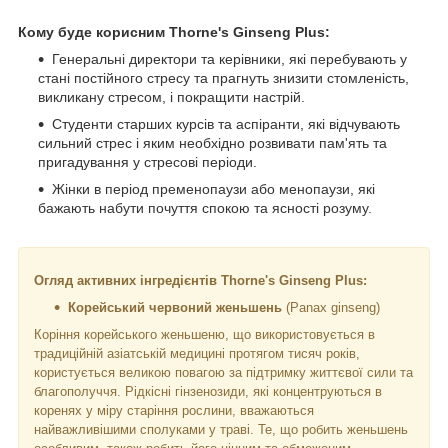
Кому буде корисним Thorne's Ginseng Plus:
Генеральні директори та керівники, які перебувають у
стані постійного стресу та прагнуть знизити стомленість,
викликану стресом, і покращити настрій.
Студенти старших курсів та аспіранти, які відчувають
сильний стрес і яким необхідно розвивати пам'ять та
пригадування у стресові періоди.
Жінки в період пременопаузи або менопаузи, які
бажають набути почуття спокою та ясності розуму.
Огляд активних інгредієнтів Thorne's Ginseng Plus:
Корейський червоний женьшень
(Panax ginseng)
Коріння корейського женьшеню, що використовується в
традиційній азіатській медицині протягом тисяч років,
користується великою повагою за підтримку життєвої сили та
благополуччя. Рідкісні гінзенозиди, які концентруються в
коренях у міру старіння рослини, вважаються
найважливішими сполуками у траві. Те, що робить женьшень