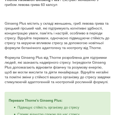
грибом левова грива 60 капсул
Ginseng Plus містить у складі женьшень, гриб левова грива та
грецький гірський чай, які підтримують когнітивні здібності,
концентрацію уваги, пам'ять і настрій, особливо в періоди
стресу. Відчуйте переваги, одночасно підвищуючи стійкість до
стресу та керуючи впливом стресу за допомогою новітньої
формули ботанічного адаптогену та ноотропу від Thorne.
Формула Ginseng Plus від Thorne розроблена для підтримки
людей, які зазнають надмірного стресу. Інгредієнти Ginseng
Plus допомагають відновити фізичну та розумову енергію,
щоб ви могли мислити та діяти якнайкраще. Відчуйте негайні
та помітні зміни у стійкості вашого організму до стресу завдяки
стимулюючій адаптогенній та ноотропній рослинній формулі.
Переваги Thorne's Ginseng Plus:
Підвищує стійкість організму до стресу
Сприяє відчуттю спокою під час стресу