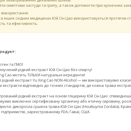
ри захворюваннях дихальних шляхів:
ти симптоми застуди та грипу, а також допомогти при хронічних за
 використання:
та інших східних медицинах Юй Сін Цао використовується протягом ст
ість та ефективність.
родукт:
!
ютен та ГМО!
илучений рідкий екстракт Юй Сін Цао без спирту!
ing Cao містить ТІЛЬКИ натуральні інгредієнти!
 рідкий екстракт Yu Xing Cao NON-Alcohol — ми використовуємо класи
 екстракти відповідно до точних стандартів, де кожна трава екстраг
ований рідкий екстракт на основі гліцерину Юй Сін Цао: співвідноше
вуємо виключно сертифіковану органічну або етичну сировину, рослин
дієнти: дикоросла сушена трава Юй Сін Цао (Houttuynia Cordata). Краї
підприємстві, зареєстрованому FDA, Гаваї, США.