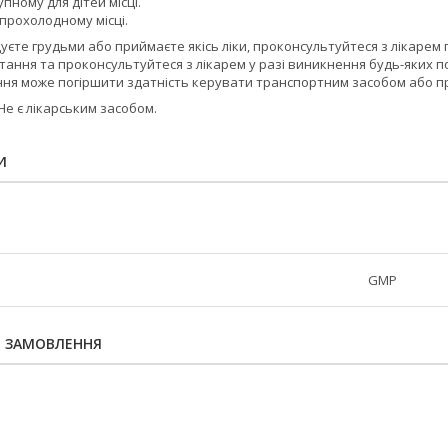
пному для дітей місці.
 прохолодному місці.
одуєте грудьми або приймаєте якісь ліки, проконсультуйтеся з лікаре
ання та проконсультуйтеся з лікарем у разі виникнення будь-яких по
ня може погіршити здатність керувати транспортним засобом або 
Не є лікарським засобом.
И
GMP
Я ЗАМОВЛЕННЯ