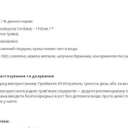
 / % денної норми:
uttuynia Cordata) – 1156 мг / *
ена трава)
тановлено.
рослинний гліцерин, кришталево чиста вода.
 ГМО, глютена, важких металів, штучних барвників, консервантів та с
астосування та дозування:
ред використанням. Приймати 20-30 крапель тричі на день або за вк
икористання рідких трав'яних гліцеритів — додати рекомендовану кіль
жна вводити безпосередньо в рот без допомоги води, проте деякі гл
х у напої.
пеки: