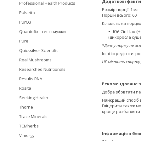
Додаткові факти
Professional Health Products
Розмір порції: 1 мл
Pulsetto
Порцій всього: 60
PurO3
Кількість на порцію
Quantofix - тест смужки
Юй Сін Цао (Ho
(дикоросла суш
Pure
*Денну норму не вс
Quicksilver Scientific
Інші інгредієнти: 
Real Mushrooms
НЕ містить спирту,
Researched Nutritionals
Results RNA
Рекомендоване з
Rosita
Добре збовтати пе
Seeking Health
Найкращий спосіб в
Гліцерити також мо
Thorne
краще розбавляти ї
Trace Minerals
TCMherbs
Інформація з без
Vimergy