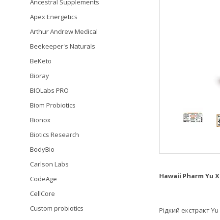
Ancestral Supplements
Apex Energetics
Arthur Andrew Medical
Beekeeper's Naturals
BeKeto
Bioray
BIOLabs PRO
Biom Probiotics
Bionox
Biotics Research
BodyBio
Carlson Labs
Hawaii Pharm Yu X
CodeAge
CellCore
Custom probiotics
Рідкий екстракт Yu 