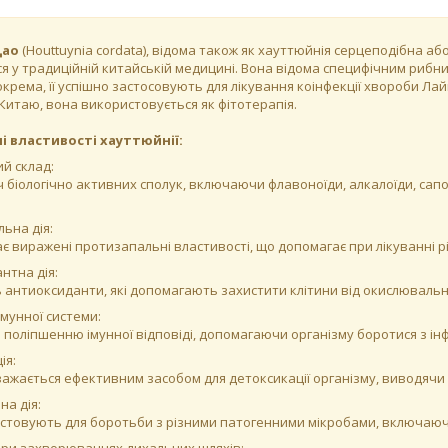
Цао
(Houttuynia cordata), відома також як хауттюйнія серцеподібна а
я у традиційній китайській медицині. Вона відома специфічним рибни
рема, її успішно застосовують для лікування коінфекції хвороби Лайм
Китаю, вона використовується як фітотерапія.
і властивості хауттюйнії:
й склад:
ч біологічно активних сполук, включаючи флавоноїди, алкалоїди, сапоні
ьна дія:
ає виражені протизапальні властивості, що допомагає при лікуванні 
нтна дія:
ь антиоксиданти, які допомагають захистити клітини від окислюваль
імунної системи:
 поліпшенню імунної відповіді, допомагаючи організму боротися з і
ія:
важається ефективним засобом для детоксикації організму, виводячи 
на дія:
стовують для боротьби з різними патогенними мікробами, включаючи 