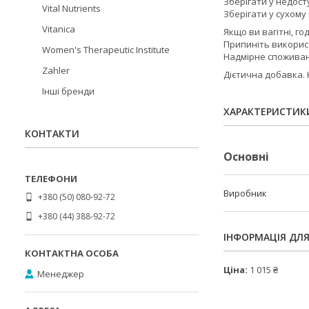
Зберігати у недосту
Vital Nutrients
Зберігати у сухому
Vitanica
Якщо ви вагітні, г
Припиніть використ
Women's Therapeutic Institute
Надмірне споживан
Zahler
Дієтична добавка. 
Інші бренди
ХАРАКТЕРИСТИК
КОНТАКТИ
Основні
Виробник
+380 (50) 080-92-72
+380 (44) 388-92-72
ІНФОРМАЦІЯ ДЛ
Ціна:
1 015 ₴
Менеджер