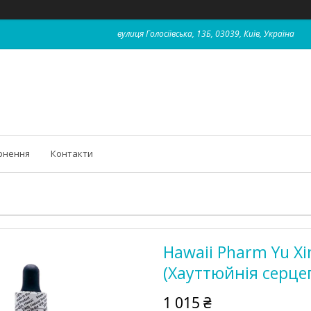
вулиця Голосіївська, 13Б, 03039, Київ, Україна
рнення
Контакти
Hawaii Pharm Yu Xi
(Хауттюйнія серцеп
1 015 ₴