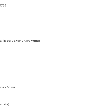
0796
днів
за рахунок покупця
ирту 60 мл
rdata).