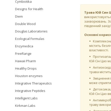
Cymbiotika
Designs for Health
Трава Юй Син 
Diem
використовуєтьс
захворювань. Зок
Double Wood
південний захід 
Douglas Laboratories
Основні корисн
Ecological Formulas
Комплексни
містить безлі
Enzymedica
властивості.
FreeRange
Протизапал
Hawaii Pharm
Юй Сін Цао м
Антиоксида
Healthy Drops
трава містит
Houston enzymes
Зміцнення 
може сприяти
Integrative Therapeutics
Детоксикац
Integrative Peptides
Юй Сін Цао в
Intelligent Labs
Антимікроб
траву викори
Kirkman Labs