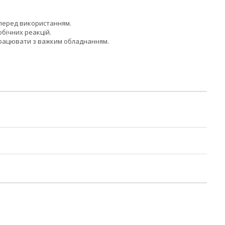
м перед використанням.
бічних реакцій.
працювати з важким обладнанням.