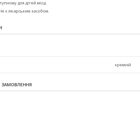
упному для дітей місці.
Не є лікарським засобом.
И
кремній
Я ЗАМОВЛЕННЯ