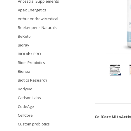
Ancestral Supplements
Apex Energetics
Arthur Andrew Medical
Beekeeper's Naturals
BeKeto
Bioray
BIOLabs PRO
Biom Probiotics
Bionox
Biotics Research
BodyBio
Carlson Labs
CodeAge
CellCore
CellCore MitoActi
Custom probiotics