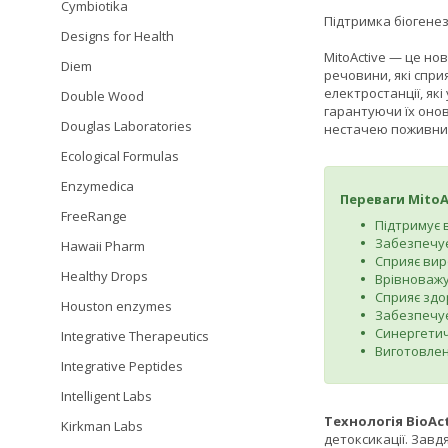
Cymbiotika
Підтримка біогенез
Designs for Health
MitoActive — це но
Diem
речовини, які спри
електростанції, які
Double Wood
гарантуючи їх оно
Douglas Laboratories
нестачею поживних
Ecological Formulas
Enzymedica
Переваги MitoA
FreeRange
Підтримує 
Забезпечує
Hawaii Pharm
Сприяє вир
Healthy Drops
Врівноважу
Сприяє здо
Houston enzymes
Забезпечує
Синергетич
Integrative Therapeutics
Виготовлен
Integrative Peptides
Intelligent Labs
Технологія BioAc
Kirkman Labs
детоксикації. Завд