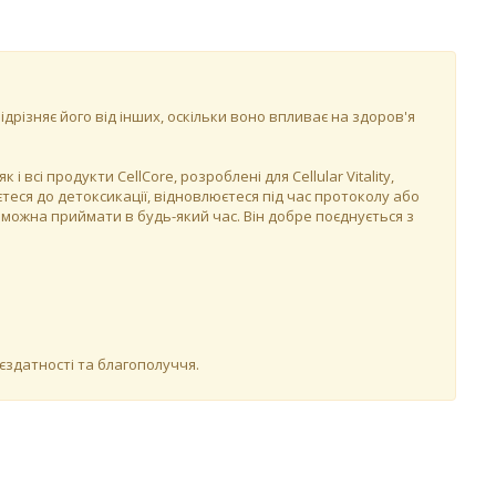
ідрізняє його від інших, оскільки воно впливає на здоров'я
всі продукти CellCore, розроблені для Cellular Vitality,
єтеся до детоксикації, відновлюєтеся під час протоколу або
 можна приймати в будь-який час. Він добре поєднується з
єздатності та благополуччя.