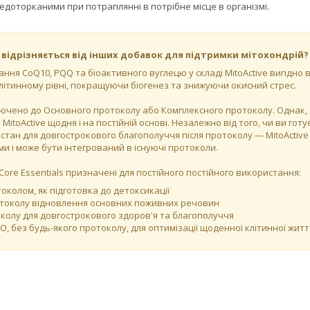
доторканими при потраплянні в потрібне місце в організмі.
 відрізняється від інших добавок для підтримки мітохондрій?
ння CoQ10, PQQ та біоактивного вуглецю у складі MitoActive вигідно в
клітинному рівні, покращуючи біогенез та знижуючи окисний стрес.
лючено до Основного протоколу або Комплексного протоколу. Однак, як і 
itoActive щодня і на постійній основі. Незалежно від того, чи ви готу
 стан для довгострокового благополуччя після протоколу — MitoActive
и і може бути інтегрований в існуючі протоколи.
lCore Essentials призначені для постійного постійного використання:
околом, як підготовка до детоксикації
отоколу відновлення основних поживних речовин
околу для довгострокового здоров'я та благополуччя
, без будь-якого протоколу, для оптимізації щоденної клітинної житт