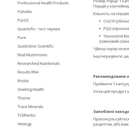
Розмір порції: 1 ка
Professional Health Products
Порцій у контейнері
Pulsetto
Кількість на порцію
PurO3
CoQ10 (убіхінол
PQQ (піролохін
Quantofix - тест смужки
Технологія Bio
Pure
(гуміновий слан
Quicksilver Scientific
*Денну норму не вс
Real Mushrooms
Інші інгредієнти: 
Researched Nutritionals
Results RNA
Рекомендоване з
Rosita
Приймати 1 капсулу
Seeking Health
Хоча цей продукт м
Thorne
Trace Minerals
Запобіжні заходи
TCMherbs
Проконсультуйтеся 
Vimergy
рецептом, або вам 