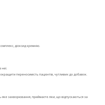
комплекс, діоксид кремнію.
 неї.
 покращити переносимість пацієнтів, чутливих до добавок.
удь-яке захворювання, приймаєте ліки, що відпускаються за