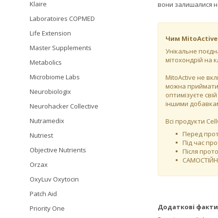
Klaire
вони залишалися не
Laboratoires COPMED
Life Extension
Чим MitoActive
Master Supplements
Унікальне поєдна
мітохондрій на 
Metabolics
Microbiome Labs
MitoActive не вк
можна приймати M
Neurobiologix
оптимізуєте свій
іншими добавкам
Neurohacker Collective
Nutramedix
Всі продукти Cel
Перед прот
Nutriest
Під час пр
Objective Nutrients
Після прот
САМОСТІЙНО
Orzax
OxyLuv Oxytocin
Patch Aid
Додаткові факти
Priority One