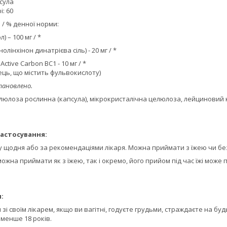
псула
: 60
 / % денної норми:
) – 100 мг / *
олінхінон динатрієва сіль) - 20 мг / *
Active Carbon ВС1 - 10 мг / *
ець, що містить фульвокислоту)
тановлено.
целюлоза рослинна (капсула), мікрокристалічна целюлоза, лейциновий 
астосування:
 щодня або за рекомендаціями лікаря. Можна приймати з їжею чи без
ожна приймати як з їжею, так і окремо, його прийом під час їжі може
:
зі своїм лікарем, якщо ви вагітні, годуєте грудьми, страждаєте на б
менше 18 років.