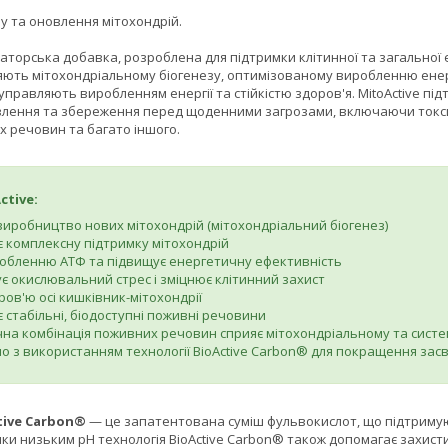
у та оновлення мітохондрій.
ваторська добавка, розроблена для підтримки клітинної та загальної е
яють мітохондріальному біогенезу, оптимізованому виробленню енергії
 управляють виробленням енергії та стійкістю здоров'я. MitoActive під
влення та збереження перед щоденними загрозами, включаючи токси
 речовин та багато іншого.
ctive:
виробництво нових мітохондрій (мітохондріальний біогенез)
 комплексну підтримку мітохондрій
обленню АТФ та підвищує енергетичну ефективність
є окислювальний стрес і зміцнює клітинний захист
ров'ю осі кишківник-мітохондрії
 стабільні, біодоступні поживні речовини
на комбінація поживних речовин сприяє мітохондріальному та сист
о з використанням технології BioActive Carbon® для покращення за
tive Carbon®
— це запатентована суміш фульвокислот, що підтримуют
яки низьким pH технологія BioActive Carbon® також допомагає захис