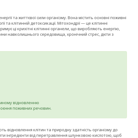
нергії та життєвої сили організму. Вона містить основні поживні
 та клітинній детоксикації. Мітохондрії — це клітинні
тримує ці крихітні клітинні органели, що виробляють енергію,
ни навколишнього середовища, хронічний стрес, дієти з
емному відновленню
своєння поживних речовин.
ь відновлення клітин та природну здатність організму до
тити інгредієнти від перетравлення шлунковою кислотою, щоб