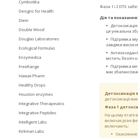
Cymbiotika
Фаза 1 і 2 DTX заб
Designs for Health
Дія та показання
Diem
Детоксикація:
Double Wood
ця унікальна зб
Douglas Laboratories
Підтримка іму
завдяки високом
Ecological Formulas
Антиоксидант
Enzymedica
містить безліч к
Підтримка ме
FreeRange
має збалансован
Hawaii Pharm
Healthy Drops
Детоксикація 
Houston enzymes
детоксикації має
Integrative Therapeutics
Фаза 1 детокси
Integrative Peptides
На цьому етапі 
включає різні фе
Intelligent Labs
включають:
Kirkman Labs
Окислення: