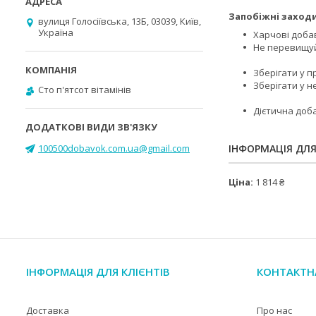
Запобіжні заходи
вулиця Голосіївська, 13Б, 03039, Київ,
Україна
Харчові доба
Не перевищуй
Зберігати у п
Зберігати у н
Cто п'ятсот вітамінів
Дієтична доба
100500dobavok.com.ua@gmail.com
ІНФОРМАЦІЯ ДЛ
Ціна:
1 814 ₴
ІНФОРМАЦІЯ ДЛЯ КЛІЄНТІВ
КОНТАКТН
Доставка
Про нас