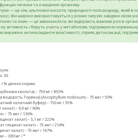
функцію печінки та очищення організму.
атрію — це сіль альгінової кислоти, природного полісахариду, який в 
фукус. Він широко використовується у різних галузях завдяки своїм 
тіонін та лізин — це амінокислоти, які відіграють важливі ролі в орг
у активність і беруть участь у метаболізмі, підтримуючи нормальну 
ає виражені антиоксидантні властивості, сприяє детоксикації, підтрим
псули
: 30
 / % денної норми:
орбінова кислота) – 750 мг / 833%
а водорість Торвіна) (Ascophyllum nodosum) – 75 мкг / 50%
натний хелатний буфер) – 150 мг / 35%
 хелат) – 9,9 мг / 90%
н – 75 мкг / 136%
цинат хелат) – 5,1 мг / 222%
т гліцинат хелат) – 75 мкг / 214%
инат хелат) – 75 мкг / 167%
ю – 300 мг / *