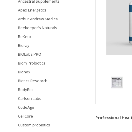
Ancestral Supplements
Apex Energetics
Arthur Andrew Medical
Beekeeper's Naturals
BeKeto
Bioray
BIOLabs PRO
Biom Probiotics
Bionox
Biotics Research
BodyBio
Carlson Labs
CodeAge
CellCore
Professional Heal
Custom probiotics