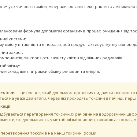
езпечує ключові вітаміни, мінерали, рослинні екстракти та амінокисло
:
алансована формула допомагає організму в процесі очищення від токс
нної системи:
у вмісту вітамінів та мінералів, цей продукт активує імунну відповідь
ний захист:
омпонентів, які сприяють захисту клітин від вільних радикалів.
таболізму:
ий склад для підтримки обміну речовин та енергії.
печінки
— це процес, який допомагає організму видаляти токсини та пі
ться на увазі два етапи, через які проходять токсини в печінці, перш
кації
відбувається перетворення токсичних речовин на водорозчинніші фор
рменти, які допомагають у метаболізмі речовин, таких як алкоголь, м
 перетворення токсинів на менш токсичні форми.