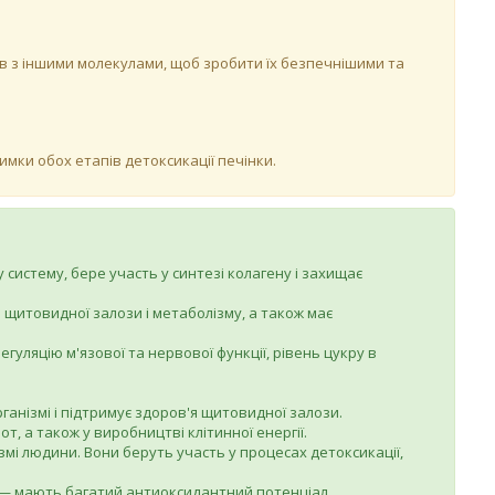
нів з іншими молекулами, щоб зробити їх безпечнішими та
мки обох етапів детоксикації печінки.
 систему, бере участь у синтезі колагену і захищає
щитовидної залози і метаболізму, а також має
егуляцію м'язової та нервової функції, рівень цукру в
ганізмі і підтримує здоров'я щитовидної залози.
т, а також у виробництві клітинної енергії.
ізмі людини. Вони беруть участь у процесах детоксикації,
) — мають багатий антиоксидантний потенціал,