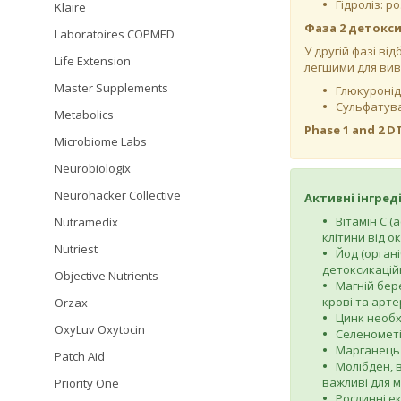
Гідроліз: 
Klaire
Фаза 2 детокси
Laboratoires COPMED
У другій фазі ві
Life Extension
легшими для виве
Master Supplements
Глюкуронід
Сульфатув
Metabolics
Phase 1 and 2 D
Microbiome Labs
Neurobiologix
Neurohacker Collective
Активні інгред
Вітамін С (
Nutramedix
клітини від о
Nutriest
Йод (орган
детоксикаційн
Objective Nutrients
Магній бере
крові та арте
Orzax
Цинк необхі
OxyLuv Oxytocin
Селенометі
Марганець і
Patch Aid
Молібден, в
важливі для м
Priority One
Рослинні е