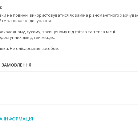
:
вки не повинні використовуватися як заміна різноманітного харчува
те зазначене дозування.
рохолодному, сухому, захищеному від світла та тепла місці.
едоступних для дітей місцях.
вка. Не є лікарським засобом.
Я ЗАМОВЛЕННЯ
А ІНФОРМАЦІЯ