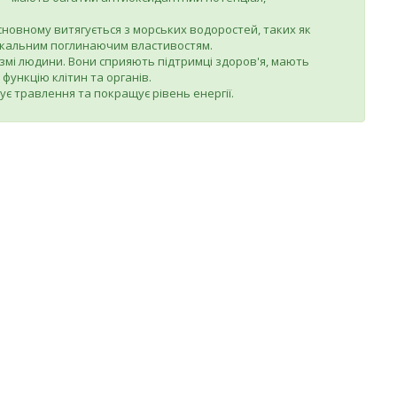
основному витягується з морських водоростей, таких як
унікальним поглинаючим властивостям.
анізмі людини. Вони сприяють підтримці здоров'я, мають
функцію клітин та органів.
ує травлення та покращує рівень енергії.