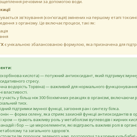
розщеплення речовини за допомогою води.
кації
дбувається зв'язування (кон'югація) змінених на першому етапі токси
дення з організму. Це включає процеси, такі як:
ація
ання
TX
є унікальною збалансованою формулою, яка призначена для підтри
ієнти:
аскорбінова кислота) — потужний антиоксидант, який підтримує імунну
ксидативного стресу.
ічна водорість Торвіна) — важливий для нормального функціонування 
і властивості.
 участь у більш ніж 300 біохімічних реакціях в організмі, включаючи р
ріальний тиск.
дний підтримки імунної функції, загоєння ран і синтезу білка.
онін — форма селену, яка сприяє захисній функції антиоксидантів в ор
 хром — грають важливу роль у метаболізмі вуглеводів і жирних кисло
анадій і бор — це мікроелементи, які відіграють важливі ролі в орган
етаболізму та загального здоров'я.
кстракти (як порошок зеленого чаю, розторопші та кореня кульбаби