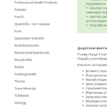
Professional Health Products
підтримують 
Альгінат н
Pulsetto
ламінарія та 
Цистеїн, ме
PurO3
антиоксидантн
Quantofix - тест смужки
Хлорофіл м
Pure
Quicksilver Scientific
Real Mushrooms
Додаткові факти
Researched Nutritionals
Розмір порції: 3 ка
Порцій у контейнері
Results RNA
Кількість на порцію
Rosita
Вітамін С (аск
Seeking Health
Йод (органічн
Магній (гліци
Thorne
Цинк (гліцинат
Селенометіоні
Trace Minerals
Марганець (глі
TCMherbs
Хром (нікотина
Молібден (гліц
Vimergy
Альгінат натрі