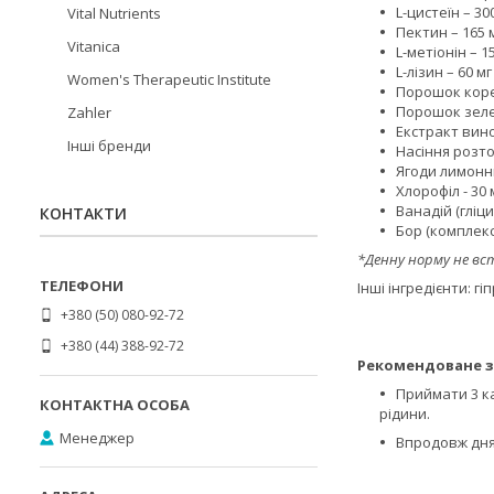
L-цистеїн – 300
Vital Nutrients
Пектин – 165 м
Vitanica
L-метіонін – 15
L-лізин – 60 мг 
Women's Therapeutic Institute
Порошок корен
Порошок зелено
Zahler
Екстракт вино
Інші бренди
Насіння розто
Ягоди лимонни
Хлорофіл - 30 м
Ванадій (гліци
КОНТАКТИ
Бор (комплекс 
*Денну норму не вс
Інші інгредієнти: г
+380 (50) 080-92-72
+380 (44) 388-92-72
Рекомендоване з
Приймати 3 ка
рідини.
Менеджер
Впродовж дня