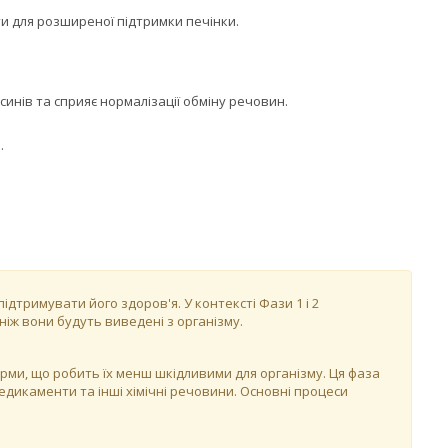
ти для розширеної підтримки печінки.
инів та сприяє нормалізації обміну речовин.
.
дтримувати його здоров'я. У контексті Фази 1 і 2
 ніж вони будуть виведені з організму.
ми, що робить їх менш шкідливими для організму. Ця фаза
едикаменти та інші хімічні речовини. Основні процеси