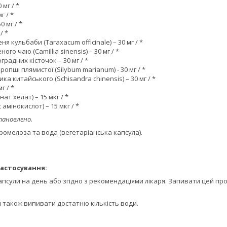
 мг / *
г / *
0 мг / *
/ *
я кульбаби (Taraxacum officinale) – 30 мг / *
го чаю (Camillia sinensis) – 30 мг / *
градних кісточок – 30 мг / *
ропші плямистої (Silybum marianum) - 30 мг / *
ка китайського (Schisandra chinensis) – 30 мг / *
г / *
нат хелат) – 15 мкг / *
амінокислот) – 15 мкг / *
тановлено.
іпромелоза та вода (вегетаріанська капсула).
астосування:
псули на день або згідно з рекомендаціями лікаря. Запивати цей пр
 також випивати достатню кількість води.