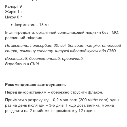
Калорії 9
Жирів 1 г
Цукру 0 г
Івермектин - 18 мг
Інші інгредієнти: органічний соняшниковий лецитин без ГМО,
рослинний гліцерин.
Не містить: полісорбат 80, сої, бензоат натрію, етиловий
спирт, лимонну кислоту, штучні підсолоджувачі або ГМО
Веганський, безглютеновий, органічний.
Вироблено в США.
Рекомендоване застосування:
Перед використанням – обережно струсити флакон.
Приймати з розрахунку – 0,2 мг/кг ваги (200 мкг/кг ваги) один
раз на день після їди – 3-5 днів. Якщо доза велика, можна
розділити на 2 прийоми із проміжком у 12 годин.