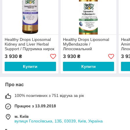
Healthy Drops Liposomal
Healthy Drops Liposomal
Heal
Kidney and Liver Herbal
MyBendazole /
Amin
Support / Підтримка нирок
Ліпосомальний
Ліп
і печінки 17 трав 473 мл
мібендазол
амін
3 930
3 930
3 9
₴
₴
антипаразитарний засіб
473 
473 мл
Купити
Купити
Про нас
100% позитивних з 751 відгука за рік
Працює з 13.09.2018
м. Київ
вулиця Голосіївська, 13Б, 03039, Київ, Україна