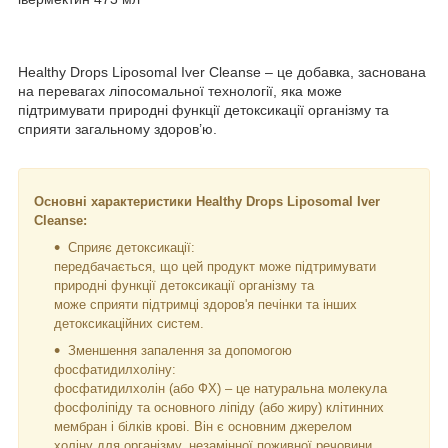
Healthy Drops Liposomal Iver Cleanse – це добавка, заснована
на перевагах ліпосомальної технології, яка може
підтримувати природні функції детоксикації організму та
сприяти загальному здоров’ю.
Основні характеристики Healthy Drops Liposomal Iver
Cleanse:
Сприяє детоксикації:
передбачається, що цей продукт може підтримувати
природні функції детоксикації організму та
може сприяти підтримці здоров'я печінки та інших
детоксикаційних систем.
Зменшення запалення за допомогою
фосфатидилхоліну:
фосфатидилхолін (або ФХ) – це натуральна молекула
фосфоліпіду та основного ліпіду (або жиру) клітинних
мембран і білків крові. Він є основним джерелом
холіну для організму, незамінної поживної речовини.