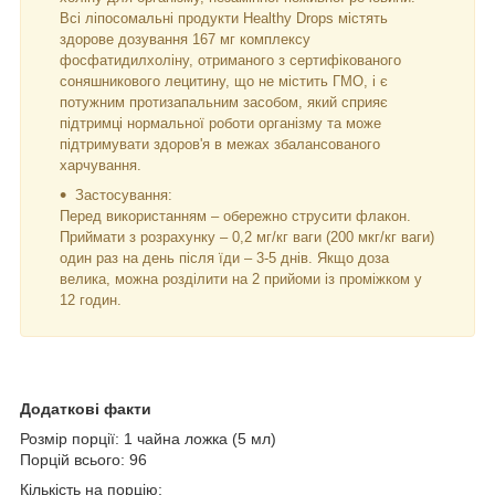
Всі ліпосомальні продукти Healthy Drops містять
здорове дозування 167 мг комплексу
фосфатидилхоліну, отриманого з сертифікованого
соняшникового лецитину, що не містить ГМО, і є
потужним протизапальним засобом, який сприяє
підтримці нормальної роботи організму та може
підтримувати здоров'я в межах збалансованого
харчування.
Застосування:
Перед використанням – обережно струсити флакон.
Приймати з розрахунку – 0,2 мг/кг ваги (200 мкг/кг ваги)
один раз на день після їди – 3-5 днів. Якщо доза
велика, можна розділити на 2 прийоми із проміжком у
12 годин.
Додаткові факти
Розмір порції: 1 чайна ложка (5 мл)
Порцій всього: 96
Кількість на порцію: