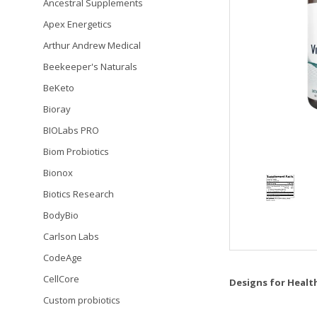
Ancestral Supplements
Apex Energetics
Arthur Andrew Medical
Beekeeper's Naturals
BeKeto
Bioray
BIOLabs PRO
Biom Probiotics
Bionox
Biotics Research
BodyBio
Carlson Labs
CodeAge
CellCore
Designs for Healt
Custom probiotics