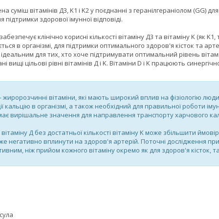
а суміш вітамінів Д3, K1 і K2 у поєднанні з геранілгераніолом (GG) д
я підтримки здорової імунної відповіді.
забезпечує клінічно корисні кількості вітаміну Д3 та вітаміну K (як K1, 
ься в організмі, для підтримки оптимального здоров'я кісток та арте
ідеальним для тих, хто хоче підтримувати оптимальний рівень вітамі
і вищі цільові рівні вітамінів Д і K. Вітаміни D і K працюють синергічн
 жиророзчинні вітаміни, які мають широкий вплив на фізіологію людин
ції кальцію в організмі, а також необхідний для правильної роботи імун
 має вирішальне значення для направлення транспорту харчового кальц
ітаміну Д без достатньої кількості вітаміну K може збільшити ймовір
же негативно вплинути на здоров'я артерій. Поточні дослідження при
ивним, ніж прийом кожного вітаміну окремо як для здоров'я кісток, т
псула