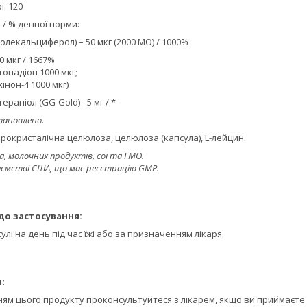
і: 120
 / % денної норми:
 холекальциферол) – 50 мкг (2000 МО) / 1000%
00 мкг / 1667%
ітонадіон 1000 мкг;
інон-4 1000 мкг)
ераніол (GG-Gold) - 5 мг / *
тановлено.
мікрокристалічна целюлоза, целюлоза (капсула), L-лейцин.
, молочних продуктів, сої та ГМО.
иємстві США, що має реєстрацію GMP.
до застосування:
улі на день під час їжі або за призначенням лікаря.
:
ям цього продукту проконсультуйтеся з лікарем, якщо ви приймаєте 