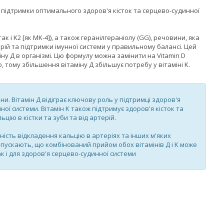
ля підтримки оптимального здоров'я кісток та серцево-судинної
так і K2 [як MK-4]), а також геранілгераніолу (GG), речовини, яка
рій та підтримки імунної системи у правильному балансі. Цей
ну Д в організмі. Цю формулу можна замінити на Vitamin D
о, тому збільшення вітаміну Д збільшує потребу у вітаміні K.
и. Вітамін Д відіграє ключову роль у підтримці здоров'я
ної системи. Вітамін K також підтримує здоров'я кісток та
ію в кістки та зуби та від артерій.
ність відкладення кальцію в артеріях та інших м'яких
пускають, що комбінований прийом обох вітамінів Д і K може
ак і для здоров'я серцево-судинної системи