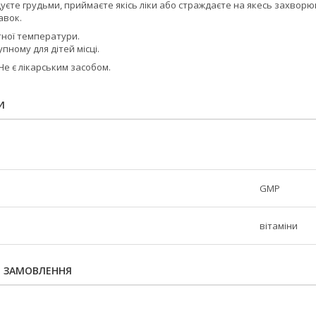
одуєте грудьми, приймаєте якісь ліки або страждаєте на якесь захво
авок.
тної температури.
пному для дітей місці.
Не є лікарським засобом.
И
GMP
вітаміни
Я ЗАМОВЛЕННЯ