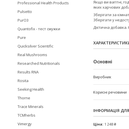
Якщо ви вагітні, г
Professional Health Products
яких харчових доб
Pulsetto
Зберігати за кімна
Зберігати у недосту
PurO3
Дієтична добавка. 
Quantofix - тест смужки
Pure
ХАРАКТЕРИСТИК
Quicksilver Scientific
Real Mushrooms
Основні
Researched Nutritionals
Results RNA
Виробник
Rosita
Seeking Health
Корисні речовини
Thorne
Trace Minerals
ІНФОРМАЦІЯ ДЛ
TCMherbs
Vimergy
Ціна:
1 248 ₴