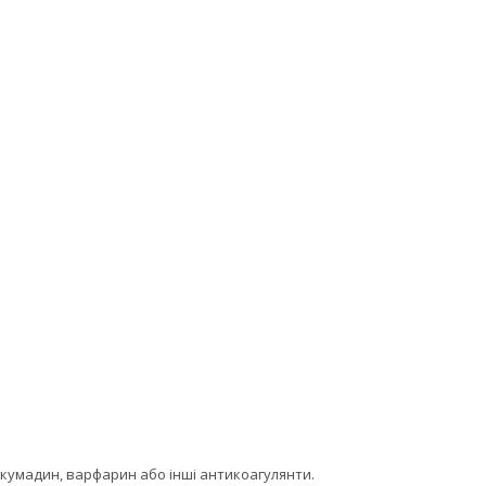
кумадин, варфарин або інші антикоагулянти.