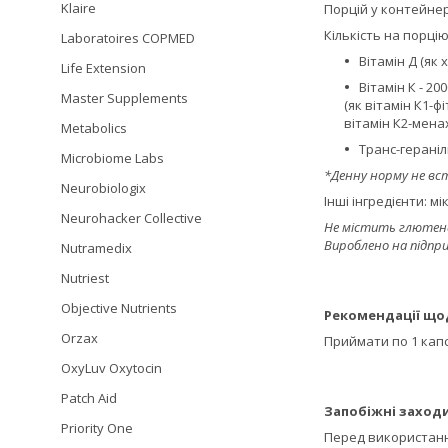
Klaire
Порцій у контейнер
Кількість на порцію
Laboratoires COPMED
Вітамін Д (як
Life Extension
Вітамін К - 20
Master Supplements
(як вітамін К1-ф
вітамін К2-менах
Metabolics
Транс-геранілг
Microbiome Labs
*Денну норму не вс
Neurobiologix
Інші інгредієнти: 
Neurohacker Collective
Не містить глютена
Вироблено на підпр
Nutramedix
Nutriest
Objective Nutrients
Рекомендації що
Orzax
Приймати по 1 капс
OxyLuv Oxytocin
Patch Aid
Запобіжні заходи
Priority One
Перед використанн