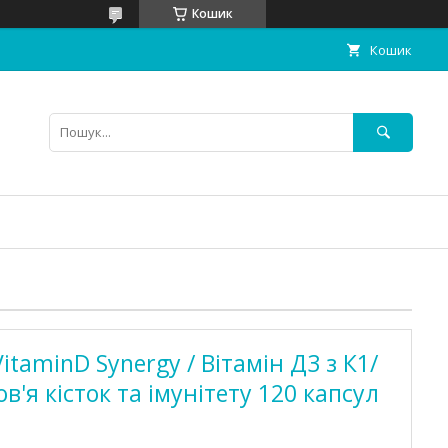
Кошик
Кошик
VitaminD Synergy / Вітамін Д3 з К1/
в'я кісток та імунітету 120 капсул