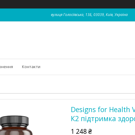
вулиця Голосіївська, 13Б, 03039, Київ, Україна
рнення
Контакти
Designs for Health 
К2 підтримка здоро
1 248 ₴