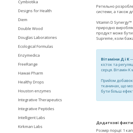
Cymbiotika
Ретельно розроблен
Designs for Health
системи, а також дл
Diem
Vitamin D Synergy™ 
природно виробляєт
Double Wood
продукт може бути 
Douglas Laboratories
Supreme, коли бажан
Ecological Formulas
Enzymedica
Вітаміни Д і K
—
FreeRange
кісток та регуля
серця. Вітамін K
Hawaii Pharm
Прийом добавок в
Healthy Drops
тканинах, що мо
Houston enzymes
бути більш ефект
Integrative Therapeutics
Integrative Peptides
Intelligent Labs
Додаткові факти
Kirkman Labs
Розмір порції: 1 ка