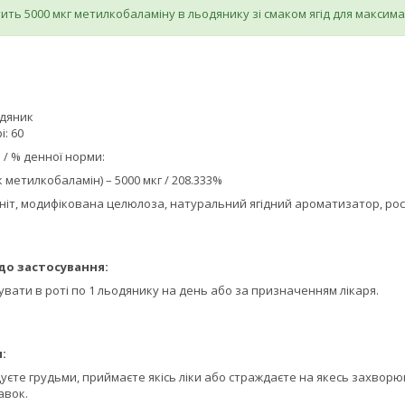
ить 5000 мкг метилкобаламіну в льодянику зі смаком ягід для максим
одяник
: 60
 / % денної норми:
к метилкобаламін) – 5000 мкг / 208.333%
маніт, модифікована целюлоза, натуральний ягідний ароматизатор, рос
до застосування:
вати в роті по 1 льодянику на день або за призначенням лікаря.
:
одуєте грудьми, приймаєте якісь ліки або страждаєте на якесь захво
авок.