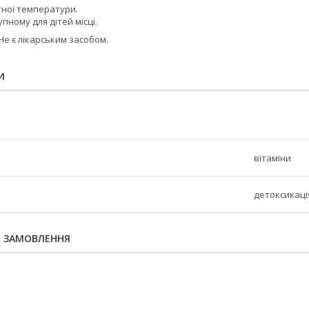
тної температури.
пному для дітей місці.
Не є лікарським засобом.
И
вітаміни
детоксикаці
Я ЗАМОВЛЕННЯ