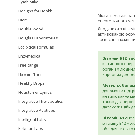
Cymbiotika
Designs for Health
Містить метиловани
Diem
енергетичного мета
Льодяники з вітамі
Double Wood
активованою формо
Douglas Laboratories
засвоєння поживних
Ecological Formulas
Enzymedica
Вітамін Б12
, та
клітинного енер
FreeRange
організм людини 
Hawaii Pharm
харчових джере
Healthy Drops
Метилкобалам
допомогти підтри
Houston enzymes
метилювання мают
Integrative Therapeutics
також для вироб
детоксикаційну 
Integrative Peptides
Вітамін Б12
необ
Intelligent Labs
вітаміну Б12 мо
Kirkman Labs
або для тих, хто