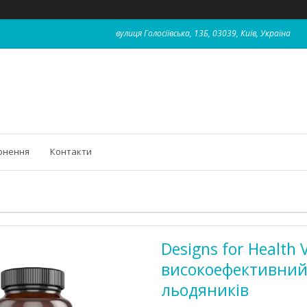
вулиця Голосіївська, 13Б, 03039, Київ, Україна
рнення
Контакти
Designs for Health 
високоефективний
льодяників