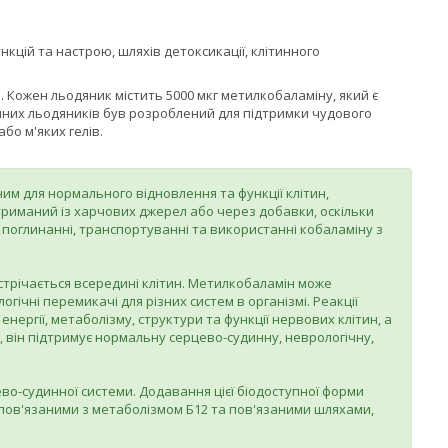
кцій та настрою, шляхів детоксикації, клітинного
. Кожен льодяник містить 5000 мкг метилкобаламіну, який є
нних льодяників був розроблений для підтримки чудового
бо м'яких гелів.
им для нормального відновлення та функції клітин,
отриманий із харчових джерел або через добавки, оскільки
у поглинанні, транспортуванні та використанні кобаламіну з
стрічається всередині клітин. Метилкобаламін може
гічні перемикачі для різних систем в організмі. Реакції
ергії, метаболізму, структури та функції нервових клітин, а
він підтримує нормальну серцево-судинну, неврологічну,
цево-судинної системи. Додавання цієї біодоступної форми
 пов'язаними з метаболізмом Б12 та пов'язаними шляхами,