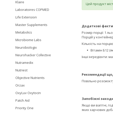
Klaire
Цей продукт міст
Laboratoires COPMED
Life Extension
Master Supplements
Додаткові факти
Metabolics
Розмір порції: 1 ль
Порцій у контейнері
Microbiome Labs
Кількість на порцію
Neurobiologix
Вітамін Б12 (я
Neurohacker Collective
Інші інгредієнти: 
Nutramedix
Nutriest
Рекомендації що
Objective Nutrients
Повільно розсмокту
Orzax
OxyLuv Oxytocin
Запобіжні заходи
Patch Aid
Якщо ви вагітні, г
Priority One
яких харчових доб