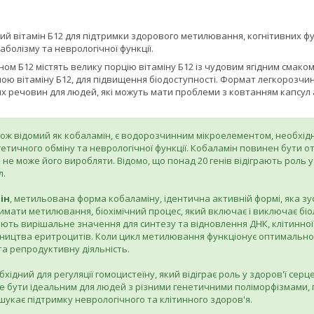
й вітамін Б12 для підтримки здорового метилювання, когнітивних фун
болізму та неврологічної функції.
ном Б12 містять велику порцію вітаміну Б12 із чудовим ягідним смаком
ю вітаміну Б12, для підвищення біодоступності. Формат легкорозчи
 речовин для людей, які можуть мати проблеми з ковтанням капсул а
кож відомий як кобаламін, є водорозчинним мікроелементом, необхідн
гетичного обміну та неврологічної функції. Кобаламін повинен бути 
не може його виробляти. Відомо, що понад 20 генів відіграють роль 
л.
ін
, метильована форма кобаламіну, ідентична активній формі, яка зу
мати метилювання, біохімічний процес, який включає і виключає біоло
ь вирішальне значення для синтезу та відновлення ДНК, клітинної ен
ництва еритроцитів. Коли цикл метилювання функціонує оптимально, 
та репродуктивну діяльність.
хідний для регуляції гомоцистеїну, який відіграє роль у здоров'ї сер
же бути ідеальним для людей з різними генетичними поліморфізмами,
 шукає підтримку неврологічного та клітинного здоров'я.