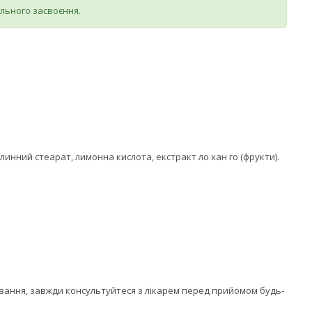
ального засвоєння.
линний стеарат, лимонна кислота, екстракт ло хан го (фрукти).
рювання, завжди консультуйтеся з лікарем перед прийомом будь-