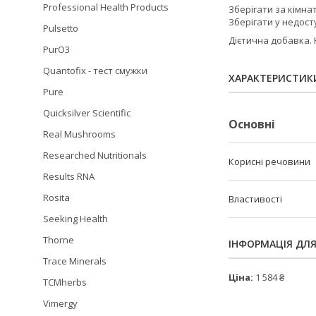
Professional Health Products
Зберігати за кімна
Зберігати у недосту
Pulsetto
Дієтична добавка. 
PurO3
Quantofix - тест смужки
ХАРАКТЕРИСТИК
Pure
Quicksilver Scientific
Основні
Real Mushrooms
Researched Nutritionals
Корисні речовини
Results RNA
Rosita
Властивості
Seeking Health
Thorne
ІНФОРМАЦІЯ ДЛ
Trace Minerals
Ціна:
1 584 ₴
TCMherbs
Vimergy