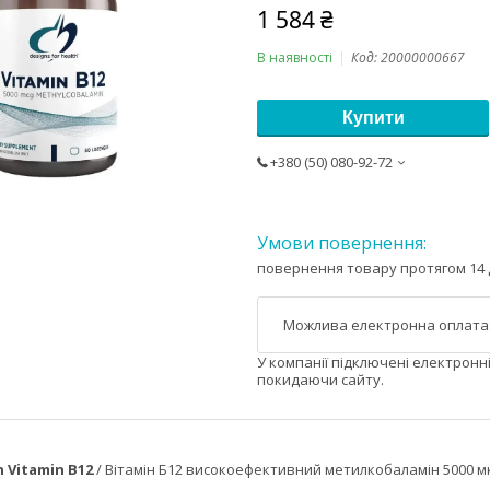
1 584 ₴
В наявності
Код:
20000000667
Купити
+380 (50) 080-92-72
повернення товару протягом 14 
У компанії підключені електронн
покидаючи сайту.
h Vitamin B12
/ Вітамін Б12 високоефективний метилкобаламін 5000 мк