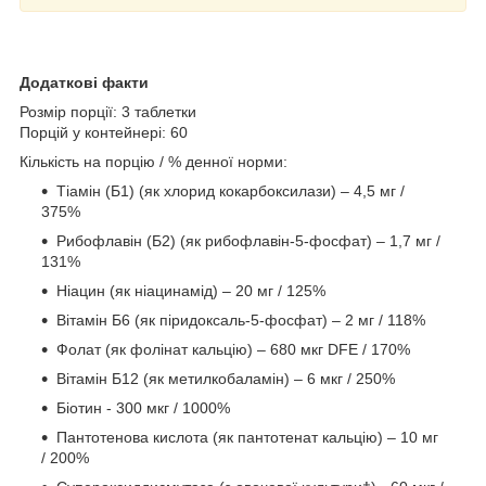
Додаткові факти
Розмір порції: 3 таблетки
Порцій у контейнері: 60
Кількість на порцію / % денної норми:
Тіамін (Б1) (як хлорид кокарбоксилази) – 4,5 мг /
375%
Рибофлавін (Б2) (як рибофлавін-5-фосфат) – 1,7 мг /
131%
Ніацин (як ніацинамід) – 20 мг / 125%
Вітамін Б6 (як піридоксаль-5-фосфат) – 2 мг / 118%
Фолат (як фолінат кальцію) – 680 мкг DFE / 170%
Вітамін Б12 (як метилкобаламін) – 6 мкг / 250%
Біотин - 300 мкг / 1000%
Пантотенова кислота (як пантотенат кальцію) – 10 мг
/ 200%