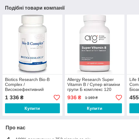
Подібні товари компанії
Biotics Research Bio-B
Allergy Research Super
Life
Complex /
Vitamin B / Супер вітаміни
Comp
Високоефективний
групи Б комплекс 120
Біоа
комплекс вітамінів групи Б
капсул Термін 11/2026
віта
1 336
936
455
₴
₴
1 169 ₴
90 таблеток
Купити
Купити
Про нас