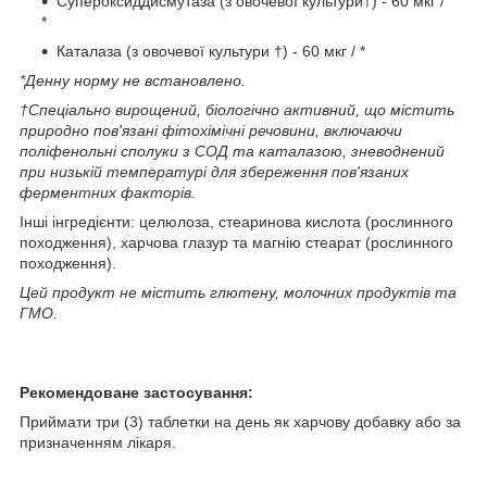
Супероксиддисмутаза (з овочевої культури†) - 60 мкг /
*
Каталаза (з овочевої культури †) - 60 мкг / *
*Денну норму не встановлено.
†Спеціально вирощений, біологічно активний, що містить
природно пов'язані фітохімічні речовини, включаючи
поліфенольні сполуки з СОД та каталазою, зневоднений
при низькій температурі для збереження пов'язаних
ферментних факторів.
Інші інгредієнти: целюлоза, стеаринова кислота (рослинного
походження), харчова глазур та магнію стеарат (рослинного
походження).
Цей продукт не містить глютену, молочних продуктів та
ГМО.
Рекомендоване застосування:
Приймати три (3) таблетки на день як харчову добавку або за
призначенням лікаря.