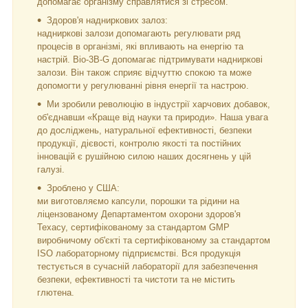
допомагає організму справлятися зі стресом.
Здоров'я надниркових залоз:
надниркові залози допомагають регулювати ряд
процесів в організмі, які впливають на енергію та
настрій. Bio-3B-G допомагає підтримувати надниркові
залози. Він також сприяє відчуттю спокою та може
допомогти у регулюванні рівня енергії та настрою.
Ми зробили революцію в індустрії харчових добавок,
об'єднавши «Краще від науки та природи». Наша увага
до досліджень, натуральної ефективності, безпеки
продукції, дієвості, контролю якості та постійних
інновацій є рушійною силою наших досягнень у цій
галузі.
Зроблено у США:
ми виготовляємо капсули, порошки та рідини на
ліцензованому Департаментом охорони здоров'я
Техасу, сертифікованому за стандартом GMP
виробничому об'єкті та сертифікованому за стандартом
ISO лабораторному підприємстві. Вся продукція
тестується в сучасній лабораторії для забезпечення
безпеки, ефективності та чистоти та не містить
глютена.