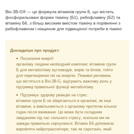
Bio-3B-G® — це формула вітамінів групи Б, що містить
фосфорильовані форми тіаміну (Б1), рибофлавіну (Б2) та
вітаміну Б6, з більш високим вмістом тіаміну в порівнянні з
рибофлавіном і ніацином для підвищеної потреби в тіаміні.
Докладніше про продукт:
Посилення енергії:
організму людини необхідний комплекс вітамінів групи
Б для метаболізму вуглеводів, жирів та білків, тобто
для перетворення їжі на енергію. Поживні речовини,
що містяться в Bio-3B-G, відіграють важливу роль у
підтримці правильної функції метаболізму.
Підтримує здорову реакцію на стрес:
вітаміни групи Б не зберігаються в організмі, як інші
вітаміни, а вивільняються з організму протягом кількох
годин після вживання. Це може бути складним
завданням під час сильного стресу, оскільки ми не
завжди правильно харчуємося. Вітамін Б6 допомагає
виробляти нейротрансмітери, такі як серотонін, який