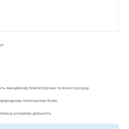
ул
ють емоційному благополуччю та ясності розуму.
 природному полегшенню болю.
гальну розумову діяльність.