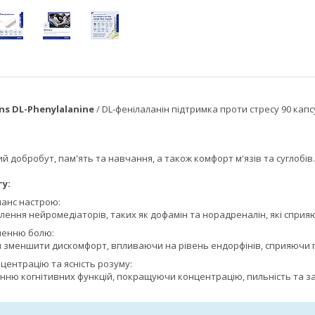
ns DL-Phenylalanine
/ DL-фенілаланін підтримка проти стресу 90 капс
й добробут, пам'ять та навчання, а також комфорт м'язів та суглобів.
у:
ланс настрою:
ення нейромедіаторів, таких як дофамін та норадреналін, які сприя
шенню болю:
 зменшити дискомфорт, впливаючи на рівень ендорфінів, сприяючи
центрацію та ясність розуму:
ню когнітивних функцій, покращуючи концентрацію, пильність та за