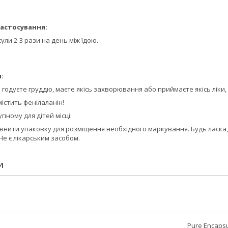
астосування:
ули 2-3 рази на день між їдою.
:
о годуєте груддю, маєте якісь захворювання або приймаєте якісь ліки
істить фенілаланін!
пному для дітей місці.
внити упаковку для розміщення необхідного маркування. Будь ласка, 
Не є лікарським засобом.
И
Pure Encapsu