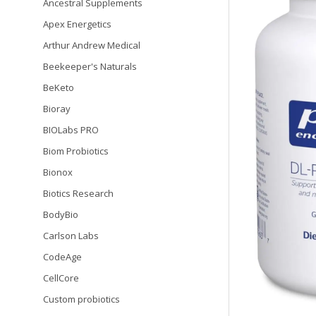
Ancestral Supplements
Apex Energetics
Arthur Andrew Medical
Beekeeper's Naturals
BeKeto
Bioray
BIOLabs PRO
Biom Probiotics
Bionox
Biotics Research
BodyBio
Carlson Labs
CodeAge
CellCore
Custom probiotics