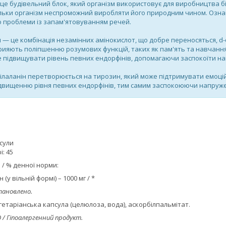
це будівельний блок, який організм використовує для виробництва б
ільки організм неспроможний виробляти його природним чином. Ознак
о проблеми із запам'ятовуванням речей.
н
— це комбінація незамінних амінокислот, що добре переносяться, d-фе
рияють поліпшенню розумових функцій, таких як пам'ять та навчання
 підвищувати рівень певних ендорфінів, допомагаючи заспокоїти нап
нілаланін перетворюється на тирозин, який може підтримувати емоцій
двищенню рівня певних ендорфінів, тим самим заспокоюючи напружені
псули
: 45
 / % денної норми:
 (у вільній формі) – 1000 мг / *
тановлено.
егетаріанська капсула (целюлоза, вода), аскорбілпальмітат.
 / Гіпоалергенний продукт.