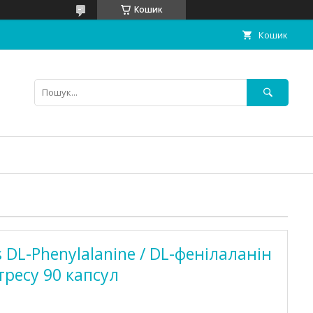
Кошик
Кошик
s DL-Phenylalanine / DL-фенілаланін
тресу 90 капсул