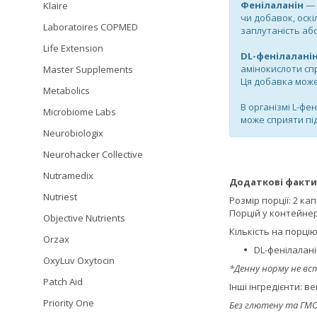
Фенілаланін
— 
Klaire
чи добавок, оск
Laboratoires COPMED
заплутаність аб
Life Extension
DL-фенілалані
амінокислоти сп
Master Supplements
Ця добавка може
Metabolics
В організмі L-фе
Microbiome Labs
може сприяти пі
Neurobiologix
Neurohacker Collective
Nutramedix
Додаткові факти
Nutriest
Розмір порції: 2 ка
Порцій у контейнері
Objective Nutrients
Кількість на порцію
Orzax
DL-фенілаланін
OxyLuv Oxytocin
*Денну норму не вс
Patch Aid
Інші інгредієнти: в
Priority One
Без глютену та ГМО