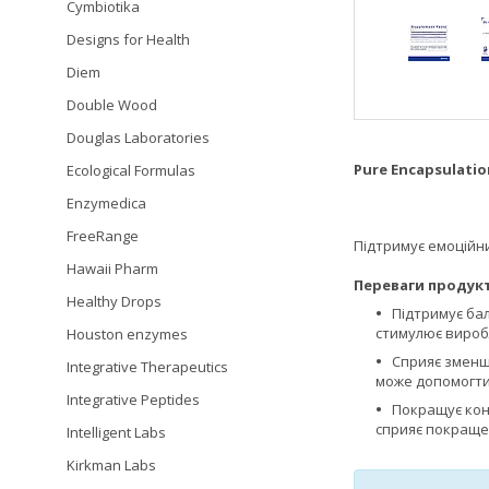
Cymbiotika
Designs for Health
Diem
Double Wood
Douglas Laboratories
Pure Encapsulatio
Ecological Formulas
Enzymedica
FreeRange
Підтримує емоційни
Hawaii Pharm
Переваги продукт
Healthy Drops
Підтримує ба
стимулює виробл
Houston enzymes
Сприяє змен
Integrative Therapeutics
може допомогти
Integrative Peptides
Покращує кон
сприяє покращен
Intelligent Labs
Kirkman Labs