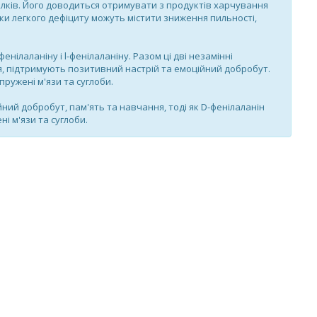
ілків. Його доводиться отримувати з продуктів харчування
и легкого дефіциту можуть містити зниження пильності,
нілаланіну і l-фенілаланіну. Разом ці дві незамінні
, підтримують позитивний настрій та емоційний добробут.
ружені м'язи та суглоби.
ний добробут, пам'ять та навчання, тоді як D-фенілаланін
 м'язи та суглоби.