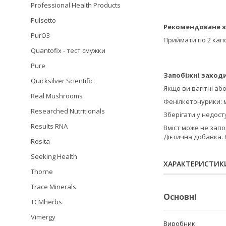
Professional Health Products
Pulsetto
Рекомендоване з
PurO3
Приймати по 2 капс
Quantofix - тест смужки
Pure
Запобіжні заходи
Quicksilver Scientific
Якщо ви вагітні аб
Real Mushrooms
Фенілкетонурики: м
Researched Nutritionals
Зберігати у недосту
Results RNA
Вміст може не запо
Дієтична добавка. 
Rosita
Seeking Health
ХАРАКТЕРИСТИК
Thorne
Trace Minerals
Основні
TCMherbs
Vimergy
Виробник