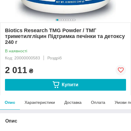
Biotics Research TMG Powder / ТМГ
триметилгліцин Підтримка печінки та детоксу
240 г
В наявності
Код: 20000000583
Роздріб
2 011
₴
Купити
Опис
Характеристики
Доставка
Оплата
Умови п
Опис