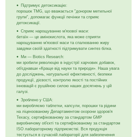
Підтримує детоксикацію:
порошок TMG, що вважається "донором метильної
групи", допомагає функції печінки та сприяє
детоксикації.
Сприяє нарощуванню м'язової маси:
бетаїн — це амінокислота, яка може сприяти
нарощуванню м'язової маси та спалюванню жиру
завдяки своїй здатності підтримувати синтез білка.
Ми — Biotics Research:
ми зробили революцію в індустрії харчових добавок,
об'єднавши «Краще від науки та природи». Наша увага
до досліджень, натуральної ефективності, безпеки
продукції, дієвості, контролю якості та постійних
інновацій є рушійною силою наших досягнень у цій
галузі.
Зроблено у США:
ми виробляємо таблетки, капсули, порошки та рідини
на ліцензованому Департаментом охорони здоров'я
Техасу, сертифікованому за стандартом GMP
виробничому об'єкті та сертифікованому за стандартом
ISO лабораторному підприємстві. Вся продукція
тестується в сучасній лабораторії для забезпечення