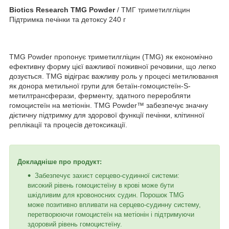
Biotics Research TMG Powder
/ ТМГ триметилгліцин
Підтримка печінки та детоксу 240 г
TMG Powder пропонує триметилгліцин (TMG) як економічно
ефективну форму цієї важливої ​​поживної речовини, що легко
дозується. TMG відіграє важливу роль у процесі метилювання
як донора метильної групи для бетаїн-гомоцистеїн-S-
метилтрансферази, ферменту, здатного переробляти
гомоцистеїн на метіонін. TMG Powder™ забезпечує значну
дієтичну підтримку для здорової функції печінки, клітинної
реплікації та процесів детоксикації.
Докладніше про продукт:
Забезпечує захист серцево-судинної системи:
високий рівень гомоцистеїну в крові може бути
шкідливим для кровоносних судин. Порошок TMG
може позитивно впливати на серцево-судинну систему,
перетворюючи гомоцистеїн на метіонін і підтримуючи
здоровий рівень гомоцистеїну.