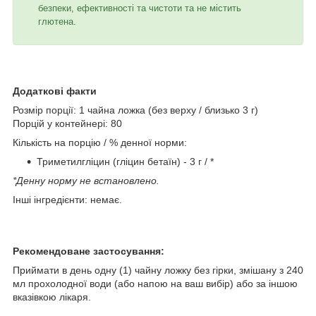
безпеки, ефективності та чистоти та не містить
глютена.
Додаткові факти
Розмір порції: 1 чайна ложка (без верху / близько 3 г)
Порцій у контейнері: 80
Кількість на порцію / % денної норми:
Триметилгліцин (гліцин бетаїн) - 3 г / *
*Денну норму не встановлено.
Інші інгредієнти: немає.
Рекомендоване застосування:
Приймати в день одну (1) чайну ложку без гірки, змішану з 240
мл прохолодної води (або напою на ваш вибір) або за іншою
вказівкою лікаря.