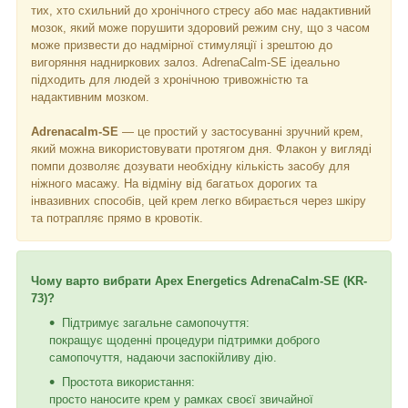
тих, хто схильний до хронічного стресу або має надактивний
мозок, який може порушити здоровий режим сну, що з часом
може призвести до надмірної стимуляції і зрештою до
вигоряння надниркових залоз. AdrenaCalm-SE ідеально
підходить для людей з хронічною тривожністю та
надактивним мозком.
Adrenacalm-SE
— це простий у застосуванні зручний крем,
який можна використовувати протягом дня. Флакон у вигляді
помпи дозволяє дозувати необхідну кількість засобу для
ніжного масажу. На відміну від багатьох дорогих та
інвазивних способів, цей крем легко вбирається через шкіру
та потрапляє прямо в кровотік.
Чому варто вибрати Apex Energetics AdrenaCalm-SE (KR-
73)?
Підтримує загальне самопочуття:
покращує щоденні процедури підтримки доброго
самопочуття, надаючи заспокійливу дію.
Простота використання:
просто наносите крем у рамках своєї звичайної