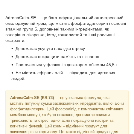
AdrenaCalm-SE — це багатофункціональний антистресовий
омолоджуючий крем, що містить фосфатидилсерин і основні
вітаміни групи Б, доповнені такими інгредієнтами, як
валеріана лікарська, істод тонколистий та інші рослинні
екстракти.
Допомагає усунути наслідки стресу
Допомагає покращити пам'ять та пізнання
Постачається у флаконі з дозатором об'ємом 45,5 г
Не містить ефірних олій — підходить для чутливих
людей.
AdrenaCalm-SE (KR-73)
— це унікальна формула, яка
містить потужну суміш заспокійливих інгредієнтів, включаючи
фосфатидилсерин. Цей фосфоліпід є компонентом клітинних
мембран мозку і, як було показано, допомагає знизити
тривожність та стрес, одночасно покращуючи настрій та
когнітивні функції. Цей крем – відмінний продукт для
зниження рівня кортизолу. Це також відмінний продукт для