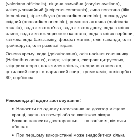
(valeriana officinalis), ліщина звичайна (corylus avellana),
ялівець звичайний (juniperus communis), липа повстяна (tilia
tomentosa), гірке яблуко (anacardium orientale), анакардіум
східний (anacardium orientale), ромашка аптечна (matricaria
recutita), вода з квіток в'яза, вода з квіток дроку, вода з квіток
оливи, вода з квіток червоного каштана, вода з квіток вербени,
квіткова вода бальзаміну, фосфат магнію, олія лаванди, олія
грейпфрута, олія рожевої герані.
Основа крему: вода (деіонізована), олія насіння соняшнику
(Helianthus annuus), спирт, гліцерин, екстракт цитрусових,
гліцерилстеарат, поліетиленгліколь, стеаринова кислота,
цетиловий спирт, стеариловий спирт, трометамін, полісорбат
80, сорбінова.
Рекомендації щодо застосування:
Наносити по одному натисканню на дозатор місцево
вранці, вдень та ввечері або за вказівкою лікаря.
Бажано наносити двосторонньо — на зап'ястя, кісточки
або пах.
При першому використанні може знадобитися кілька