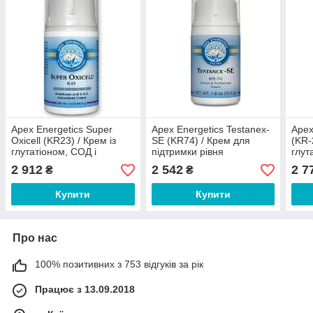
Apex Energetics Super
Apex Energetics Testanex-
Apex
Oxicell (KR23) / Крем із
SE (KR74) / Крем для
(KR-
глутатіоном, СОД і
підтримки рівня
глут
біофлавоноїдним
тестостерону 45,5 г
здор
2 912
2 542
2 7
₴
₴
комплексом 45,5 г
Купити
Купити
Про нас
100% позитивних з 753 відгуків за рік
Працює з 13.09.2018