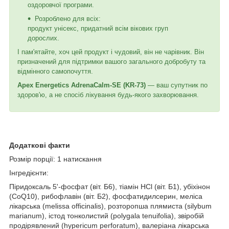
оздоровчої програми.
Розроблено для всіх:
продукт унісекс, придатний всім вікових груп
дорослих.
І пам'ятайте, хоч цей продукт і чудовий, він не чарівник. Він
призначений для підтримки вашого загального добробуту та
відмінного самопочуття.
Apex Energetics AdrenaCalm-SE (KR-73)
— ваш супутник по
здоров'ю, а не спосіб лікування будь-якого захворювання.
Додаткові факти
Розмір порції: 1 натискання
Інгредієнти:
Піридоксаль 5'-фосфат (віт. Б6), тіамін HCl (віт. Б1), убіхінон
(CoQ10), рибофлавін (віт. Б2), фосфатидилсерин, меліса
лікарська (melissa officinalis), розторопша плямиста (silybum
marianum), істод тонколистий (polygala tenuifolia), звіробій
продірявлений (hypericum perforatum), валеріана лікарська