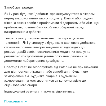
Запобіжні заходи:
Як і у разі будь-якої добавки, проконсультуйтеся з лікарем
перед використанням цього продукту. Вагітні або годуючі
жінки, а також особи з проблемами зі здоров'ям або ліки, що
приймають, повинні бути особливо обережні перед
використанням добавки.
Зверніть увагу: харчові вітамінні пластирі – це нова
технологія. Як і у випадку з будь-якою харчовою добавкою,
споживачі повинні використовувати їх відповідно до
рекомендацій своїх постачальників медичних послуг та
регулярно контролювати рівень поживних речовин за
допомогою лабораторних досліджень.
Пластир Creati ne Monohydrate від PatchAid не призначений
для діагностики, лікування або запобігання будь-яким
захворюванням. Будь-яка людина з будь-яким
захворюванням має звернутися за консультацією до
ліцензованого лікаря.
Індивідуальні результати можуть відрізнятись.
Приховати