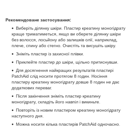
Рекомендоване застосування:
Виберіть ділянку шкіри. Пластир креатину моногідрату
краще триматиметься, якщо ви оберете ділянку шкіри
без волосся, лосьйону або залишків олії, наприклад,
плече, спину або стегно. Очистіть та висушіть шкіру.
Зніміть пластир із захисної плівки.
Приклейте пластир до шкіри, щільно притиснувши.
Для досягнення найкращих результатів пластирі
PatchAid слід носити протягом 8 годин. Носіння
пластиру креатину моногідрату довше 8 годин не дає
додаткових переваг.
Після закінчення зніміть пластир креатину
моногідрату, складіть його навпіл і викиньте.
Повторіть із новим пластиром креатину моногідрату
наступного дня.
Можна носити кілька пластирів PatchAid одночасно.