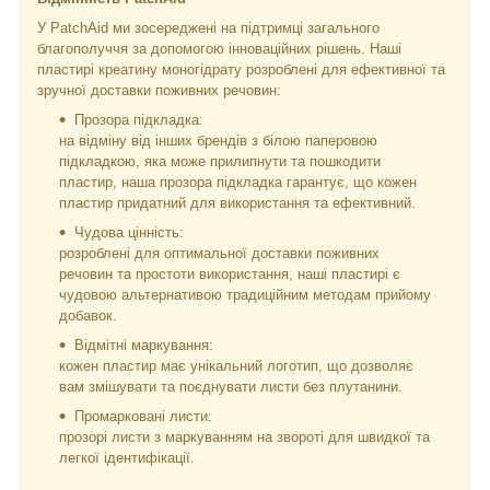
У PatchAid ми зосереджені на підтримці загального
благополуччя за допомогою інноваційних рішень. Наші
пластирі креатину моногідрату розроблені для ефективної та
зручної доставки поживних речовин:
Прозора підкладка:
на відміну від інших брендів з білою паперовою
підкладкою, яка може прилипнути та пошкодити
пластир, наша прозора підкладка гарантує, що кожен
пластир придатний для використання та ефективний.
Чудова цінність:
розроблені для оптимальної доставки поживних
речовин та простоти використання, наші пластирі є
чудовою альтернативою традиційним методам прийому
добавок.
Відмітні маркування:
кожен пластир має унікальний логотип, що дозволяє
вам змішувати та поєднувати листи без плутанини.
Промарковані листи:
прозорі листи з маркуванням на звороті для швидкої та
легкої ідентифікації.