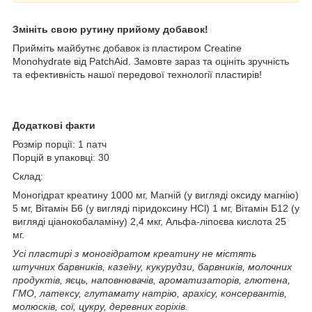
Змініть свою рутину прийому добавок!
Прийміть майбутнє добавок із пластиром Creatine
Monohydrate від PatchAid. Замовте зараз та оцініть зручність
та ефективність нашої передової технології пластирів!
Додаткові факти
Розмір порції: 1 патч
Порцій в упаковці: 30
Склад:
Моногідрат креатину 1000 мг, Магній (у вигляді оксиду магнію)
5 мг, Вітамін Б6 (у вигляді піридоксину HCl) 1 мг, Вітамін Б12 (у
вигляді ціанокобаламіну) 2,4 мкг, Альфа-ліпоєва кислота 25
мг.
Усі пластирі з моногідратом креатину не містять
штучних барвників, казеїну, кукурудзи, барвників, молочних
продуктів, яєць, наповнювачів, ароматизаторів, глютена,
ГМО, латексу, глутамату натрію, арахісу, консервантів,
молюсків, сої, цукру, деревних горіхів.