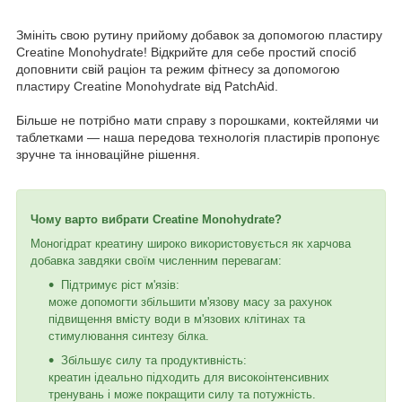
Змініть свою рутину прийому добавок за допомогою пластиру
Creatine Monohydrate! Відкрийте для себе простий спосіб
доповнити свій раціон та режим фітнесу за допомогою
пластиру Creatine Monohydrate від PatchAid.
Більше не потрібно мати справу з порошками, коктейлями чи
таблетками — наша передова технологія пластирів пропонує
зручне та інноваційне рішення.
Чому варто вибрати Creatine Monohydrate?
Моногідрат креатину широко використовується як харчова
добавка завдяки своїм численним перевагам:
Підтримує ріст м'язів:
може допомогти збільшити м'язову масу за рахунок
підвищення вмісту води в м'язових клітинах та
стимулювання синтезу білка.
Збільшує силу та продуктивність:
креатин ідеально підходить для високоінтенсивних
тренувань і може покращити силу та потужність.