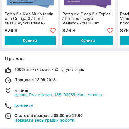
Patch Aid Kids Multivitamin
Patch Aid Sleep Aid Topical
Patc
with Omega-3 / Патчі
/ Патчі для сну з
Vita
Дитячі мультивітаміни
мелатоніном 30 шт.
плюс
плюс Омега-3 шт 30
876
876
876
₴
₴
Купити
Купити
Про нас
100% позитивних з 750 відгуків за рік
Працює з 13.09.2018
м. Київ
вулиця Голосіївська, 13Б, 03039, Київ, Україна
Контакти
Сьогодні працює з 09:00 до 19:00
Показати весь графік роботи