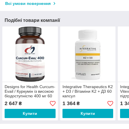
Всі умови повернення
Подібні товари компанії
Designs for Health Curcum-
Integrative Therapeutics K2
Inte
Evail / Куркумін із високою
+ D3 / Вітаміни K2 + Д3 60
Vitex
біодоступністю 400 мг 60
капсул
підт
капсул
сист
2 647
1 364
1 3
₴
₴
Купити
Купити