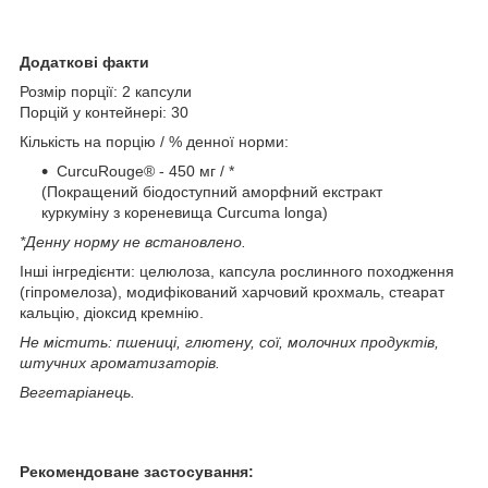
Додаткові факти
Розмір порції: 2 капсули
Порцій у контейнері: 30
Кількість на порцію / % денної норми:
СurcuRouge® - 450 мг / *
(Покращений біодоступний аморфний екстракт
куркуміну з кореневища Curcuma longa)
*Денну норму не встановлено.
Інші інгредієнти: целюлоза, капсула рослинного походження
(гіпромелоза), модифікований харчовий крохмаль, стеарат
кальцію, діоксид кремнію.
Не містить: пшениці, глютену, сої, молочних продуктів,
штучних ароматизаторів.
Вегетаріанець.
Рекомендоване застосування: