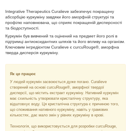
Integrative Therapeutics Curalieve забезпечує покращену
абсорбцію куркуміну завдяки його аморфній структурі та
профілю наповнювача, що сприяє покращеній дисперсності
та біодоступності.
Куркумін був вивчений та оцінений на предмет його ролі в
підтримці антиоксидантних шляхів та його впливу на організм.
Ключовим інгредієнтом Curalieve є curcuRouge®, аморфна
тверда дисперсія куркуміну.
Як це працює
У людей куркумін засвоюється дуже погано. Curalieve
створений на основі curcuRouge®, аморфної твердої
дисперсії, що містить екстракт куркуміну. Нативний куркумін
має схильність утворювати кристалічну структуру, яка
відштовхує воду. Ця кристалічна структура є причиною того,
що споживання нативного куркуміну, навіть у грамових
кількостях, дає мало змін у рівнях куркуміну в крові.
Технологія, що використовується для розробки curcuRouge,