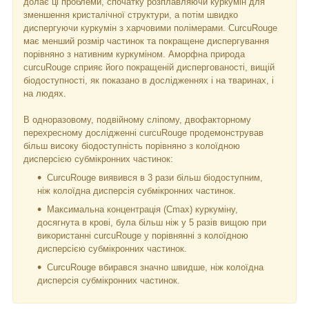
долає ці проблеми, спочатку розплавляючи куркумін для
зменшення кристалічної структури, а потім швидко
диспергуючи куркумін з харчовими полімерами. СurcuRouge
має менший розмір частинок та покращене диспергування
порівняно з нативним куркуміном. Аморфна природа
curcuRouge сприяє його покращеній диспергованості, вищій
біодоступності, як показано в дослідженнях і на тваринах, і
на людях.
В одноразовому, подвійному сліпому, двофакторному
перехресному дослідженні curcuRouge продемонстрував
більш високу біодоступність порівняно з колоїдною
дисперсією субмікронних частинок:
СurcuRouge виявився в 3 рази більш біодоступним,
ніж колоїдна дисперсія субмікронних частинок.
Максимальна концентрація (Cmax) куркуміну,
досягнута в крові, була більш ніж у 5 разів вищою при
використанні curcuRouge у порівнянні з колоїдною
дисперсією субмікронних частинок.
СurcuRouge вбирався значно швидше, ніж колоїдна
дисперсія субмікронних частинок.