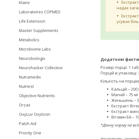
Екстракт
Klaire
надає зага
Laboratoires COPMED
Екстракт
Life Extension
усуває біл
Master Supplements
Metabolics
Microbiome Labs
⠀
Neurobiologix
Додаткові факти
Розмір порції: 1 та
Neurohacker Collective
Порцій в упаковці: 
Nutramedix
Кількість на порцію
Nutriest
Кальцій – 200 
Магній – 75 мг
Objective Nutrients
Женьшень – 50
Orzax
Екстракт Вітек
Екстракт виног
OxyLuv Oxytocin
Вітамін Б6 – 1
Patch Aid
*Денну норму не вс
Priority One
Не містить глютену