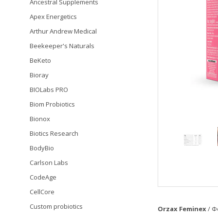
Ancestral Supplements
Apex Energetics
Arthur Andrew Medical
Beekeeper's Naturals
BeKeto
Bioray
BIOLabs PRO
Biom Probiotics
Bionox
Biotics Research
BodyBio
Carlson Labs
CodeAge
CellCore
Custom probiotics
Orzax Feminex
/ Ф