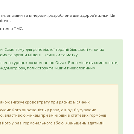
и, вітаміни та мінерали, розроблена для здоров'я жінки. Ця
ітекс.
птомів ПМС.
. Саме тому для допоміжної терапії більшості жіночих
у та органи-мішені – яєчники та матку.
лена турецькою компанією Orzax. Вона містить компоненти,
ндометріозу, полікістозу та іншим гінекологічним
акож знижує крововтрату при рясних місячних.
ижуючи його вираженість у рази, а іноді й усуваючи
ю, властивою жінкам при зміні рівнів статевих гормонів.
є його у разі гормонального збою. Женьшень здатний