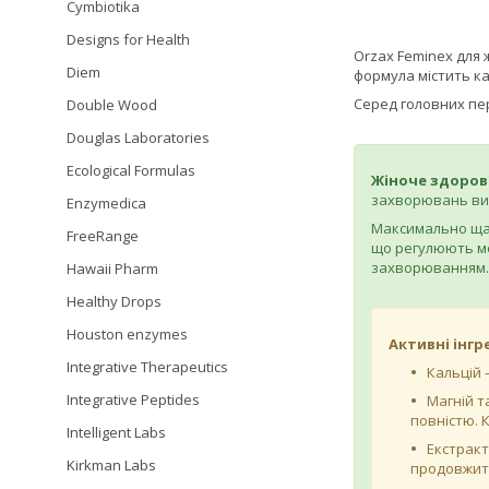
Cymbiotika
Designs for Health
Orzax Feminex для 
Diem
формула містить кал
Серед головних пе
Double Wood
Douglas Laboratories
Ecological Formulas
Жіноче здоров
захворювань вик
Enzymedica
Максимально щад
FreeRange
що регулюють ме
захворюванням.
Hawaii Pharm
Healthy Drops
Houston enzymes
Активні інгр
Integrative Therapeutics
Кальцій 
Integrative Peptides
Магній т
повністю. 
Intelligent Labs
Екстракт
Kirkman Labs
продовжити