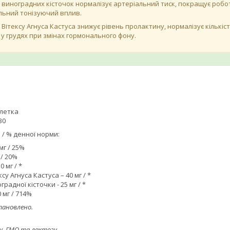
 виноградних кісточок нормалізує артеріальний тиск, покращує робо
льний тонізуючий вплив.
 Вітексу Агнуса Кастуса знижує рівень пролактину, нормалізує кількі
ь у грудях при змінах гормонального фону.
блетка
30
 / % денної норми:
мг / 25%
 / 20%
 мг / *
су Агнуса Кастуса – 40 мг / *
радної кісточки - 25 мг / *
0 мг / 714%
тановлено.⠀
, ГМО та лактозу.