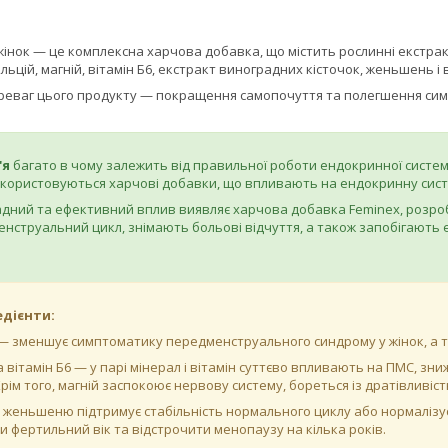
жінок — це комплексна харчова добавка, що містить рослинні екстракт
ьцій, магній, вітамін Б6, екстракт виноградних кісточок, женьшень і в
реваг цього продукту — покращення самопочуття та полегшення сим
'я
багато в чому залежить від правильної роботи ендокринної системи
ористовуються харчові добавки, що впливають на ендокринну систем
ний та ефективний вплив виявляє харчова добавка Feminex, розроб
нструальний цикл, знімають больові відчуття, а також запобігають е
едієнти:
— зменшує симптоматику передменструального синдрому у жінок, а т
а вітамін Б6 — у парі мінерал і вітамін суттєво впливають на ПМС, зн
Крім того, магній заспокоює нервову систему, бореться із дратівливіст
 женьшеню підтримує стабільність нормального циклу або нормалізу
 фертильний вік та відстрочити менопаузу на кілька років.