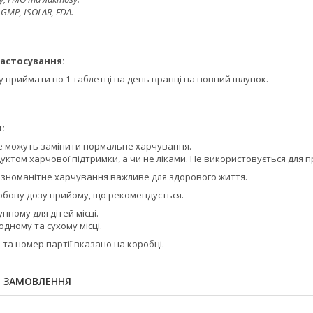
GMP, ISOLAR, FDA.
астосування:
 приймати по 1 таблетці на день вранці на повний шлунок.
:
е можуть замінити нормальне харчування.
уктом харчової підтримки, а чи не ліками. Не використовується для 
ізноманітне харчування важливе для здорового життя.
бову дозу прийому, що рекомендується.
пному для дітей місці.
одному та сухому місці.
 та номер партії вказано на коробці.
Я ЗАМОВЛЕННЯ