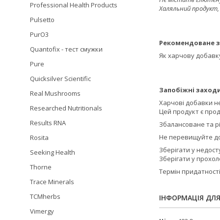
Professional Health Products
Халяльний продукт, 
Pulsetto
PurO3
Рекомендоване з
Quantofix - тест смужки
Як харчову добавку
Pure
Quicksilver Scientific
Запобіжні заходи
Real Mushrooms
Харчові добавки н
Researched Nutritionals
Цей продукт є прод
Results RNA
Збалансоване та р
Не перевищуйте до
Rosita
Зберігати у недосту
Seeking Health
Зберігати у прохол
Thorne
Термін придатності
Trace Minerals
TCMherbs
ІНФОРМАЦІЯ ДЛ
Vimergy