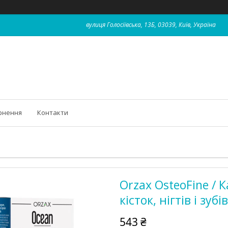
вулиця Голосіївська, 13Б, 03039, Київ, Україна
рнення
Контакти
Orzax OsteoFine / 
кісток, нігтів і зуб
543 ₴