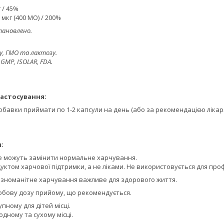
 / 45%
0 мкг (400 МО) / 200%
тановлено.
, ГМО та лактозу.
GMP, ISOLAR, FDA.
астосування:
обавки приймати по 1-2 капсули на день (або за рекомендацією лікаря)
:
е можуть замінити нормальне харчування.
уктом харчової підтримки, а не ліками. Не використовується для про
ізноманітне харчування важливе для здорового життя.
бову дозу прийому, що рекомендується.
пному для дітей місці.
одному та сухому місці.