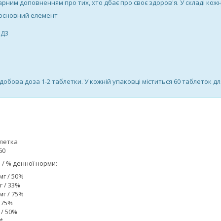
рним доповненням про тих, хто дбає про своє здоров'я. У складі кожн
 основний елемент
 Д3
бова доза 1-2 таблетки. У кожній упаковці міститься 60 таблеток дл
блетка
60
 / % денної норми:
мг / 50%
г / 33%
 мг / 75%
/ 75%
 / 50%
 *