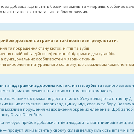
чова добавка, що містить безліч вітамінів та мінералів, особливо каль
 м'язів та кісток та загального благополуччя.
прийом дозволяє отримати такі позитивні результати:
ня та покращення стану кісток, нігтів та зубів.
ення надійної та дійсно ефективної підтримки для суглобів.
а функціональних особливостей м'язових тканин.
ня вироблення натурального колагену, що є важливим компонентом д
 та підтримки здорових кісток, нігтів, зубів
та гарного загаль
лементів, макроелементів та всього вітамінного комплексу.
иво важливим є отримання достатнього об'єму кальцію та вітаміну Д,
их інших елементів, наприклад, цинку, міді, селену та бору. Зазвич
ів можливе порушення надходження окремих елементів. Щоб запобігт
авку Orzax OsteoFine.
ьним буде прийом добавки літніми людьми та вагітними жінками, які
e
— продукт, який містить у своєму складі велику кількість вітамінів 