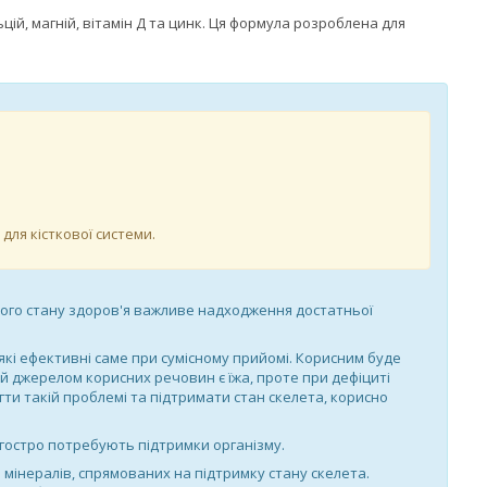
цій, магній, вітамін Д та цинк. Ця формула розроблена для
ля кісткової системи.
ного стану здоров'я важливе надходження достатньої
 які ефективні саме при сумісному прийомі. Корисним буде
ай джерелом корисних речовин є їжа, проте при дефіциті
и такій проблемі та підтримати стан скелета, корисно
 гостро потребують підтримки організму.
та мінералів, спрямованих на підтримку стану скелета.