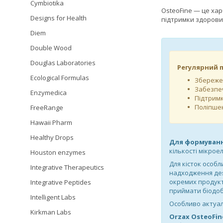
Cymbiotika
OsteoFine — це хар
Designs for Health
підтримки здорових
Diem
Double Wood
Douglas Laboratories
Регулярний 
Ecological Formulas
Збережен
Забезпеч
Enzymedica
Підтримк
Поліпшен
FreeRange
Hawaii Pharm
Healthy Drops
Для формування
кількості мікрое
Houston enzymes
Для кісток особл
Integrative Therapeutics
надходження деяк
окремих продукт
Integrative Peptides
приймати біодоб
Intelligent Labs
Особливо актуал
Kirkman Labs
Orzax OsteoFin