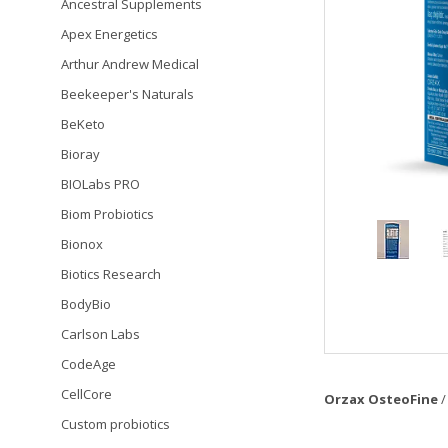
Ancestral Supplements
Apex Energetics
Arthur Andrew Medical
Beekeeper's Naturals
BeKeto
Bioray
BIOLabs PRO
Biom Probiotics
Bionox
Biotics Research
BodyBio
Carlson Labs
CodeAge
CellCore
Orzax OsteoFine
/
Custom probiotics