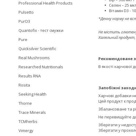
Professional Health Products
Селен – 25 мкг
Вітамін D3 - 1
Pulsetto
*Денну норму не вс
PurO3
Quantofix - тест смужки
Не містить глютену
Халяльний продукт, 
Pure
Quicksilver Scientific
Real Mushrooms
Рекомендоване з
В якості харчової д
Researched Nutritionals
Results RNA
Rosita
Запобіжні заходи
Seeking Health
Харчові добавки н
Цей продукт є прод
Thorne
Збалансоване та р
Trace Minerals
Не перевищуйте до
TCMherbs
Зберігати у недосту
Зберігати у прохол
Vimergy