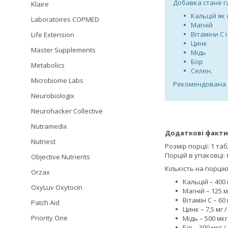
Добавка стане га
Klaire
Кальцій як
Laboratoires COPMED
Магній
Вітаміни С і
Life Extension
Цинк
Master Supplements
Мідь
Бор
Metabolics
Селен.
Microbiome Labs
Рекомендована до
Neurobiologix
Neurohacker Collective
Nutramedix
Додаткові факти
Nutriest
Розмір порції: 1 та
Порцій в упаковці: 
Objective Nutrients
Кількість на порцію
Orzax
Кальцій – 400 
OxyLuv Oxytocin
Магній – 125 м
Вітамін С – 60
Patch Aid
Цинк – 7,5 мг 
Priority One
Мідь – 500 мкг
Бір – 300 мкг /