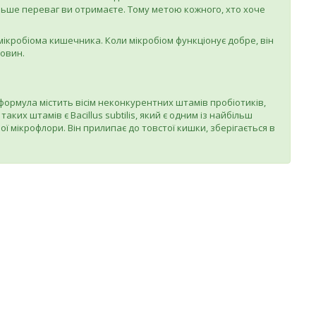
більше переваг ви отримаєте. Тому метою кожного, хто хоче
мікробіома кишечника. Коли мікробіом функціонує добре, він
човин.
формула містить вісім неконкурентних штамів пробіотиків,
их штамів є Bacillus subtilis, який є одним із найбільш
ї мікрофлори. Він прилипає до товстої кишки, зберігається в