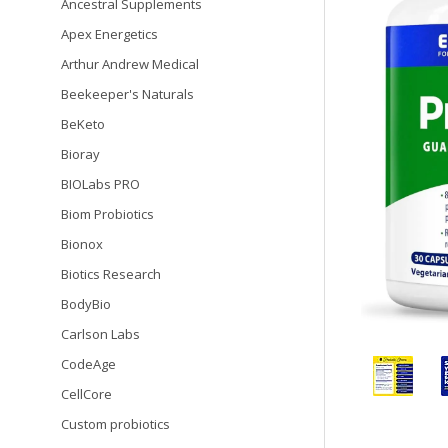
Ancestral Supplements
Apex Energetics
Arthur Andrew Medical
Beekeeper's Naturals
BeKeto
Bioray
BIOLabs PRO
Biom Probiotics
Bionox
Biotics Research
BodyBio
Carlson Labs
CodeAge
CellCore
Custom probiotics