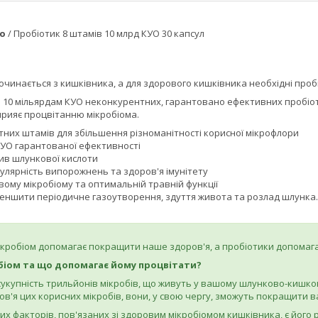
io
/ Пробіотик 8 штамів 10 млрд КУО 30 капсул
чинається з кишківника, а для здорового кишківника необхідні проб
 10 мільярдам КУО неконкурентних, гарантовано ефективних пробіоти
прияє процвітанню мікробіома.
тних штамів для збільшення різноманітності корисної мікрофлори
КУО гарантованої ефективності
ив шлункової кислоти
улярність випорожнень та здоров'я імунітету
ому мікробіому та оптимальній травній функції
еншити періодичне газоутворення, здуття живота та розлад шлунка.
ікробіом допомагає покращити наше здоров'я, а пробіотики допомаг
біом та що допомагає йому процвітати?
сукупність трильйонів мікробів, що живуть у вашому шлунково-кишков
в'я цих корисних мікробів, вони, у свою чергу, зможуть покращити в
х факторів, пов'язаних зі здоровим мікробіомом кишківника, є його р