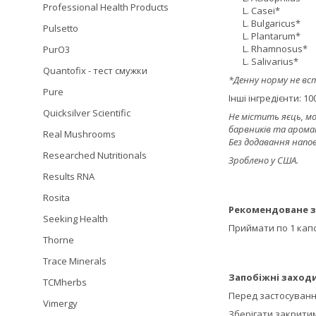
Professional Health Products
L. Casei*
L. Bulgaricus*
Pulsetto
L. Plantarum*
L. Rhamnosus*
PurO3
L. Salivarius*
Quantofix - тест смужки
*Денну норму не вс
Pure
Інші інгредієнти: 
Quicksilver Scientific
Не містить яєць, мол
барвників та арома
Real Mushrooms
Без додавання напо
Researched Nutritionals
Зроблено у США.
Results RNA
Rosita
Рекомендоване з
Seeking Health
Приймати по 1 капс
Thorne
Trace Minerals
Запобіжні заходи
TCMherbs
Перед застосування
Vimergy
Зберігати закритим