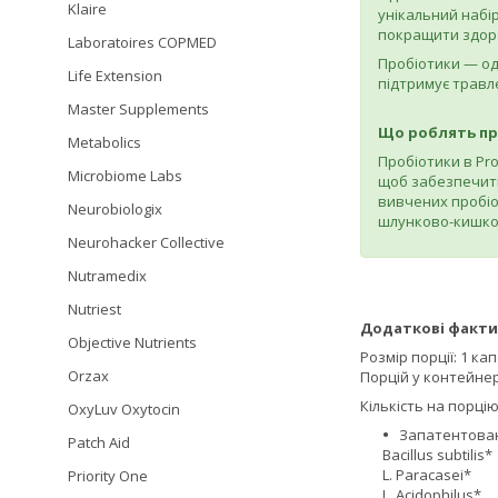
Klaire
унікальний набір
покращити здоро
Laboratoires COPMED
Пробіотики — оди
Life Extension
підтримує травл
Master Supplements
Що роблять про
Metabolics
Пробіотики в Pr
Microbiome Labs
щоб забезпечити 
вивчених пробіот
Neurobiologix
шлунково-кишков
Neurohacker Collective
Nutramedix
Nutriest
Додаткові факти
Objective Nutrients
Розмір порції: 1 ка
Orzax
Порцій у контейнері
Кількість на порцію
OxyLuv Oxytocin
Запатентована
Patch Aid
Bacillus subtilis*
L. Paracasei*
Priority One
L. Acidophilus*