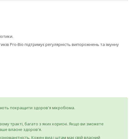
іотики.
ків Pro-Bio підтримує регулярність випорожнень та імунну
ають покращити здоров'я мікробіома.
ому тракті, багато з яких корисні. Якщо ви зможете
аше власне здоров'я.
ізноманітність. Кожен вид і штам має свій власний