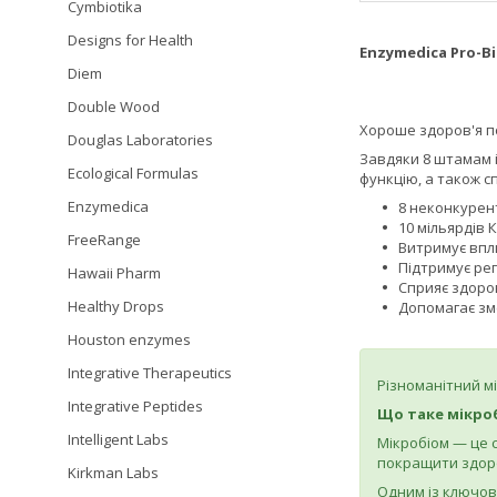
Cymbiotika
Designs for Health
Enzymedica Pro-B
Diem
Double Wood
Хороше здоров'я по
Douglas Laboratories
Завдяки 8 штамам і
Ecological Formulas
функцію, а також с
Enzymedica
8 неконкурен
10 мільярдів 
FreeRange
Витримує впл
Підтримує рег
Hawaii Pharm
Сприяє здоров
Healthy Drops
Допомагає зм
Houston enzymes
Integrative Therapeutics
Різноманітний м
Integrative Peptides
Що таке мікро
Intelligent Labs
Мікробіом — це 
покращити здоро
Kirkman Labs
Одним із ключови