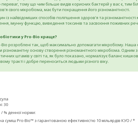
 переваг, тому що чим більше видів корисних бактерій у вас є, тим 
в'я свого мікробіома, має бути покращення його різноманітності.
н із найвідоміших способів поліпшення здоров'я та різноманітності 
ення, імунну функцію, виведення токсинів та засвоєння поживних ре
біотики у Pro-Bio краще?
o-Bio розроблені так, щоб максимально допомагати мікробіому. Наша 
різноманітну основу створення різноманітного мікробіома. Одним з так
ичних штамів у світі та, як було показано, нормалізує баланс кишково
ому тракті і добре переноситься людьми різного віку.
псула
: 30
 / % денної норми:
 суміш Pro-Bio™ з гарантованою ефективністю 10 мільярдів КУО / *