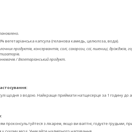
тановлено.
100% вегетаріанська капсула (геланова камедь, целюлоза, вода).
очних продуктів, консервантів, солі, сахарози, сої, пшениці, дріжджів, го
тизаторів.
внювачів / Вегетаріанський продукт.
астосування:
улі щодня з водою. Найкраще приймати натщесерце за 1 годину до або
:
м проконсультуйтеся з лікарем, якщо ви вагітні, годуєте грудьми, п
 у сухому місці. Уникайте надмірного нагрівання.