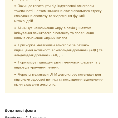
Захищає гепатоцити від індукованої алкоголем
токсичності шляхом зниження окислювального стресу,
блокування апоптозу та збереження функції
мітохондрій.
Мінімізує накопичення жиру в печінці шляхом
інгібування печінкового ліпогенезу та полегшення
шляхів окиснення жирних кислот.
Прискорює метаболізм алкоголю за рахунок
підвищення активності алкогольдегідрогенази (АДГ) та
альдегіддегідрогенази (АЛДГ).
Нормалізує підвищені рівні печінкових ферментів у
відповідь ураження печінки.
Через ці механізми DHM демонструє потенціал для
підтримки здорової печінки та покращення відновлення
після вживання алкоголю.
Додаткові факти
Розмір порції: 1 капсула