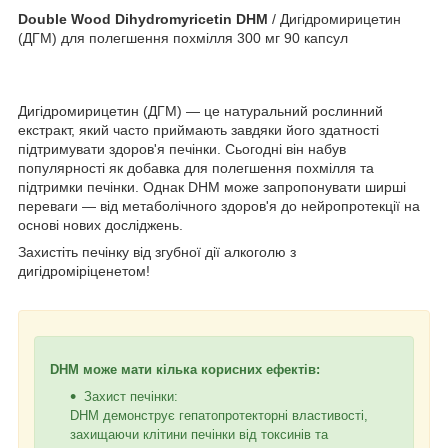
Double Wood Dihydromyricetin DHM
/ Дигідромирицетин
(ДГМ) для полегшення похмілля 300 мг 90 капсул
Дигідромирицетин (ДГМ) — це натуральний рослинний
екстракт, який часто приймають завдяки його здатності
підтримувати здоров'я печінки. Сьогодні він набув
популярності як добавка для полегшення похмілля та
підтримки печінки. Однак DHM може запропонувати ширші
переваги — від метаболічного здоров'я до нейропротекції на
основі нових досліджень.
Захистіть печінку від згубної дії алкоголю з
дигідроміріценетом!
DHM може мати кілька корисних ефектів:
Захист печінки:
DHM демонструє гепатопротекторні властивості,
захищаючи клітини печінки від токсинів та