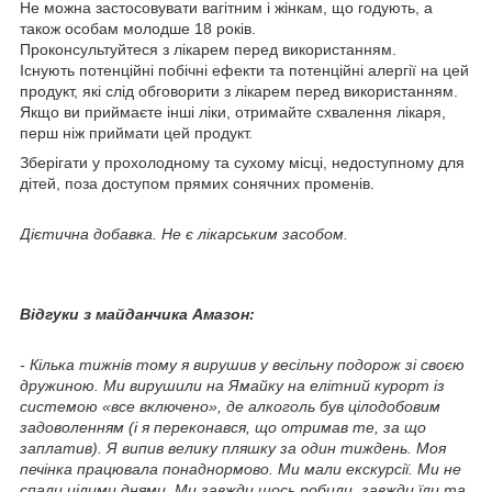
Не можна застосовувати вагітним і жінкам, що годують, а
також особам молодше 18 років.
Проконсультуйтеся з лікарем перед використанням.
Існують потенційні побічні ефекти та потенційні алергії на цей
продукт, які слід обговорити з лікарем перед використанням.
Якщо ви приймаєте інші ліки, отримайте схвалення лікаря,
перш ніж приймати цей продукт.
Зберігати у прохолодному та сухому місці, недоступному для
дітей, поза доступом прямих сонячних променів.
Дієтична добавка. Не є лікарським засобом.
Відгуки з майданчика Амазон:
- Кілька тижнів тому я вирушив у весільну подорож зі своєю
дружиною. Ми вирушили на Ямайку на елітний курорт із
системою «все включено», де алкоголь був цілодобовим
задоволенням (і я переконався, що отримав те, за що
заплатив). Я випив велику пляшку за один тиждень. Моя
печінка працювала понаднормово. Ми мали екскурсії. Ми не
спали цілими днями. Ми завжди щось робили, завжди їли та