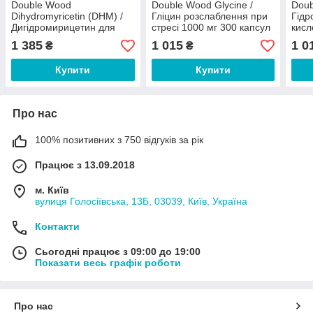
Double Wood
Double Wood Glycine /
Doub
Dihydromyricetin (DHM) /
Гліцин розслаблення при
Гідр
Дигідромирицетин для
стресі 1000 мг 300 капсул
кисл
зниження рівня
м'яз
1 385
1 015
1 0
₴
₴
алкогольної інтоксикації
1000 мг 30 таблеток
Купити
Купити
Про нас
100% позитивних з 750 відгуків за рік
Працює з 13.09.2018
м. Київ
вулиця Голосіївська, 13Б, 03039, Київ, Україна
Контакти
Сьогодні працює з 09:00 до 19:00
Показати весь графік роботи
Про нас