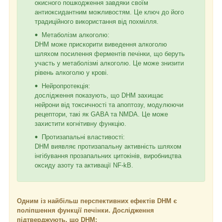
окисного пошкодження завдяки своїм
антиоксидантним можливостям. Це ключ до його
традиційного використання від похмілля.
Метаболізм алкоголю:
DHM може прискорити виведення алкоголю
шляхом посилення ферментів печінки, що беруть
участь у метаболізмі алкоголю. Це може знизити
рівень алкоголю у крові.
Нейропротекція:
дослідження показують, що DHM захищає
нейрони від токсичності та апоптозу, модулюючи
рецептори, такі як GABA та NMDA. Це може
захистити когнітивну функцію.
Протизапальні властивості:
DHM виявляє протизапальну активність шляхом
інгібування прозапальних цитокінів, виробництва
оксиду азоту та активації NF-kB.
Одним із найбільш перспективних ефектів DHM є
поліпшення функції печінки. Дослідження
підтверджують, що DHM: