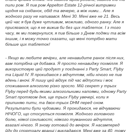
пили ром. Я пив ром Appelton Estate 12-річної витримки
щодня на сніданок, обід та вечерю, а між ними... Але я
жодного разу не напивався. Мені 30. Мені вже не 21. Весь
цей час я був дуже чутливим, можливо, одного ранку. Але я
присягаюся, що я не вижив би без цих таблеток. І з того
часу, як ми повернулися, я пив більше з Днем подяки та всім
іншим, і я можу точно сказати, що мені потрібно мати
більше цих таблеток!
- Якщо ви любите вечірки, але ненавидите ранок після них,
вам потрібна ця добавка. Я просто ненавиджу похмілля. Я
використовую цей продукт у поєднанні з Party Smart, Flyby
та Liquid IV. Я прокидаюся з відчуттям, ніби нічого не пив
вдень і вночі. Я пишу цей відгук під час відпустки і моє
споживання алкоголю різко зросло. Мій секрет у трьох
Flyby перед будь-якими алкогольними напоями, одному Party
Smart протягом дня, ще трьох Flyby увечері, коли я
припиняю пити, та двох-трьох DHM перед сном.
Результати були чудовими. Я прокидаюся, не відчуваючи
НІЧОГО, що стосується похмілля. Жодного головного
болю, ніякої сонливості, ніякого туманного відчуття,
взагалі нічого. Я знову готовий до вечірок. Я насамперед
йду до спортзалу вранці і викладаюся. Мені вже за 40, тому