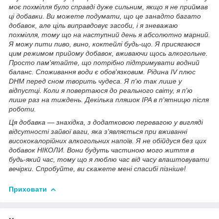
моє похмілля було справді дуже сильним, якщо я не приймав
ці добавки. Ви можете подумати, що це занадто багато
добавок, але ціль виправдовує засоби, і я зневажаю
похмілля, тому що на наступний день я абсолютно марний.
Я можу пити пиво, вино, коктейлі будь-що. Я присягаюся
цим режимом прийому добавок, вживаючи щось алкогольне.
Просто пам'ятайте, що потрібно підтримувати водний
баланс. Споживання води є обов'язковим. Рідина IV плюс
DHM перед сном творить чудеса. Я п'ю так лише у
відпустці. Коли я повертаюся до реального світу, я п'ю
лише раз на тиждень. Декілька пляшок IPA в п'ятницю після
роботи.
Ця добавка — знахідка, з додатковою перевагою у вигляді
відсутності зайвої ваги, яка з'являється при вживанні
висококалорійних алкогольних напоїв. Я не обійдуся без цих
добавок НІКОЛИ. Вони будуть частиною мого життя в
будь-який час, тому що я люблю час від часу влаштовувати
вечірки. Спробуйте, ви скажете мені спасибі пізніше!
Приховати