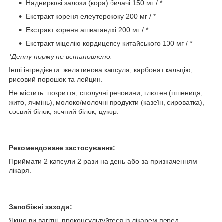
Надниркові залози (кора) бичачі 150 мг / *
Екстракт кореня елеутерококу 200 мг / *
Екстракт кореня ашвагандхі 200 мг / *
Екстракт міцелію кордицепсу китайського 100 мг / *
*Денну норму не встановлено.
Інші інгредієнти: желатинова капсула, карбонат кальцію,
рисовий порошок та лейцин.
Не містить: покриття, сполучні речовини, глютен (пшениця,
жито, ячмінь), молоко/молочні продукти (казеїн, сироватка),
соєвий білок, яєчний білок, цукор.
Рекомендоване застосування:
Приймати 2 капсули 2 рази на день або за призначенням
лікаря.
Запобіжні заходи:
Якщо ви вагітні, проконсультуйтеся із лікарем перед