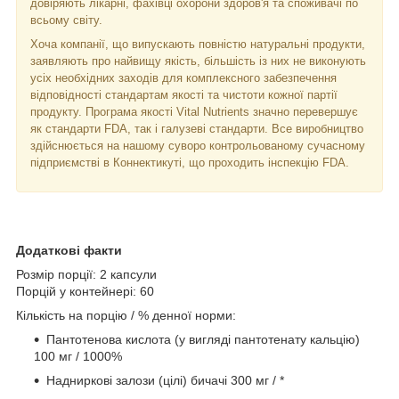
довіряють лікарні, фахівці охорони здоров'я та споживачі по
всьому світу.
Хоча компанії, що випускають повністю натуральні продукти,
заявляють про найвищу якість, більшість із них не виконують
усіх необхідних заходів для комплексного забезпечення
відповідності стандартам якості та чистоти кожної партії
продукту. Програма якості Vital Nutrients значно перевершує
як стандарти FDA, так і галузеві стандарти. Все виробництво
здійснюється на нашому суворо контрольованому сучасному
підприємстві в Коннектикуті, що проходить інспекцію FDA.
Додаткові факти
Розмір порції: 2 капсули
Порцій у контейнері: 60
Кількість на порцію / % денної норми:
Пантотенова кислота (у вигляді пантотенату кальцію)
100 мг / 1000%
Надниркові залози (цілі) бичачі 300 мг / *