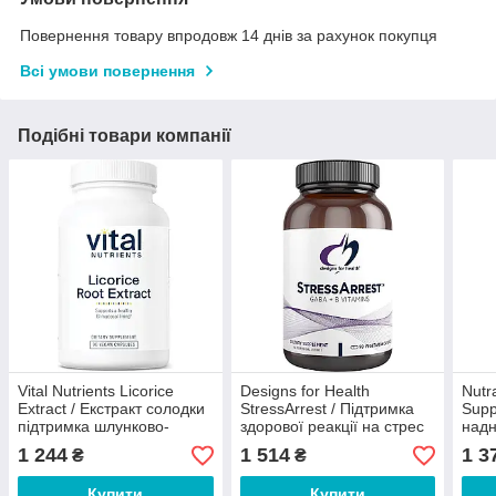
Повернення товару впродовж 14 днів за рахунок покупця
Всі умови повернення
Подібні товари компанії
Vital Nutrients Licorice
Designs for Health
Nutr
Extract / Екстракт солодки
StressArrest / Підтримка
Supp
підтримка шлунково-
здорової реакції на стрес
надн
кишкового тракту та
90 капсул
1 244
1 514
1 3
₴
₴
надниркових залоз 400 мг
90 капсул
Купити
Купити