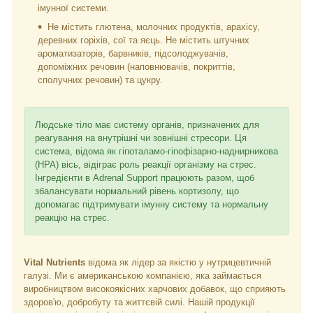
імунної системи.
Не містить глютена, молочних продуктів, арахісу,
деревних горіхів, сої та яєць. Не містить штучних
ароматизаторів, барвників, підсолоджувачів,
допоміжних речовин (наповнювачів, покриттів,
сполучних речовин) та цукру.
Людське тіло має систему органів, призначених для
реагування на внутрішні чи зовнішні стресори. Ця
система, відома як гіпоталамо-гіпофізарно-наднирникова
(HPA) вісь, відіграє роль реакції організму на стрес.
Інгредієнти в Adrenal Support працюють разом, щоб
збалансувати нормальний рівень кортизолу, що
допомагає підтримувати імунну систему та нормальну
реакцію на стрес.
Vital Nutrients
відома як лідер за якістю у нутрицевтичній
галузі. Ми є американською компанією, яка займається
виробництвом високоякісних харчових добавок, що сприяють
здоров'ю, добробуту та життєвій силі. Нашій продукції