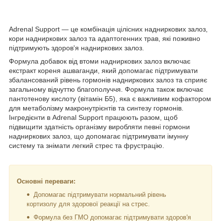
Adrenal Support — це комбінація цілісних надниркових залоз,
кори надниркових залоз та адаптогенних трав, які поживно
підтримують здоров'я надниркових залоз.
Формула добавок від втоми надниркових залоз включає
екстракт кореня ашваганди, який допомагає підтримувати
збалансований рівень гормонів надниркових залоз та сприяє
загальному відчуттю благополуччя. Формула також включає
пантотенову кислоту (вітамін Б5), яка є важливим кофактором
для метаболізму макронутрієнтів та синтезу гормонів.
Інгредієнти в Adrenal Support працюють разом, щоб
підвищити здатність організму виробляти певні гормони
надниркових залоз, що допомагає підтримувати імунну
систему та знімати легкий стрес та фрустрацію.
Основні переваги:
Допомагає підтримувати нормальний рівень
кортизолу для здорової реакції на стрес.
Формула без ГМО допомагає підтримувати здоров'я