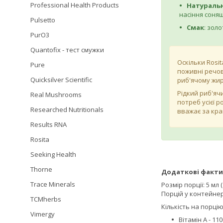
Professional Health Products
Натураль
насіння соняш
Pulsetto
Смак
: зол
PurO3
Quantofix - тест смужки
Оскільки Rosit
Pure
поживні речов
Quicksilver Scientific
риб'ячому жир
Рідкий риб'яч
Real Mushrooms
потреб усієї 
Researched Nutritionals
вважає за кр
Results RNA
Rosita
Seeking Health
Thorne
Додаткові факти
Trace Minerals
Розмір порції: 5 мл
Порцій у контейнері
TCMherbs
Кількість на порцію
Vimergy
Вітамін А - 11