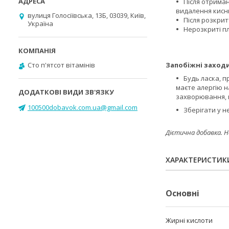
Після отрима
видалення кисню
вулиця Голосіївська, 13Б, 03039, Київ,
Після розкрит
Україна
Нерозкриті п
Cто п'ятсот вітамінів
Запобіжні заходи
Будь ласка, п
маєте алергію н
захворювання, 
100500dobavok.com.ua@gmail.com
Зберігати у н
Дієтична добавка. Н
ХАРАКТЕРИСТИК
Основні
Жирні кислоти