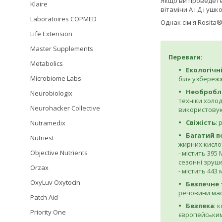
Якщо ви проведете 
Klaire
вітаміни A і Д і у
Laboratoires COPMED
Однак сім'я Rosita
Life Extension
Master Supplements
Переваги:
Metabolics
Екологічн
Microbiome Labs
біля узбережж
Необробл
Neurobiologix
техніки холод
Neurohacker Collective
використовую
Свіжість
:
Nutramedix
Багатий п
Nutriest
жирних кислот
Objective Nutrients
- містить 395
сезонні зруше
Orzax
- містить 443 
OxyLuv Oxytocin
Безпечне 
речовини мас
Patch Aid
Безпека
: 
Priority One
європейським