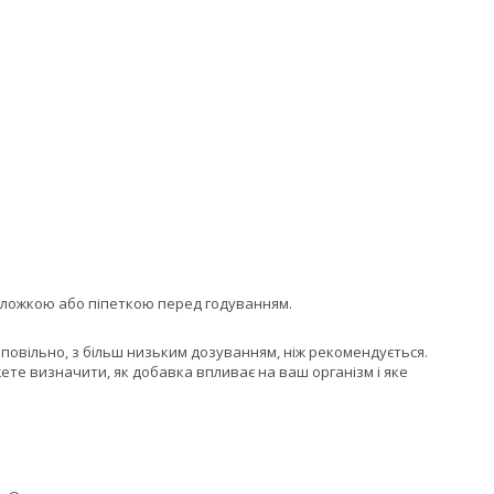
и ложкою або піпеткою перед годуванням.
повільно, з більш низьким дозуванням, ніж рекомендується.
ете визначити, як добавка впливає на ваш організм і яке