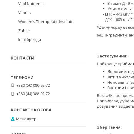
Вітамін Д - 9 м
Vital Nutrients
Усього омега-к
Vitanica
- ЕПК – 443 мг / *
- ДГК – 605 мг / *
Women's Therapeutic Institute
*Денну норму не вс
Zahler
Інші інгредієнти: 
Інші бренди
Застосування:
КОНТАКТИ
Найкраще приймати 
Дорослим: від
Діти та чутлив
Немовлята (з
+380 (50) 080-92-72
Вагітним і го
+380 (44) 388-92-72
Rosita® – це премі
Наприклад, дуже ма
дозування видаєть
Менеджер
Зберігання: