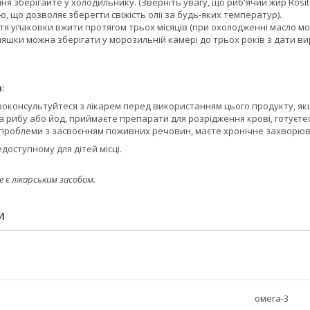
ння зберігайте у холодильнику. (Зверніть увагу, що риб'ячий жир Ro
, що дозволяє зберегти свіжість олії за будь-яких температур).
тя упаковки вжити протягом трьох місяців (при охолодженні масло мо
ляшки можна зберігати у морозильній камері до трьох років з дати в
:
роконсультуйтеся з лікарем перед використанням цього продукту, якщо
а рибу або йод, приймаєте препарати для розрідження крові, готуєте
проблеми з засвоєнням поживних речовин, маєте хронічне захворюва
едоступному для дітей місці.
е є лікарським засобом.
И
омега-3