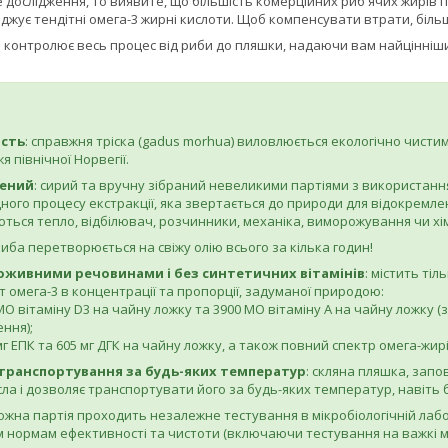
дослідження, то виявите, що більшість комерційних риб'ячих жирів п
шкоджує тендітні омега-3 жирні кислоти. Щоб компенсувати втрати, біл
® контролює весь процес від риби до пляшки, надаючи вам найцінніши
ість
: справжня тріска (gadus morhua) виловлюється екологічно чисти
я північної Норвегії.
ений
: сирий та вручну зібраний невеликими партіями з використання
ного процесу екстракції, яка звертається до природи для відокремлен
ться тепло, відбілювач, розчинники, механіка, виморожування чи хім
 риба перетворюється на свіжу олію всього за кілька годин!
оживними речовинами і без синтетичних вітамінів
: містить тіл
 омега-3 в концентрації та пропорції, задуманої природою:
 МО вітаміну D3 на чайну ложку та 3900 МО вітаміну А на чайну ложку
ння);
мг ЕПК та 605 мг ДГК на чайну ложку, а також повний спектр омега-жирів,
транспортування за будь-яких температур
: скляна пляшка, запо
ла і дозволяє транспортувати його за будь-яких температур, навіть
кожна партія проходить незалежне тестування в мікробіологічній лабо
 нормам ефективності та чистоти (включаючи тестування на важкі м