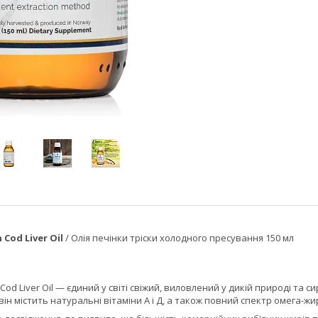
 Cod Liver Oil
/ Олія печінки тріски холодного пресування 150 мл
n Cod Liver Oil — єдиний у світі свіжий, виловлений у дикій природі т
він містить натуральні вітаміни A і Д, а також повний спектр омега-ж