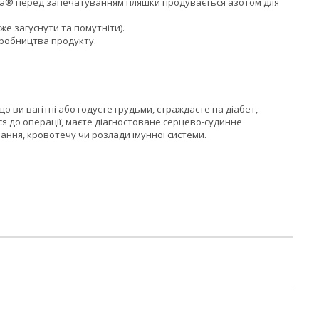
sita® перед запечатуванням пляшки продувається азотом для
же загуснути та помутніти).
иробництва продукту.
 ви вагітні або годуєте грудьми, страждаєте на діабет,
ся до операції, маєте діагностоване серцево-судинне
ння, кровотечу чи розлади імунної системи.