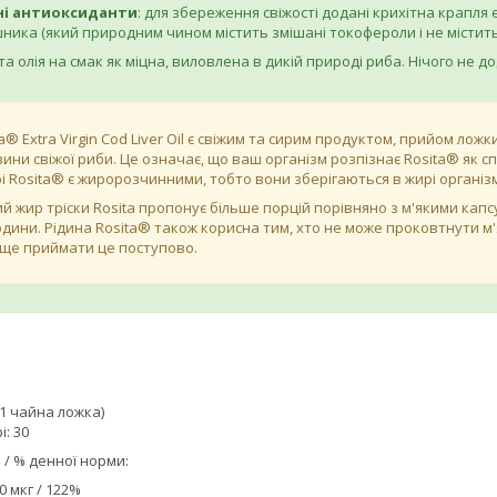
ні антиоксиданти
: для збереження свіжості додані крихітна крапля
ника (який природним чином містить змішані токофероли і не містить
ота олія на смак як міцна, виловлена ​​в дикій природі риба. Нічого не
a® Extra Virgin Cod Liver Oil є свіжим та сирим продуктом, прийом ло
ини свіжої риби. Це означає, що ваш організм розпізнає Rosita® як сп
і Rosita® є жиророзчинними, тобто вони зберігаються в жирі організ
ий жир тріски Rosita пропонує більше порцій порівняно з м'якими кап
родини. Рідина Rosita® також корисна тим, хто не може проковтнути м'
аще приймати це поступово.
 (1 чайна ложка)
: 30
 / % денної норми:
00 мкг / 122%