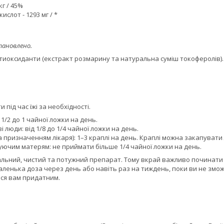
кг / 45%
ислот - 1293 мг / *
тановлено.
антиоксиданти (екстракт розмарину та натуральна суміш токоферолів).
під час їжі за необхідності.
 1/2 до 1 чайної ложки на день.
і люди: від 1/8 до 1/4 чайної ложки на день.
а призначенням лікаря): 1–3 краплі на день. Краплі можна закапуват
дуючим матерям: не приймати більше 1/4 чайної ложки на день.
альний, чистий та потужний препарат. Тому вкрай важливо починати 
ленька доза через день або навіть раз на тиждень, поки ви не змож
ся вам придатним.