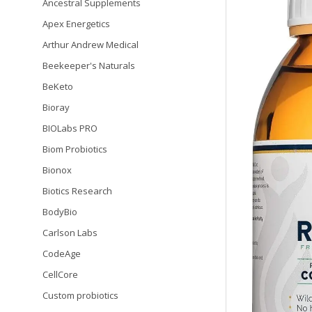
Ancestral Supplements
Apex Energetics
Arthur Andrew Medical
Beekeeper's Naturals
BeKeto
Bioray
BIOLabs PRO
Biom Probiotics
Bionox
Biotics Research
BodyBio
Carlson Labs
CodeAge
CellCore
Custom probiotics