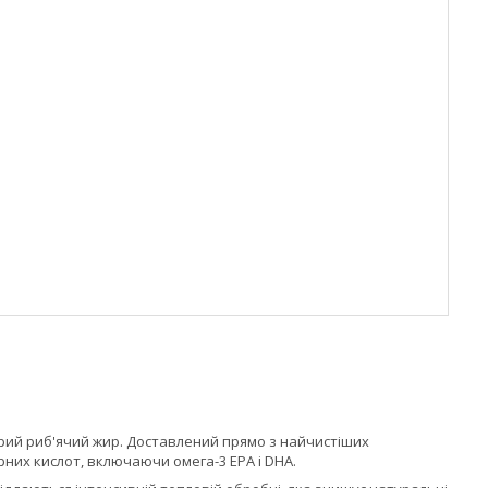
а сирий риб'ячий жир. Доставлений прямо з найчистіших
ирних кислот, включаючи омега-3 EPA і DHA.