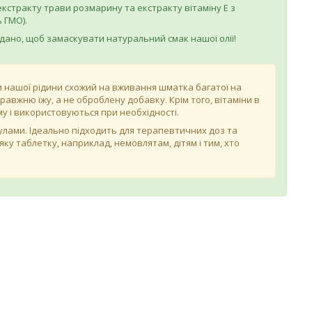
 екстракту трави розмарину та екстракту вітаміну Е з
 ГМО).
 додано, щоб замаскувати натуральний смак нашої олії!
жки нашої рідини схожий на вживання шматка багатої на
равжню їжу, а не оброблену добавку. Крім того, вітаміни в
му і використовуються при необхідності.
сулами. Ідеально підходить для терапевтичних доз та
яку таблетку, наприклад, немовлятам, дітям і тим, хто