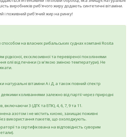
іддаються інтенсивній тепловій обробці, яка знищує натуральні
ьшість виробників риб'ячого жиру додають синтетичні вітаміни.
й і поживний риб'ячий жир на ринку!
м способом на власних рибальських суднах компанії Rosita
м рідкісної, ексклюзивної та перевіреної поколіннями
ня олії від печінки (з м'якою зміною температури). Не
ікати.
ьки натуральні вітаміни А і Д, а також повний спектр
 (з деякими коливаннями залежно від партії через природні
 включаючи 3 (ДГК та ЕПК), 4, 6, 7, 9 та 11.
внена азотом і не містить кисню, захищає поживні
 без використання пакетів, що охолоджують.
раторії та сертифікована на відповідність суворим
етали).