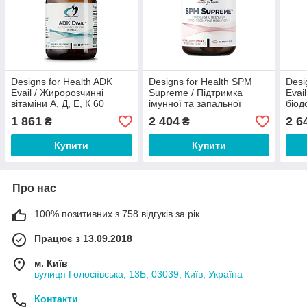
Designs for Health ADK
Designs for Health SPM
Desi
Evail / Жиророзчинні
Supreme / Підтримка
Evai
вітаміни А, Д, Е, К 60
імунної та запальної
біод
капсул
відповіді 60 капсул
капс
1 861
2 404
2 6
₴
₴
Купити
Купити
Про нас
100% позитивних з 758 відгуків за рік
Працює з 13.09.2018
м. Київ
вулиця Голосіївська, 13Б, 03039, Київ, Україна
Контакти