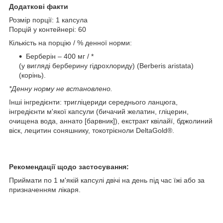
Додаткові факти
Розмір порції: 1 капсула
Порцій у контейнері: 60
Кількість на порцію / % денної норми:
Берберін – 400 мг / *
(у вигляді берберину гідрохлориду) (Berberis aristata)
(корінь).
*Денну норму не встановлено.
Інші інгредієнти: тригліцериди середнього ланцюга,
інгредієнти м'якої капсули (бичачий желатин, гліцерин,
очищена вода, аннато [барвник]), екстракт квілайї, бджолиний
віск, лецитин соняшнику, токотрієноли DeltaGold®.
Рекомендації щодо застосування:
Приймати по 1 м'якій капсулі двічі на день під час їжі або за
призначенням лікаря.