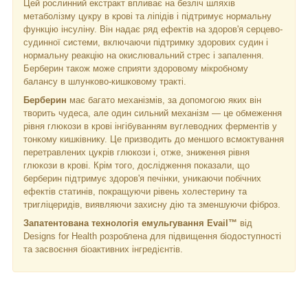
Цей рослинний екстракт впливає на безліч шляхів
метаболізму цукру в крові та ліпідів і підтримує нормальну
функцію інсуліну. Він надає ряд ефектів на здоров'я серцево-
судинної системи, включаючи підтримку здорових судин і
нормальну реакцію на окислювальний стрес і запалення.
Берберин також може сприяти здоровому мікробному
балансу в шлунково-кишковому тракті.
Берберин
має багато механізмів, за допомогою яких він
творить чудеса, але один сильний механізм — це обмеження
рівня глюкози в крові інгібуванням вуглеводних ферментів у
тонкому кишківнику. Це призводить до меншого всмоктування
перетравлених цукрів глюкози і, отже, зниження рівня
глюкози в крові. Крім того, дослідження показали, що
берберин підтримує здоров'я печінки, уникаючи побічних
ефектів статинів, покращуючи рівень холестерину та
тригліцеридів, виявляючи захисну дію та зменшуючи фіброз.
Запатентована технологія емульгування Evail™
від
Designs for Health розроблена для підвищення біодоступності
та засвоєння біоактивних інгредієнтів.