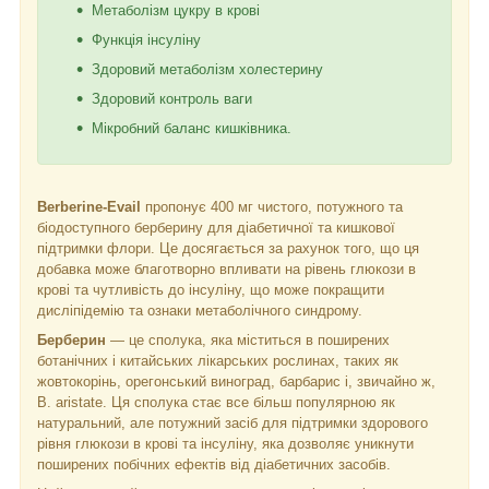
Метаболізм цукру в крові
Функція інсуліну
Здоровий метаболізм холестерину
Здоровий контроль ваги
Мікробний баланс кишківника.
Berberine-Evail
пропонує 400 мг чистого, потужного та
біодоступного берберину для діабетичної та кишкової
підтримки флори. Це досягається за рахунок того, що ця
добавка може благотворно впливати на рівень глюкози в
крові та чутливість до інсуліну, що може покращити
дисліпідемію та ознаки метаболічного синдрому.
Берберин
— це сполука, яка міститься в поширених
ботанічних і китайських лікарських рослинах, таких як
жовтокорінь, орегонський виноград, барбарис і, звичайно ж,
B. aristate. Ця сполука стає все більш популярною як
натуральний, але потужний засіб для підтримки здорового
рівня глюкози в крові та інсуліну, яка дозволяє уникнути
поширених побічних ефектів від діабетичних засобів.