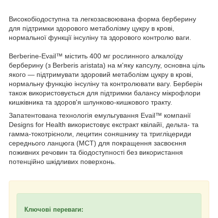
Високобіодоступна та легкозасвоювана форма берберину
для підтримки здорового метаболізму цукру в крові,
нормальної функції інсуліну та здорового контролю ваги.
Berberine-Evail™ містить 400 мг рослинного алкалоїду
берберину (з Berberis aristata) на м'яку капсулу, основна ціль
якого — підтримувати здоровий метаболізм цукру в крові,
нормальну функцію інсуліну та контролювати вагу. Берберін
також використовується для підтримки балансу мікрофлори
кишківника та здоров'я шлунково-кишкового тракту.
Запатентована технологія емульгування Evail™ компанії
Designs for Health використовує екстракт квілайї, дельта- та
гамма-токотрієноли, лецитин соняшнику та тригліцериди
середнього ланцюга (МСТ) для покращення засвоєння
поживних речовин та біодоступності без використання
потенційно шкідливих поверхонь.
Ключові переваги: