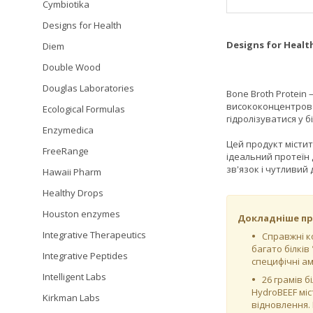
Cymbiotika
Designs for Health
Designs for Healt
Diem
Double Wood
Douglas Laboratories
Bone Broth Protein
висококонцентрова
Ecological Formulas
гідролізуватися у б
Enzymedica
Цей продукт містит
FreeRange
ідеальний протеїн 
зв'язок і чутливий
Hawaii Pharm
Healthy Drops
Houston enzymes
Докладніше пр
Integrative Therapeutics
Справжні к
багато білків
Integrative Peptides
специфічні ам
Intelligent Labs
26 грамів б
HydroBEEF мі
Kirkman Labs
відновлення. 