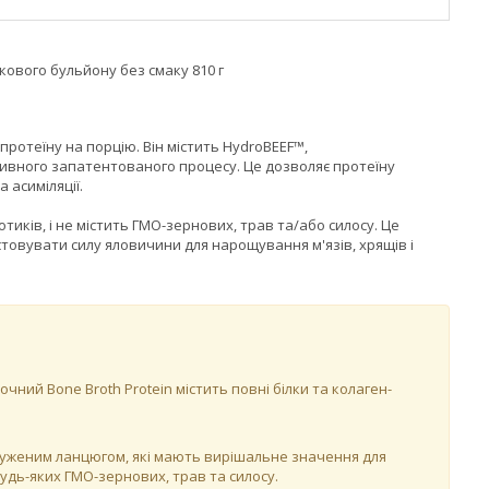
ткового бульйону без смаку 810 г
протеїну на порцію. Він містить HydroBEEF™,
ивного запатентованого процесу. Це дозволяє протеїну
 асиміляції.
тиків, і не містить ГМО-зернових, трав та/або силосу. Це
товувати силу яловичини для нарощування м'язів, хрящів і
чний Bone Broth Protein містить повні білки та колаген-
алуженим ланцюгом, які мають вирішальне значення для
удь-яких ГМО-зернових, трав та силосу.