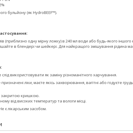
 2%
вого бульйону (як HydroBEEF™).
астосування:
ів (приблизно одну мірну ложку) в 240 мл води або будь-якого іншого
ішайте в блендері чи шейкері. Для найкращого змішування рідина ма
:
 слід використовувати як заміну різноманітного харчування.
призначені ліки, маєте якісь захворювання, вагітні або годуєте гр
но закритою кришкою.
ному від високих температур та вологи місці.
Не є лікарським засобом.
И