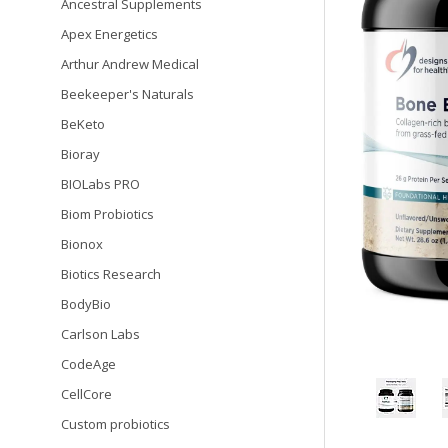
Ancestral Supplements
Apex Energetics
Arthur Andrew Medical
Beekeeper's Naturals
BeKeto
Bioray
BIOLabs PRO
Biom Probiotics
Bionox
Biotics Research
BodyBio
Carlson Labs
CodeAge
CellCore
Custom probiotics