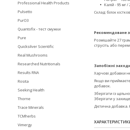
Professional Health Products
Калій - 95 мг /
Pulsetto
Склад: білок кістко
PurO3
Quantofix - тест смужки
Рекомендоване з
Pure
Розмішайте 27 грам
струсіть або перем
Quicksilver Scientific
Real Mushrooms
Researched Nutritionals
Запобіжні заходи
Results RNA
Харчові добавки не
Якщо ви приймаєте 
Rosita
добавок.
Seeking Health
Зберігати із щіль
Thorne
Зберігати у захище
Дієтична добавка. 
Trace Minerals
TCMherbs
ХАРАКТЕРИСТИК
Vimergy