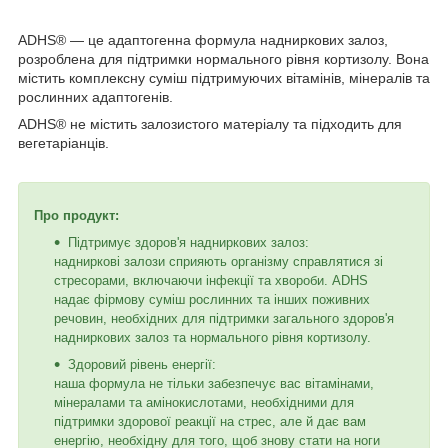
ADHS® — це адаптогенна формула надниркових залоз,
розроблена для підтримки нормального рівня кортизолу. Вона
містить комплексну суміш підтримуючих вітамінів, мінералів та
рослинних адаптогенів.
ADHS® не містить залозистого матеріалу та підходить для
вегетаріанців.
Про продукт:
Підтримує здоров'я надниркових залоз:
надниркові залози сприяють організму справлятися зі
стресорами, включаючи інфекції та хвороби. ADHS
надає фірмову суміш рослинних та інших поживних
речовин, необхідних для підтримки загального здоров'я
надниркових залоз та нормального рівня кортизолу.
Здоровий рівень енергії:
наша формула не тільки забезпечує вас вітамінами,
мінералами та амінокислотами, необхідними для
підтримки здорової реакції на стрес, але й дає вам
енергію, необхідну для того, щоб знову стати на ноги