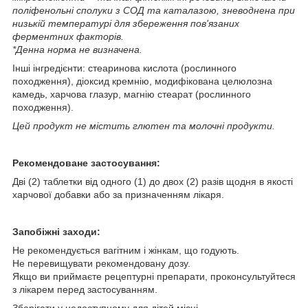
поліфенольні сполуки з СОД та каталазою, зневоднена при
низькій температурі для збереження пов'язаних
ферментних факторів.
*Денна норма не визначена.
Інші інгредієнти: стеаринова кислота (рослинного
походження), діоксид кремнію, модифікована целюлозна
камедь, харчова глазур, магнію стеарат (рослинного
походження).
Цей продукт не містить глютен та молочні продукти.
Рекомендоване застосування:
Дві (2) таблетки від одного (1) до двох (2) разів щодня в якості
харчової добавки або за призначенням лікаря.
Запобіжні заходи:
Не рекомендується вагітним і жінкам, що годують.
Не перевищувати рекомендовану дозу.
Якщо ви приймаєте рецептурні препарати, проконсультуйтеся
з лікарем перед застосуванням.
Зберігати у недоступному для дітей місці.