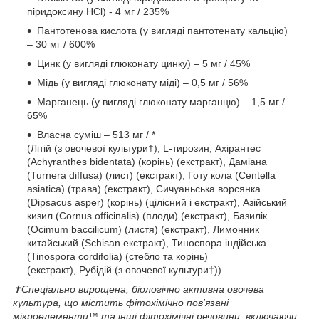
піридоксину HCl) - 4 мг / 235%
Пантотенова кислота (у вигляді пантотенату кальцію)
– 30 мг / 600%
Цинк (у вигляді глюконату цинку) – 5 мг / 45%
Мідь (у вигляді глюконату міді) – 0,5 мг / 56%
Марганець (у вигляді глюконату марганцю) – 1,5 мг /
65%
Власна суміш – 513 мг / *
(Літій (з овочевої культури†), L-тирозин, Ахірантес
(Achyranthes bidentata) (корінь) (екстракт), Даміана
(Turnera diffusa) (лист) (екстракт), Готу кола (Centella
asiatica) (трава) (екстракт), Сичуаньська ворсянка
(Dipsacus asper) (корінь) (цілісний і екстракт), Азійський
кизил (Cornus officinalis) (плоди) (екстракт), Базилік
(Ocimum baccilicum) (листя) (екстракт), Лимонник
китайський (Schisan екстракт), Тиноспора індійська
(Tinospora cordifolia) (стебло та корінь)
(екстракт), Рубідій (з овочевої культури†)).
✝Спеціально вирощена, біологічно активна овочева
культура, що містить фітохімічно пов'язані
мікроелементи™ та інші фітохімічні речовини, включаючи