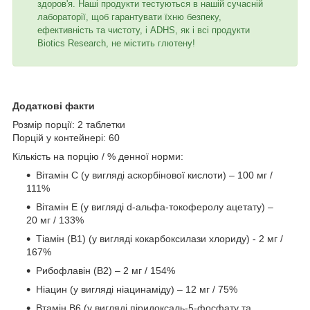
здоров'я. Наші продукти тестуються в нашій сучасній
лабораторії, щоб гарантувати їхню безпеку,
ефективність та чистоту, і ADHS, як і всі продукти
Biotics Research, не містить глютену!
Додаткові факти
Розмір порції: 2 таблетки
Порцій у контейнері: 60
Кількість на порцію / % денної норми:
Вітамін C (у вигляді аскорбінової кислоти) – 100 мг /
111%
Вітамін E (у вигляді d-альфа-токоферолу ацетату) –
20 мг / 133%
Тіамін (B1) (у вигляді кокарбоксилази хлориду) - 2 мг /
167%
Рибофлавін (B2) – 2 мг / 154%
Ніацин (у вигляді ніацинаміду) – 12 мг / 75%
Втамін B6 (у вигляді піридоксаль-5-фосфату та