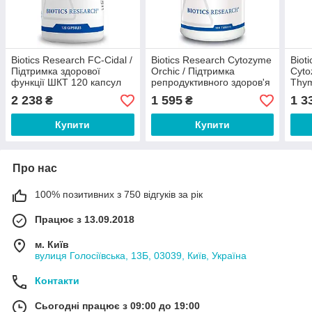
Biotics Research FC-Cidal /
Biotics Research Cytozyme
Biot
Підтримка здорової
Orchic / Підтримка
Cyto
функції ШКТ 120 капсул
репродуктивного здоров'я
Thym
чоловіків та жінок 100
здор
2 238
1 595
1 3
₴
₴
таблеток
зало
табл
Купити
Купити
Про нас
100% позитивних з 750 відгуків за рік
Працює з 13.09.2018
м. Київ
вулиця Голосіївська, 13Б, 03039, Київ, Україна
Контакти
Сьогодні працює з 09:00 до 19:00