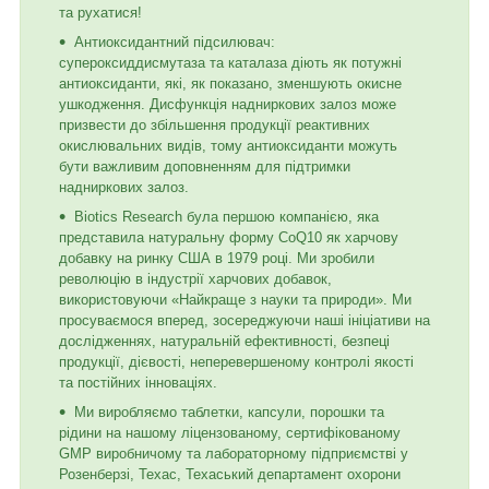
та рухатися!
Антиоксидантний підсилювач:
супероксиддисмутаза та каталаза діють як потужні
антиоксиданти, які, як показано, зменшують окисне
ушкодження. Дисфункція надниркових залоз може
призвести до збільшення продукції реактивних
окислювальних видів, тому антиоксиданти можуть
бути важливим доповненням для підтримки
надниркових залоз.
Biotics Research була першою компанією, яка
представила натуральну форму CoQ10 як харчову
добавку на ринку США в 1979 році. Ми зробили
революцію в індустрії харчових добавок,
використовуючи «Найкраще з науки та природи». Ми
просуваємося вперед, зосереджуючи наші ініціативи на
дослідженнях, натуральній ефективності, безпеці
продукції, дієвості, неперевершеному контролі якості
та постійних інноваціях.
Ми виробляємо таблетки, капсули, порошки та
рідини на нашому ліцензованому, сертифікованому
GMP виробничому та лабораторному підприємстві у
Розенберзі, Техас, Техаський департамент охорони