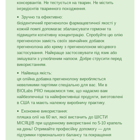
консервантів. Не тестується на тварин. Не містить
інгредієнтів тваринного походження.
Зручно та ефективно:
біоідентичний прегненолон фармацевтичної якості у
кожній помпі допомагає збалансувати гормони та
підвищити когнітивну концентрацію. Спробуйте цю олію
прегненолон замість своїх звичайних добавок
прегненолона або крему з прегненолоном місцевого
застосування. Найкраще застосовувати під язик або
змішувати з улюбленим напоєм. Добре струсити перед
використанням.
Найвища якість:
ця олійна добавка прегненолону виробляється
невеликими партіями спеціально для вас. Ми в
BIOLabs PRO пишаємося тим, що надаємо вам
найбезпечніші та найефективніші продукти, виготовлені
в США та мають належну виробничу практику.
Економне використання:
пляшка олії на 60 мл, якої вистачить до ШІСТИ
МІСЯЦІВ при щоденному використанні по 5-10 крапель
на день! Отримайте професійну допомогу — для
підтримки гормонального балансу та покращення