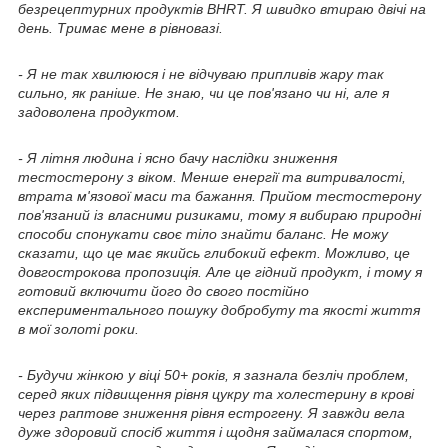
безрецептурних продуктів BHRT. Я швидко втираю двічі на
день. Тримає мене в рівновазі.
- Я не так хвилююся і не відчуваю припливів жару так
сильно, як раніше. Не знаю, чи це пов'язано чи ні, але я
задоволена продуктом.
- Я літня людина і ясно бачу наслідки зниження
тестостерону з віком. Менше енергії та витривалості,
втрата м'язової маси та бажання. Прийом тестостерону
пов'язаний із власними ризиками, тому я вибираю природні
способи спонукати своє тіло знайти баланс. Не можу
сказати, що це має якийсь глибокий ефект. Можливо, це
довгострокова пропозиція. Але це гідний продукт, і тому я
готовий включити його до свого постійно
експериментального пошуку добробуту та якості життя
в мої золоті роки.
- Будучи жінкою у віці 50+ років, я зазнала безліч проблем,
серед яких підвищення рівня цукру та холестерину в крові
через раптове зниження рівня естрогену. Я завжди вела
дуже здоровий спосіб життя і щодня займалася спортом,