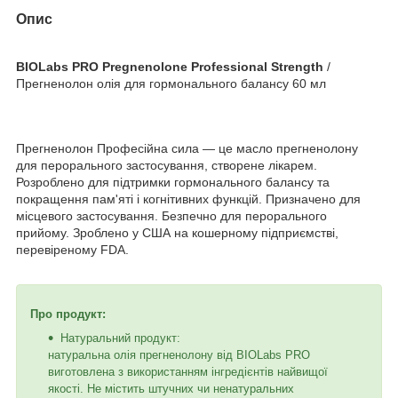
Опис
BIOLabs PRO Pregnenolone Professional Strength
/
Прегненолон олія для гормонального балансу 60 мл
Прегненолон Професійна сила — це масло прегненолону
для перорального застосування, створене лікарем.
Розроблено для підтримки гормонального балансу та
покращення пам'яті і когнітивних функцій. Призначено для
місцевого застосування. Безпечно для перорального
прийому. Зроблено у США на кошерному підприємстві,
перевіреному FDA.
Про продукт:
Натуральний продукт:
натуральна олія прегненолону від BIOLabs PRO
виготовлена ​​з використанням інгредієнтів найвищої
якості. Не містить штучних чи ненатуральних