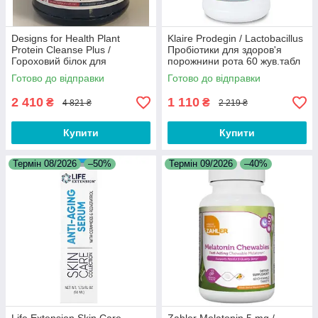
Designs for Health Plant
Klaire Prodegin / Lactobacillus
Protein Cleanse Plus /
Пробіотики для здоров'я
Гороховий білок для
порожнини рота 60 жув.табл
підтримки детоксикації 555 г
Термін 08/2026
Готово до відправки
Готово до відправки
08/2026
2 410
1 110
₴
₴
4 821 ₴
2 219 ₴
Купити
Купити
Термін 08/2026
–50%
Термін 09/2026
–40%