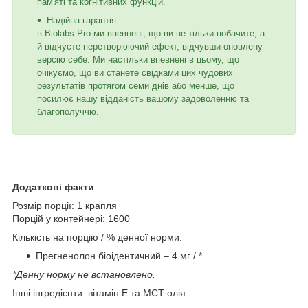
пам'яті та когнітивних функцій.
Надійна гарантія:
в Biolabs Pro ми впевнені, що ви не тільки побачите, а
й відчуєте перетворюючий ефект, відчувши оновлену
версію себе. Ми настільки впевнені в цьому, що
очікуємо, що ви станете свідками цих чудових
результатів протягом семи днів або менше, що
посилює нашу відданість вашому задоволенню та
благополуччю.
Додаткові факти
Розмір порції: 1 крапля
Порцій у контейнері: 1600
Кількість на порцію / % денної норми:
Прегненолон біоідентичний – 4 мг / *
*Денну норму не встановлено.
Інші інгредієнти: вітамін Е та МСТ олія.