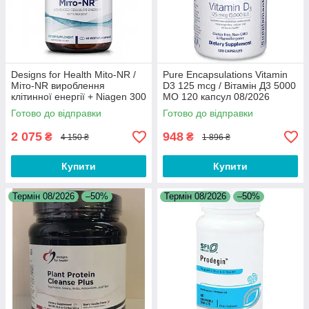
Designs for Health Mito-NR /
Pure Encapsulations Vitamin
Міто-NR вироблення
D3 125 mcg / Вітамін Д3 5000
клітинної енергії + Niagen 300
МО 120 капсул 08/2026
мг 60 капсул 08/2026
Готово до відправки
Готово до відправки
2 075
948
₴
₴
4 150 ₴
1 896 ₴
Купити
Купити
Термін 08/2026
–50%
Термін 08/2026
–50%