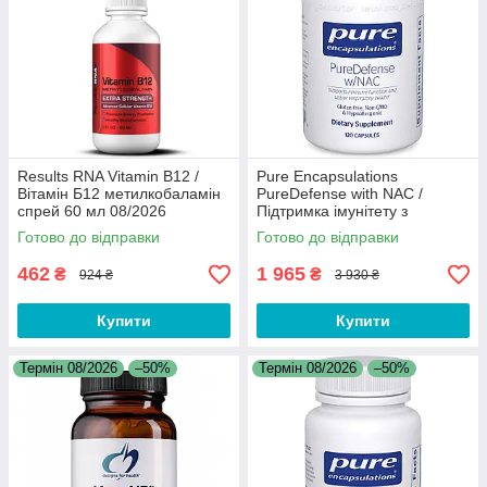
Results RNA Vitamin B12 /
Pure Encapsulations
Вітамін Б12 метилкобаламін
PureDefense with NAC /
спрей 60 мл 08/2026
Підтримка імунітету з
ацетилцистеїном 120 капсул
Готово до відправки
Готово до відправки
08/2026
462
1 965
₴
₴
924 ₴
3 930 ₴
Купити
Купити
Термін 08/2026
–50%
Термін 08/2026
–50%