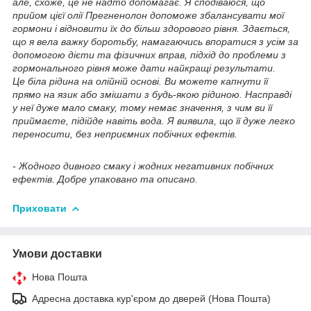
але, схоже, це не надто допомагає. Я сподіваюся, що
прийом цієї олії Прегненолон допоможе збалансувати мої
гормони і відновити їх до більш здорового рівня. Здається,
що я вела важку боротьбу, намагаючись впоратися з усім за
допомогою дієти та фізичних вправ, підхід до проблеми з
гормонального рівня може дати найкращі результати.
Це біла рідина на олійній основі. Ви можете капнути її
прямо на язик або змішати з будь-якою рідиною. Насправді
у неї дуже мало смаку, тому немає значення, з чим ви її
приймаєте, підійде навіть вода. Я виявила, що її дуже легко
переносити, без неприємних побічних ефектів.
- Жодного дивного смаку і жодних негативних побічних
ефектів. Добре упаковано та описано.
Приховати
Умови доставки
Нова Пошта
Адресна доставка кур'єром до дверей (Нова Пошта)