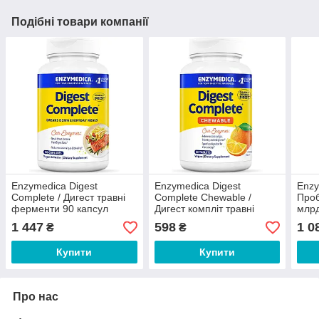
Подібні товари компанії
Enzymedica Digest
Enzymedica Digest
Enzy
Сomplete / Дигест травні
Complete Chewable /
Проб
ферменти 90 капсул
Дигест компліт травні
млрд
ферменти 30 жувальних
1 447
598
1 0
₴
₴
таблеток
Купити
Купити
Про нас