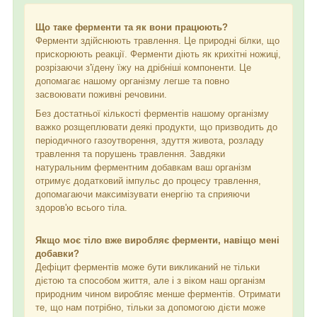
Що таке ферменти та як вони працюють?
Ферменти здійснюють травлення. Це природні білки, що
прискорюють реакції. Ферменти діють як крихітні ножиці,
розрізаючи з'їдену їжу на дрібніші компоненти. Це
допомагає нашому організму легше та повно
засвоювати поживні речовини.
Без достатньої кількості ферментів нашому організму
важко розщеплювати деякі продукти, що призводить до
періодичного газоутворення, здуття живота, розладу
травлення та порушень травлення. Завдяки
натуральним ферментним добавкам ваш організм
отримує додатковий імпульс до процесу травлення,
допомагаючи максимізувати енергію та сприяючи
здоров'ю всього тіла.
Якщо моє тіло вже виробляє ферменти, навіщо мені
добавки?
Дефіцит ферментів може бути викликаний не тільки
дієтою та способом життя, але і з віком наш організм
природним чином виробляє менше ферментів. Отримати
те, що нам потрібно, тільки за допомогою дієти може