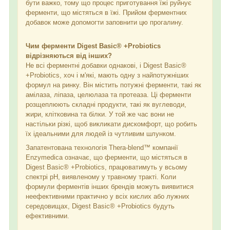
бути важко, тому що процес приготування їжі руйнує
ферменти, що містяться в їжі. Прийом ферментних
добавок може допомогти заповнити цю прогалину.
Чим ферменти Digest Basic® +Probiotics
відрізняються від інших?
Не всі ферментні добавки однакові, і Digest Basic®
+Probiotics, хоч і м'які, мають одну з найпотужніших
формул на ринку. Він містить потужні ферменти, такі як
амілаза, ліпаза, целюлаза та протеаза. Ці ферменти
розщеплюють складні продукти, такі як вуглеводи,
жири, клітковина та білки. У той же час вони не
настільки різкі, щоб викликати дискомфорт, що робить
їх ідеальними для людей із чутливим шлунком.
Запатентована технологія Thera-blend™ компанії
Enzymedica означає, що ферменти, що містяться в
Digest Basic® +Probiotics, працюватимуть у всьому
спектрі pH, виявленому у травному тракті. Коли
формули ферментів інших брендів можуть виявитися
неефективними практично у всіх кислих або лужних
середовищах, Digest Basic® +Probiotics будуть
ефективними.