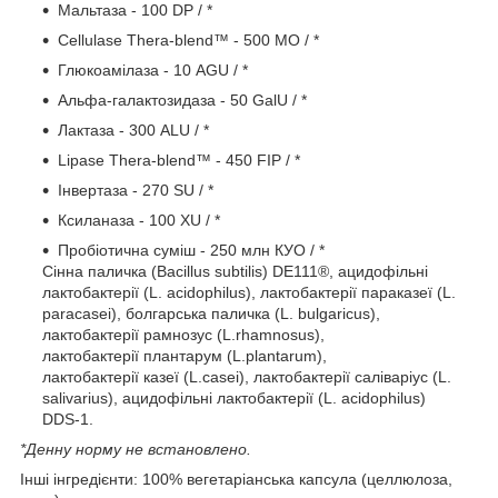
Мальтаза - 100 DP / *
Cellulase Thera-blend™ - 500 МО / *
Глюкоамілаза - 10 AGU / *
Альфа-галактозидаза - 50 GalU / *
Лактаза - 300 ALU / *
Lipase Thera-blend™ - 450 FIP / *
Інвертаза - 270 SU / *
Ксиланаза - 100 XU / *
Пробіотична суміш - 250 млн КУО / *
Сінна паличка (Bacillus subtilis) DE111®, ацидофільні
лактобактерії (L. acidophilus), лактобактерії параказеї (L.
paracasei), болгарська паличка (L. bulgaricus),
лактобактерії рамнозус (L.rhamnosus),
лактобактерії плантарум (L.plantarum),
лактобактерії казеї (L.casei), лактобактерії саліваріус (L.
salivarius), ацидофільні лактобактерії (L. acidophilus)
DDS-1.
*Денну норму не встановлено.
Інші інгредієнти: 100% вегетаріанська капсула (целлюлоза,