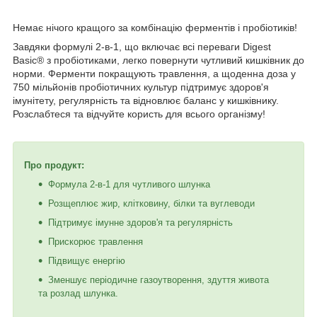
Немає нічого кращого за комбінацію ферментів і пробіотиків!
Завдяки формулі 2-в-1, що включає всі переваги Digest
Basic® з пробіотиками, легко повернути чутливий кишківник до
норми. Ферменти покращують травлення, а щоденна доза у
750 мільйонів пробіотичних культур підтримує здоров'я
імунітету, регулярність та відновлює баланс у кишківнику.
Розслабтеся та відчуйте користь для всього організму!
Про продукт:
Формула 2-в-1 для чутливого шлунка
Розщеплює жир, клітковину, білки та вуглеводи
Підтримує імунне здоров'я та регулярність
Прискорює травлення
Підвищує енергію
Зменшує періодичне газоутворення, здуття живота
та розлад шлунка.