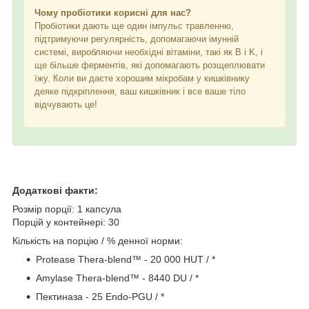
Чому пробіотики корисні для нас?
Пробіотики дають ще один імпульс травленню,
підтримуючи регулярність, допомагаючи імунній
системі, виробляючи необхідні вітаміни, такі як B і K, і
ще більше ферментів, які допомагають розщеплювати
їжу. Коли ви даєте хорошим мікробам у кишківнику
деяке підкріплення, ваш кишківник і все ваше тіло
відчувають це!
Додаткові факти:
Розмір порції: 1 капсула
Порцій у контейнері: 30
Кількість на порцію / % денної норми:
Protease Thera-blend™ - 20 000 HUT / *
Amylase Thera-blend™ - 8440 DU / *
Пектиназа - 25 Endo-PGU / *