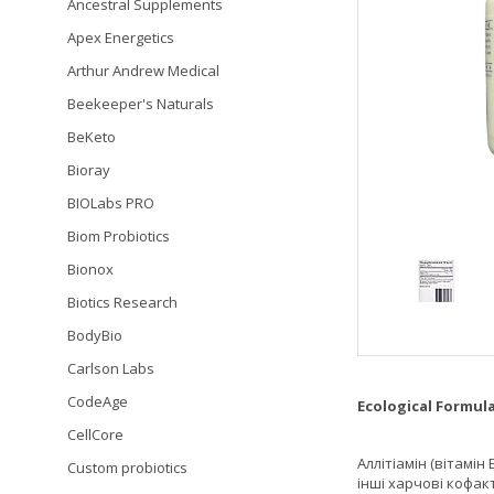
Ancestral Supplements
Apex Energetics
Arthur Andrew Medical
Beekeeper's Naturals
BeKeto
Bioray
BIOLabs PRO
Biom Probiotics
Bionox
Biotics Research
BodyBio
Carlson Labs
CodeAge
Ecological Formula
CellCore
Аллітіамін (вітамін
Custom probiotics
інші харчові кофак