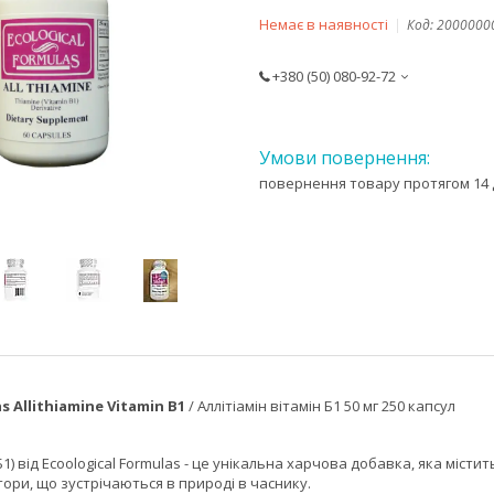
Немає в наявності
Код:
2000000
+380 (50) 080-92-72
повернення товару протягом 14 
s Allithiamine Vitamin B1
/ Аллітіамін вітамін Б1 50 мг 250 капсул
 Б1) від Ecoological Formulas - це унікальна харчова добавка, яка міс
тори, що зустрічаються в природі в часнику.