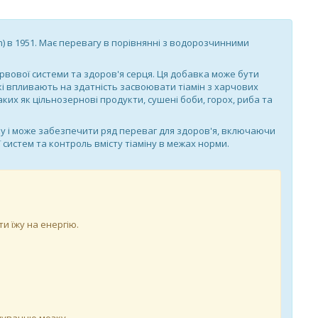
um) в 1951. Має перевагу в порівнянні з водорозчинними
ервової системи та здоров'я серця. Ця добавка може бути
 які впливають на здатність засвоювати тіамін з харчових
ких як цільнозернові продукти, сушені боби, горох, риба та
іку і може забезпечити ряд переваг для здоров'я, включаючи
систем та контроль вмісту тіаміну в межах норми.
и їжу на енергію.