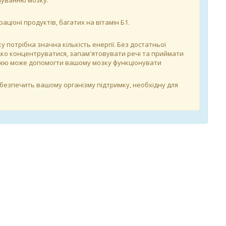
нуванню мозку.
аціоні продуктів, багатих на вітамін Б1.
у потрібна значна кількість енергії. Без достатньої
важко концентруватися, запам'ятовувати речі та приймати
ією може допомогти вашому мозку функціонувати
абезпечить вашому організму підтримку, необхідну для