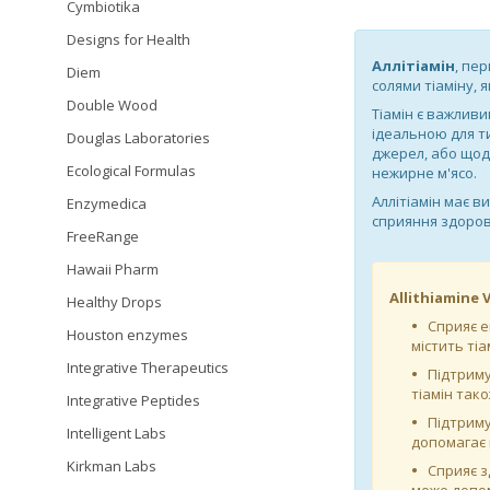
Cymbiotika
Designs for Health
Аллітіамін
, пе
Diem
солями тіаміну, 
Double Wood
Тіамін є важливи
ідеальною для ти
Douglas Laboratories
джерел, або щоде
Ecological Formulas
нежирне м'ясо.
Аллітіамін має 
Enzymedica
сприяння здоров
FreeRange
Hawaii Pharm
Allithiamine
Healthy Drops
Сприяє е
Houston enzymes
містить ті
Integrative Therapeutics
Підтриму
тіамін так
Integrative Peptides
Підтриму
Intelligent Labs
допомагає 
Kirkman Labs
Сприяє з