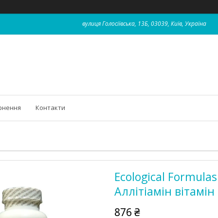
вулиця Голосіївська, 13Б, 03039, Київ, Україна
рнення
Контакти
Ecological Formulas
Аллітіамін вітамін
876 ₴