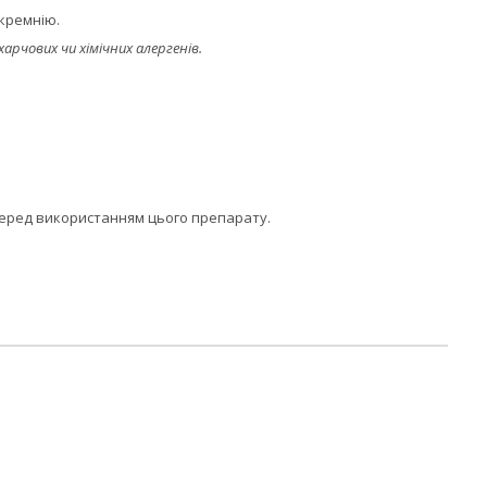
 кремнію.
харчових чи хімічних алергенів.
м перед використанням цього препарату.