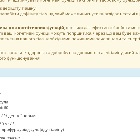
огти підтримувати когнітивні функції та сприяти здоровому функціо
є дефіциту тіаміну:
апобігти дефіциту тіаміну, який може виникнути внаслідок нестачі в р
ива для когнітивних функцій
, оскільки для ефективної роботи мозк
ргії ваші когнітивні функції можуть погіршитися, через що вам буде 
езпечення вашого тіла необхідними поживними речовинами та енерг
воє загальне здоров'я та добробут за допомогою аллітіаміну, який з
ого функціонування!
:
псула
: 60
 / % денної норми:
50 мг / *
гідрофурфурілдісульфіду тіаміну)
тановлена.