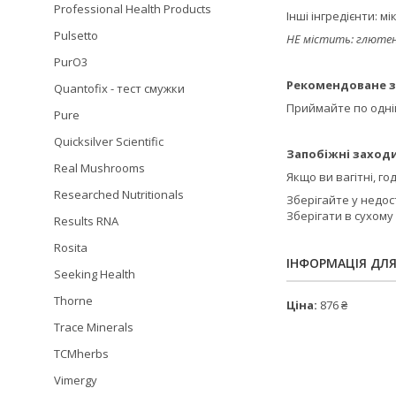
Professional Health Products
Інші інгредієнти: 
Pulsetto
НЕ містить: глютену,
PurO3
Рекомендоване з
Quantofix - тест смужки
Приймайте по одній
Pure
Quicksilver Scientific
Запобіжні заходи
Real Mushrooms
Якщо ви вагітні, г
Researched Nutritionals
Зберігайте у недост
Зберігати в сухому
Results RNA
Rosita
ІНФОРМАЦІЯ ДЛ
Seeking Health
Thorne
Ціна:
876 ₴
Trace Minerals
TCMherbs
Vimergy