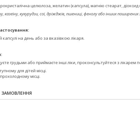
мікрокристалічна целюлоза, желатин (капсула), магнію стеарат, діоксид
 казеїну, кукурудзи, сої, дріжджів, пшениці, фенолу або інших поширених 
астосування:
 капсулі на день або за вказівкою лікаря.
:
одуєте грудьми або приймаєте інші ліки, проконсультуйтеся з лікаре
упному для дітей місці.
 прохолодному місці.
Я ЗАМОВЛЕННЯ