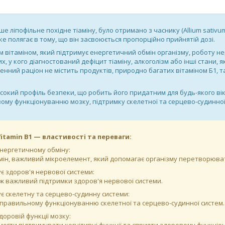
рше ліпофільне похідне тіаміну, було отримано з часнику (Allium sativ
яке полягає в тому, що він засвоюється пропорційно прийнятій дозі.
м вітаміном, який підтримує енергетичний обмін організму, роботу н
х, у кого діагностований дефіцит тіаміну, алкоголізм або інші стани,
нний раціон не містить продуктів, природно багатих вітаміном Б1, та
високий профіль безпеки, що робить його придатним для будь-якого в
ому функціонуванню мозку, підтримку скелетної та серцево-судинної 
 Vitamin B1 — властивості та переваги:
нергетичному обміну:
амін, важливий мікроелемент, який допомагає організму перетворюват
є здоров'я нервової системи:
ож важливий підтримки здоров'я нервової системи.
є скелетну та серцево-судинну системи:
правильному функціонуванню скелетної та серцево-судинної систем.
доровій функції мозку: