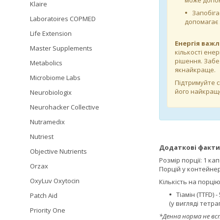
може допом
Klaire
Запобіга
Laboratoires COPMED
допомагає з
Life Extension
Енергія важл
Master Supplements
кількості ене
рішення. Заб
Metabolics
якнайкраще.
Microbiome Labs
Підтримуйте с
його найкращ
Neurobiologix
Neurohacker Collective
Nutramedix
Nutriest
Додаткові факти
Objective Nutrients
Розмір порції: 1 ка
Orzax
Порцій у контейнері
OxyLuv Oxytocin
Кількість на порцію
Тіамін (TTFD) - 
Patch Aid
(у вигляді тетра
Priority One
*Денна норма не вс