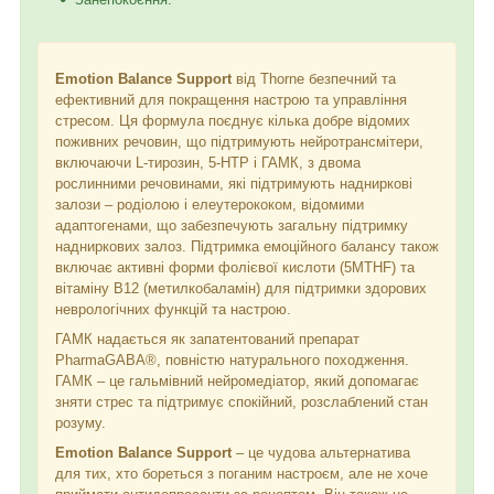
Emotion Balance Support
від Thorne безпечний та
ефективний для покращення настрою та управління
стресом. Ця формула поєднує кілька добре відомих
поживних речовин, що підтримують нейротрансмітери,
включаючи L-тирозин, 5-HTP і ГАМК, з двома
рослинними речовинами, які підтримують надниркові
залози – родіолою і елеутерококом, відомими
адаптогенами, що забезпечують загальну підтримку
надниркових залоз. Підтримка емоційного балансу також
включає активні форми фолієвої кислоти (5MTHF) та
вітаміну B12 (метилкобаламін) для підтримки здорових
неврологічних функцій та настрою.
ГАМК надається як запатентований препарат
PharmaGABA®, повністю натурального походження.
ГАМК – це гальмівний нейромедіатор, який допомагає
зняти стрес та підтримує спокійний, розслаблений стан
розуму.
Emotion Balance Support
– це чудова альтернатива
для тих, хто бореться з поганим настроєм, але не хоче