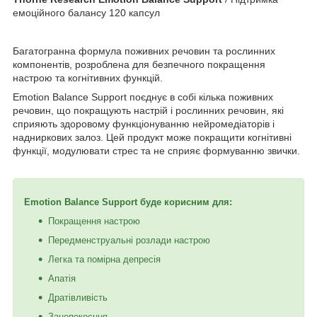
емоційного балансу 120 капсул
Багатогранна формула поживних речовин та рослинних
компонентів, розроблена для безпечного покращення
настрою та когнітивних функцій.
Emotion Balance Support поєднує в собі кілька поживних
речовин, що покращують настрій і рослинних речовин, які
сприяють здоровому функціонуванню нейромедіаторів і
надниркових залоз. Цей продукт може покращити когнітивні
функції, модулювати стрес та не сприяє формуванню звички.
Emotion Balance Support буде корисним для:
Покращення настрою
Передменструальні розлади настрою
Легка та помірна депресія
Апатія
Дратівливість
Занепокоєння.