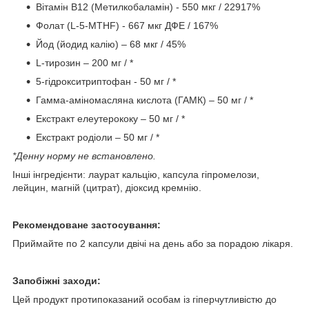
Вітамін B12 (Метилкобаламін) - 550 мкг / 22917%
Фолат (L-5-MTHF) - 667 мкг ДФЕ / 167%
Йод (йодид калію) – 68 мкг / 45%
L-тирозин – 200 мг / *
5-гідрокситриптофан - 50 мг / *
Гамма-аміномасляна кислота (ГАМК) – 50 мг / *
Екстракт елеутерококу – 50 мг / *
Екстракт родіоли – 50 мг / *
*Денну норму не встановлено.
Інші інгредієнти: лаурат кальцію, капсула гіпромелози,
лейцин, магній (цитрат), діоксид кремнію.
Рекомендоване застосування:
Приймайте по 2 капсули двічі на день або за порадою лікаря.
Запобіжні заходи:
Цей продукт протипоказаний особам із гіперчутливістю до