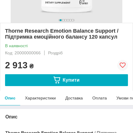
Thorne Research Emotion Balance Support /
Підтримка емоційного балансу 120 капсул
В наявності
Код: 20000000066
Роздріб
2 913
₴
Купити
Опис
Характеристики
Доставка
Оплата
Умови п
Опис
Thorne Research Emotion Balance Support
/ Підтримка