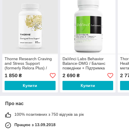
Thorne Research Craving
DaVinci Labs Behavior
Thor
and Stress Support
Balance-DMG / Баланс
Heal
(formerly Relora Plus) /
поведінки + Підтримка
мета
Підтримка при стресі 60
мозку та імунітету 120
і ку
1 850
2 690
2 7
₴
₴
капсул
капсул
Купити
Купити
Про нас
100% позитивних з 750 відгуків за рік
Працює з 13.09.2018