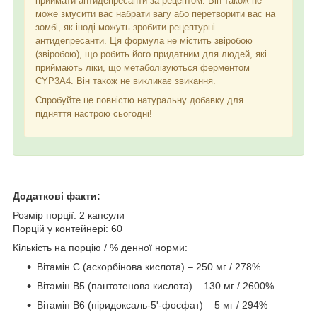
приймати антидепресанти за рецептом. Він також не
може змусити вас набрати вагу або перетворити вас на
зомбі, як іноді можуть зробити рецептурні
антидепресанти. Ця формула не містить звіробою
(звіробою), що робить його придатним для людей, які
приймають ліки, що метаболізуються ферментом
CYP3A4. Він також не викликає звикання.
Спробуйте це повністю натуральну добавку для
підняття настрою сьогодні!
Додаткові факти:
Розмір порції: 2 капсули
Порцій у контейнері: 60
Кількість на порцію / % денної норми:
Вітамін С (аскорбінова кислота) – 250 мг / 278%
Вітамін B5 (пантотенова кислота) – 130 мг / 2600%
Вітамін B6 (піридоксаль-5'-фосфат) – 5 мг / 294%