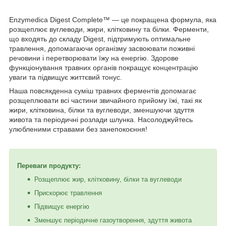
Enzymedica Digest Complete™ — це покращена формула, яка
розщеплює вуглеводи, жири, клітковину та білки. Ферменти,
що входять до складу Digest, підтримують оптимальне
травлення, допомагаючи організму засвоювати поживні
речовини і перетворювати їжу на енергію. Здорове
функціонування травних органів покращує концентрацію
уваги та підвищує життєвий тонус.
Наша повсякденна суміш травних ферментів допомагає
розщеплювати всі частини звичайного прийому їжі, такі як
жири, клітковина, білки та вуглеводи, зменшуючи здуття
живота та періодичні розлади шлунка. Насолоджуйтесь
улюбленими стравами без занепокоєння!
Переваги продукту:
Розщеплює жир, клітковину, білки та вуглеводи
Прискорює травлення
Підвищує енергію
Зменшує періодичне газоутворення, здуття живота