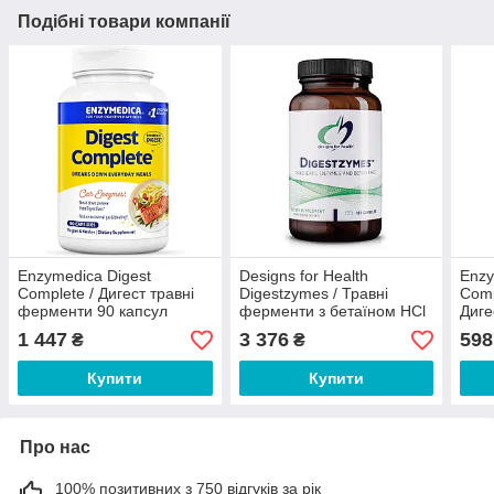
Подібні товари компанії
Enzymedica Digest
Designs for Health
Enzy
Сomplete / Дигест травні
Digestzymes / Травні
Comp
ферменти 90 капсул
ферменти з бетаїном HCl
Диге
180 капсул
ферм
1 447
3 376
598
₴
₴
табл
Купити
Купити
Про нас
100% позитивних з 750 відгуків за рік