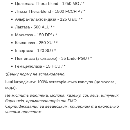
Целюлаза Thera-blend - 1250 МО / *
Ліпаза Thera-blend - 1500 FCCFIP / *
Альфа-галактозидаза - 125 GalU / *
Лактаза - 500 ALU / *
Мальтаза - 150 DPº / *
Ксиланаза - 250 XU / *
Інвертаза - 120 SU / *
Пектиназа (з фітазою) - 35 Endo-PGU / *
Геміцелюлаза - 15 HCU / *
*Денну норму не встановлено.
Інші інгредієнти: 100% вегетаріанська капсула (целюлоза,
вода).
Не містить глютена, молока, казеїну, сої, яєць, штучних
барвників, ароматизаторів та ГМО.
Сертифікований за веганським, кошерним та екологічно
чистим проектом.