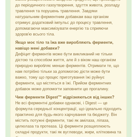
до періодичного газоутворення, здуття живота, розладу
травлення та порушень травлення. Завдяки
натуральним ферментним добавкам ваш організм
отримує додатковий імпульс до процесу травлення,
допомагаючи максимізувати енергію та сприяючи
здоров'ю всього тіла.
Якщо моє тіло та їжа вже виробляють ферменти,
навіщо мені добавки?
Дефіцит ферментів може бути викликаний не тільки
дієтою та способом життя, але й з віком наш організм
природно виробляє менше ферментів. Отримати те, що
нам потрібно тільки за допомогою дієти може бути
важко, тому що процес приготування їжі руйнує
ферменти, що містяться в їжі. Прийом ферментних
добавок може допомогти заповнити цю прогалину.
Чим ферменти Digest™ відрізняються від інших?
Не всі ферментні добавки однакові, і Digest — це
формула середньої концентрації, що ідеально підходить
практично для будь-якого харчування та бюджету. Він
містить потужні ферменти, такі як амілаза, ліпаза,
целюлаза та протеаза. Ці ферменти розщеплюють
складні продукти, такі як вуглеводи, жири, клітковина та