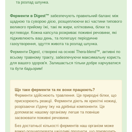
та розлад шлунка.
Ферменти в Digest™
забезпечують правильний баланс між
щадною та суворою дією, розщеплюючи всі частини типового
великого прийому їжі, такі як жири, клітковина, білки та
вуглеводи. Кожна капсула розкриває поживні речовини, які
підживлюють ваш день, та полегшує періодичне
газоутворення, здуття живота та розлад шлунка.
Ферменти Digest, створені на основі Thera-blend™, активні по
всьому травному тракту, забезпечуючи максимальну користь
для вашого здоров'я. Залишається тільки добре харчуватися
та бути бадьорим!
Що таке ферменти та як вони працюють?
Ферменти здійснюють травлення. Це природні білки, що
прискорюють реакції. Ферменти діють як крихітні ножиці,
розрізаючи з'їдену їжу на дрібніші компоненти. Це
допомагає нашому організму легше та повніше
засвоювати поживні речовини.
Без достатньої кількості ферментів наш організм може
важко розщеплювати шкідливі продукти, що призводить