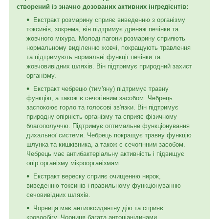
створений із значно дозованих активних інгредієнтів:
Екстракт розмарину сприяє виведенню з організму
токсинів, зокрема, він підтримує дренаж печінки та
жовчного міхура. Молоді пагони розмарину сприяють
нормальному виділенню жовчі, покращують травлення
та підтримують нормальні функції печінки та
жовчовивідних шляхів. Він підтримує природний захист
організму.
Екстракт чебрецю (тим'яну) підтримує травну
функцію, а також є сечогінним засобом. Чебрець
заспокоює горло та голосові зв'язки. Він підтримує
природну опірність організму та сприяє фізичному
благополуччю. Підтримує оптимальне функціонування
дихальної системи. Чебрець покращує травну функцію
шлунка та кишківника, а також є сечогінним засобом.
Чебрець має антибактеріальну активність і підвищує
опір організму мікроорганізмам.
Екстракт вереску сприяє очищенню нирок,
виведенню токсинів і правильному функціонуванню
сечовивідних шляхів.
Чорниця має антиоксидантну дію та сприяє
кровообігу. Чорниця багата антоціанідинами,