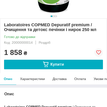
Laboratoires COPMED Dеpuratif premium /
Очищення та детокс печінки і нирок 250 мл
Готово до відправки
Код: 20000000014
Роздріб
1 858
₴
Купити
Опис
Характеристики
Доставка
Оплата
Умови п
Опис
Laboratoires COPMED Dеpuratif premium
/ Очищення та