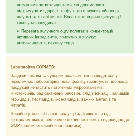
потужними антиоксидантами, які допомагають
підтримувати здоров'я та функцію слизових оболонок
шлунка та тонкої кишки. Вона також сприяє циркуляції
крові у мікросудинах.
Перевага яблучного оцту полягає в концентрації
активних інгредієнтів, присутніх в яблуку:
антиоксидантів, пектину тощо.
Laboratoires COPMED:
Завдяки частим та суворим аналізам, які проводяться у
незалежних лабораторіях, наші фахівці гарантують, що наша
продукція не містить патогенних мікроорганізмів,
мікотоксинів, радіоактивних речовин, слідів іонізації, залишків
гербіцидів, пестицидів, інсектицидів, важких металів та
нітратів.
Виробництво всієї нашої продукції здійснюється під
контролем якості, відповідно до чинних норм та відповідно до
GMP (належної виробничої практики).