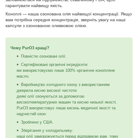
гарантувати найвищу якість.
Коноплі — наша озонована олія найвищої концентрації. Якщо
вам потрібна середня концентрація, зверніть увагу на наші
капсули з озонованою оливковою олією.
Чому PurO3 кращі?
Повністю озоновані олії.
Сертифіковані органічні інгредієнти:
ми використовуємо лише 100% органічне конопляне
масло.
Виробництво холодного озону з використанням
джерела кисню високої чистоти:
деякі олії озонуються за допомогою
високотемпературних машин та кисню низької якості.
PurO3 використовує лише кисень медичної якості та
надчистий озон.
Зроблено у США.
Зберігання у холодильнику:
наші олії заморожуються перед відправкою вам, тому