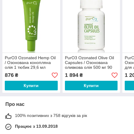
PurO3 Ozonated Hemp Oil
PurO3 Ozonated Olive Oil
PurO
/ Озонована конопляна
Capsules / Озонована
Озон
олія 1 тюбик 29,6 мл
оливкова олія 500 мг 90
для 
капсул
захв
876
1 894
1 2
₴
₴
Купити
Купити
Про нас
100% позитивних з 758 відгуків за рік
Працює з 13.09.2018