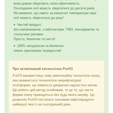
вони довше зберігають свою ефективність.
Охолоджені олії можуть зберігатися до десяти років.
Ми виявили, що навіть за кімнатної температури наші
олії можуть зберігатися до року!
Чистий продукт:
без наповнювачів, стабілізаторів, ГМО, консервантів та
сполучних речовин.
Просто, безпечно та чисто!
100% натуральне та безпечне:
ніяких прихованих інгредієнтів!
Про активований кисень/озон PurO3
PurO3 використовує нову революційну технологію озону,
яка називається технологією мікрофлюїдної
платформи, що живиться джерелом надчистого кисню.
Що робить цей метод особливим, то це те, що чиста
форма озону проводиться без будь-якого нагріву. Це
дозволяє PurO3 постачати озоновані нафтопродукти
найвищої якості на сьогоднішній день.