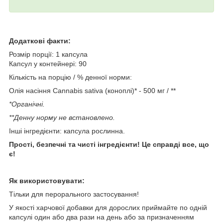
Додаткові факти:
Розмір порції: 1 капсула
Капсул у контейнері: 90
Кількість на порцію / % денної норми:
Олія насіння Cannabis sativa (коноплі)* - 500 мг / **
*Органічні.
**Денну норму не встановлено.
Інші інгредієнти: капсула рослинна.
Прості, безпечні та чисті інгредієнти! Це справді все, що
є!
Як використовувати:
Тільки для перорального застосування!
У якості харчової добавки для дорослих приймайте по одній
капсулі один або два рази на день або за призначенням