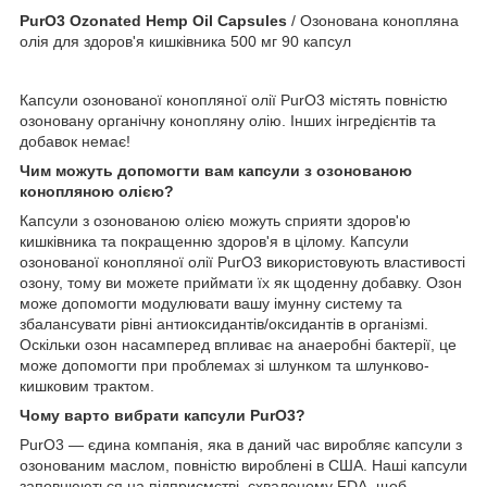
PurO3 Ozonated Hemp Oil Capsules
/ Озонована конопляна
олія для здоров'я кишківника 500 мг 90 капсул
Капсули озонованої конопляної олії PurO3 містять повністю
озоновану органічну конопляну олію. Інших інгредієнтів та
добавок немає!
Чим можуть допомогти вам капсули з озонованою
конопляною олією?
Капсули з озонованою олією можуть сприяти здоров'ю
кишківника та покращенню здоров'я в цілому. Капсули
озонованої конопляної олії PurO3 використовують властивості
озону, тому ви можете приймати їх як щоденну добавку. Озон
може допомогти модулювати вашу імунну систему та
збалансувати рівні антиоксидантів/оксидантів в організмі.
Оскільки озон насамперед впливає на анаеробні бактерії, це
може допомогти при проблемах зі шлунком та шлунково-
кишковим трактом.
Чому варто вибрати капсули PurO3?
PurO3 — єдина компанія, яка в даний час виробляє капсули з
озонованим маслом, повністю вироблені в США. Наші капсули
заповнюються на підприємстві, схваленому FDA, щоб