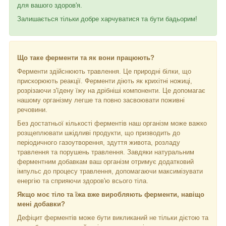
для вашого здоров'я.
Залишається тільки добре харчуватися та бути бадьорим!
Що таке ферменти та як вони працюють?
Ферменти здійснюють травлення. Це природні білки, що
прискорюють реакції. Ферменти діють як крихітні ножиці,
розрізаючи з'їдену їжу на дрібніші компоненти. Це допомагає
нашому організму легше та повно засвоювати поживні
речовини.
Без достатньої кількості ферментів наш організм може важко
розщеплювати шкідливі продукти, що призводить до
періодичного газоутворення, здуття живота, розладу
травлення та порушень травлення. Завдяки натуральним
ферментним добавкам ваш організм отримує додатковий
імпульс до процесу травлення, допомагаючи максимізувати
енергію та сприяючи здоров'ю всього тіла.
Якщо моє тіло та їжа вже виробляють ферменти, навіщо
мені добавки?
Дефіцит ферментів може бути викликаний не тільки дієтою та