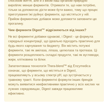
способом життя, але й з віком наш організм природно
виробляє менше ферментів. Отримати те, що нам потрібно,
тільки за допомогою дієти може бути важко, тому що процес
приготування їжі руйнує ферменти, що містяться у ній.
Прийом ферментних добавок може допомогти заповнити цю
прогалину.
Чим ферменти Digest™ відрізняються від інших?
Не всі ферментні добавки однакові, і Digest - це формула
середньої концентрації, що ідеально підходить практично для
будь-якого харчування та бюджету. Він містить потужні
ферменти, такі як амілаза, ліпаза, целюлаза та протеаза. Ці
ферменти розщеплюють складні продукти, такі як вуглеводи,
жири, клітковина та білки.
Запатентована технологія Thera-blend™ від Enzymedica
означає, що ферменти, що містяться в Digest,
працюватимуть у всьому спектрі pH, що зустрічається у
травному тракті. Коли ферментні формули інших брендів
можуть виявитися неефективними практично у всіх кислих чи
лужних середовищах, Digest завжди працюватиме
ефективно.