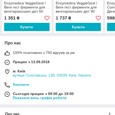
Enzymedica VeggieGest /
Enzymedica VeggieGest /
Enzy
Веги гест ферменти для
Веги гест ферменти для
Comp
вегетаріанських дієт 60
вегетаріанських дієт 90
Диге
капсул
капсул
ферм
1 351
1 737
598
₴
₴
табл
Купити
Купити
Про нас
100% позитивних з 750 відгуків за рік
Працює з 13.09.2018
м. Київ
вулиця Голосіївська, 13Б, 03039, Київ, Україна
Контакти
Сьогодні працює з 09:00 до 19:00
Показати весь графік роботи
Про нас