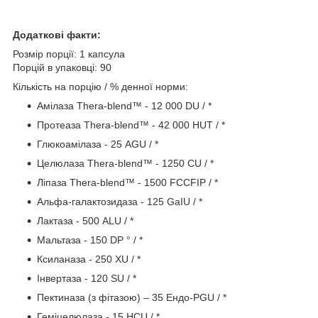
Додаткові факти:
Розмір порції: 1 капсула
Порцій в упаковці: 90
Кількість на порцію / % денної норми:
Амілаза Thera-blend™ - 12 000 DU / *
Протеаза Thera-blend™ - 42 000 HUT / *
Глюкоамілаза - 25 AGU / *
Целюлаза Thera-blend™ - 1250 CU / *
Ліпаза Thera-blend™ - 1500 FCCFIP / *
Альфа-галактозидаза - 125 GaIU / *
Лактаза - 500 ALU / *
Мальтаза - 150 DP ° / *
Ксиланаза - 250 XU / *
Інвертаза - 120 SU / *
Пектиназа (з фітазою) – 35 Ендо-PGU / *
Геміцелюлаза - 15 HCU / *