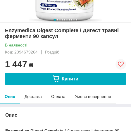
Enzymedica Digest Сomplete / Дигест травні
ферменти 90 капсул
В наявності
Код: 2094679264
Роздріб
1 447
₴
Купити
Опис
Доставка
Оплата
Умови повернення
Опис
Enzymedica Digest Сomplete
/ Дигест травні ферменти 90