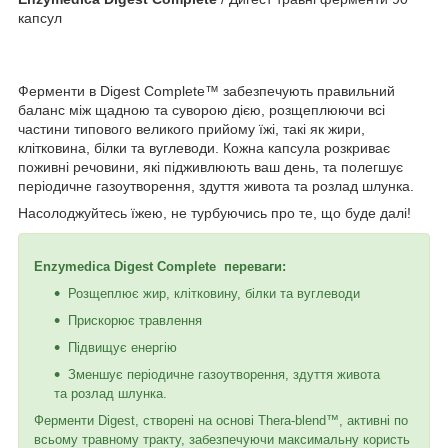
капсул
Ферменти в Digest Сomplete™ забезпечують правильний
баланс між щадною та суворою дією, розщеплюючи всі
частини типового великого прийому їжі, такі як жири,
клітковина, білки та вуглеводи. Кожна капсула розкриває
поживні речовини, які підживлюють ваш день, та полегшує
періодичне газоутворення, здуття живота та розлад шлунка.
Насолоджуйтесь їжею, не турбуючись про те, що буде далі!
Enzymedica Digest Сomplete переваги:
Розщеплює жир, клітковину, білки та вуглеводи
Прискорює травлення
Підвищує енергію
Зменшує періодичне газоутворення, здуття живота
та розлад шлунка.
Ферменти Digest, створені на основі Thera-blend™, активні по
всьому травному тракту, забезпечуючи максимальну користь