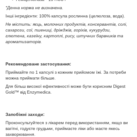
*Денна норма не визначена.
Інші інгредієнти: 100% капсула рослинна (целюлоза, вода).
Не містить: яєць, молочних продуктів, консервантів, солі,
сахарози, сої, пшениці, дріжджів, горіхів, кукурудзи,
глютена, казеїну, картоплі, рису, штучних барвників та
ароматизаторів.
Рекомендоване застосування:
Приймайте по 1 капсулі з кожним прийомом їжі. За потреби
можна приймати більше.
Для більш високої ефективності може бути корисним Digest
Gold™ від Enzymedica.
Запобіжні заходи:
Проконсультуйтеся з лікарем перед використанням, якщо ви
вагітні, годуєте грудьми, приймаєте ліки або маєте якесь
захворювання.