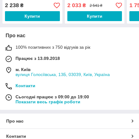
токсинів 120 капсул
підтримки детоксикації 60
зало
2 238
2 033
1 7
₴
₴
2 541 ₴
капсул Термін 30/11/2026
мл Т
Купити
Купити
Про нас
100% позитивних з 750 відгуків за рік
Працює з 13.09.2018
м. Київ
вулиця Голосіївська, 13Б, 03039, Київ, Україна
Контакти
Сьогодні працює з 09:00 до 19:00
Показати весь графік роботи
Про нас
Контакти