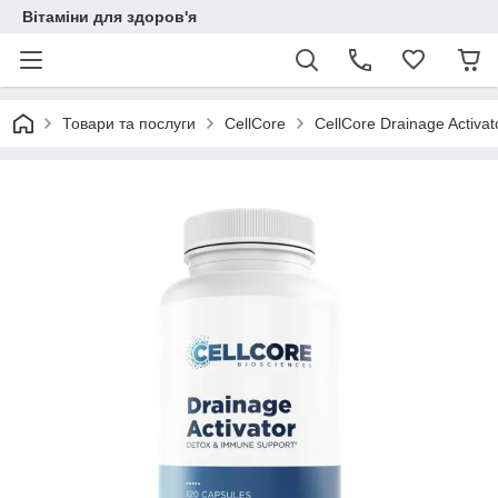
Вітаміни для здоров'я
Товари та послуги
CellCore
CellCore Drainage Activa