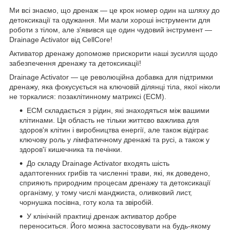
Ми всі знаємо, що дренаж — це крок номер один на шляху до
детоксикації та одужання. Ми мали хороші інструменти для
роботи з тілом, але з'явився ще один чудовий інструмент —
Drainage Activator від CellCore!
Активатор дренажу допоможе прискорити наші зусилля щодо
забезпечення дренажу та детоксикації!
Drainage Activator — це революційна добавка для підтримки
дренажу, яка фокусується на ключовій ділянці тіла, якої ніколи
не торкалися: позаклітинному матриксі (ECM).
ЕСМ складається з рідин, які знаходяться між вашими
клітинами. Ця область не тільки життєво важлива для
здоров'я клітин і виробництва енергії, але також відіграє
ключову роль у лімфатичному дренажі та русі, а також у
здоров'ї кишечника та печінки.
До складу Drainage Activator входять шість
адаптогенних грибів та численні трави, які, як доведено,
сприяють природним процесам дренажу та детоксикації
організму, у тому числі манджиста, оливковий лист,
чорнушка посівна, готу кола та звіробій.
У клінічній практиці дренаж активатор добре
переноситься. Його можна застосовувати на будь-якому