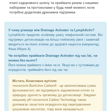
етапі оздоровчого шляху та приймати разом з нашими
наборами та протоколами у будь-який момент, коли
потрібна додаткова дренажна підтримка.
У чому різниця між Drainage Activator та LymphActiv?
LymphActiv приділяє особливу увагу лімфатичній системі. Він
підтримує детоксикацію на більш глибокому рівні і зазвичай
вводиться на пізніх етапах до здоров'я пацієнта (наприклад,
Фаза 4/Крок 4).
Чи потрібно приймати Drainage Activator під час їжі, чи
можна без нього?
Його можна приймати з їжею чи ні. Якщо ви є чутливими до
інгредієнтів, приймайте його під час їжі.
Містить біоактивне вугілля:
технологія BioActive Carbon® - це запатентована суміш
фульвокислот, які підтримують відновлення клітин та
природну здатність організму до детоксикації. Завдяки
низькому pH технологія Carbon Technology також
допомагає захистити інгредієнти від перетравлення
шлунковою кислотою, тому вони залишаються