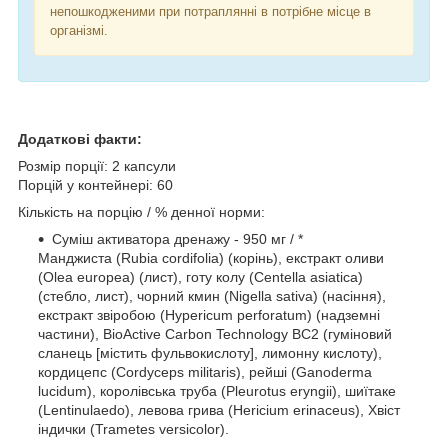
непошкодженими при потраплянні в потрібне місце в
організмі.
Додаткові факти:
Розмір порції: 2 капсули
Порцій у контейнері: 60
Кількість на порцію / % денної норми:
Суміш активатора дренажу - 950 мг / *
Манджиста (Rubia cordifolia) (корінь), екстракт оливи
(Olea europea) (лист), готу колу (Centella asiatica)
(стебло, лист), чорний кмин (Nigella sativa) (насіння),
екстракт звіробою (Hypericum perforatum) (надземні
частини), BioActive Carbon Technology BC2 (гуміновий
сланець [містить фульвокислоту], лимонну кислоту),
кордицепс (Cordyceps militaris), рейші (Ganoderma
lucidum), королівська труба (Pleurotus eryngii), шиїтаке
(Lentinulaedo), левова грива (Hericium erinaceus), Хвіст
індички (Trametes versicolor).