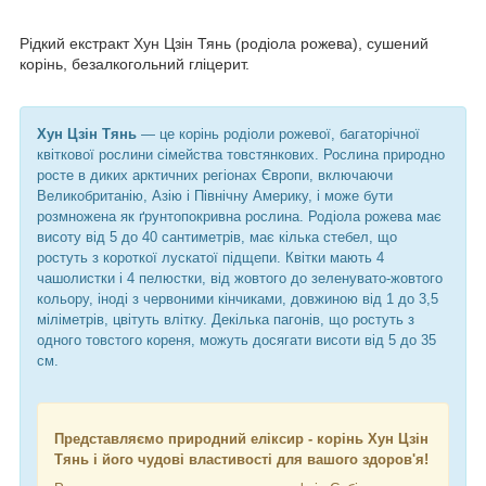
Рідкий екстракт Хун Цзін Тянь (родіола рожева), сушений
корінь, безалкогольний гліцерит.
Хун Цзін Тянь
— це корінь родіоли рожевої, багаторічної
квіткової рослини сімейства товстянкових. Рослина природно
росте в диких арктичних регіонах Європи, включаючи
Великобританію, Азію і Північну Америку, і може бути
розмножена як ґрунтопокривна рослина. Родіола рожева має
висоту від 5 до 40 сантиметрів, має кілька стебел, що
ростуть з короткої лускатої підщепи. Квітки мають 4
чашолистки і 4 пелюстки, від жовтого до зеленувато-жовтого
кольору, іноді з червоними кінчиками, довжиною від 1 до 3,5
міліметрів, цвітуть влітку. Декілька пагонів, що ростуть з
одного товстого кореня, можуть досягати висоти від 5 до 35
см.
Представляємо природний еліксир - корінь Хун Цзін
Тянь і його чудові властивості для вашого здоров'я!