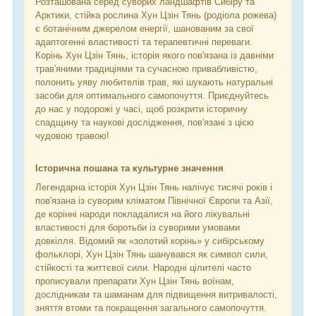
Розташована серед суворих ландшафтів Сибіру та
Арктики, стійка рослина Хун Цзін Тянь (родіола рожева)
є ботанічним джерелом енергії, шанованим за свої
адаптогенні властивості та терапевтичні переваги.
Корінь Хун Цзін Тянь, історія якого пов'язана із давніми
трав'яними традиціями та сучасною привабливістю,
полонить уяву любителів трав, які шукають натуральні
засоби для оптимального самопочуття. Приєднуйтесь
до нас у подорожі у часі, щоб розкрити історичну
спадщину та наукові дослідження, пов'язані з цією
чудовою травою!
Історична пошана та культурне значення
Легендарна історія Хун Цзін Тянь налічує тисячі років і
пов'язана із суворим кліматом Північної Європи та Азії,
де корінні народи покладалися на його лікувальні
властивості для боротьби із суворими умовами
довкілля. Відомий як «золотий корінь» у сибірському
фольклорі, Хун Цзін Тянь шанувався як символ сили,
стійкості та життєвої сили. Народні цілителі часто
прописували препарати Хун Цзін Тянь воїнам,
дослідникам та шаманам для підвищення витривалості,
зняття втоми та покращення загального самопочуття.