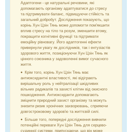
Адаптогени - це натуральні речовини, які
допомагають організму адаптуватися до стресу
та підтримувати баланс, підвищуючи стійкість та
загальний добробут. Дослідження показують, що
корінь Хун Цзін Тянь може допомогти пом'якшити
вплив стресу на тіло та розум, зменшити втому,
покращити когнітивні функції та підтримати
емоційну рівновагу. Його адаптогенні ефекти
привернули увагу як дослідників, так і ентузіастів
здорового життя, позиціонуючи Хун Цзін Тянь як
цінного союзника у задоволенні вимог сучасного
життя.
Крім того, корінь Хун Цзін Тянь має
антиоксидантні властивості, які відіграють
вирішальну роль у нейтралізації шкідливих
вільних радикалів та захисті клітин від окисного
пошкодження. Антиоксиданти допомагають
зміцнити природний захист організму та можуть
знизити ризик хронічних захворювань, сприяючи
довгостроковому здоров'ю та життєвій силі.
Більше того, попередні дослідження вивчили
потенційні переваги Хун Цзін Тянь для серцево-
судинної системи, припускаючи, що він може