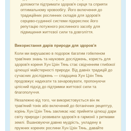
допомогти підтримати здоров'я серця та сприяти
оптимальному кровообігу. Його включення до
традиційних рослинних складів для здоров'я
серцево-судинної системи підкреслює його
репутацію потужного рослинного засобу для
підвищення життєвої сили та довголіття.
Використання дарів природи для здоров'я
Коли ми вирушаємо в подорож багатим гобеленом
трав'яних знань та наукових досліджень, користь для
здоров'я кореня Хун Цзін Тянь стає свідченням глибокої
цілющої майстерності природи. Від давніх традицій до
сучасних досліджень — спадщина Хун Цзін Тянь
продовжує надихати та зачаровувати, пропонуючи
цілісний підхід до підтримки життєвої сили та
благополуччя.
Незалежно від того, чи використовується він як
трав'яний тонік або включений до ботанічних рецептур,
корінь Хун Цзін Тянь закликає нас прийняти цілющі дари
світу природи і розвивати здоров'я в гармонії з ритмами
землі. Вшановуючи давню мудрість, укладену в
пружних коренях рослини Хун Цзін Тянь, давайте