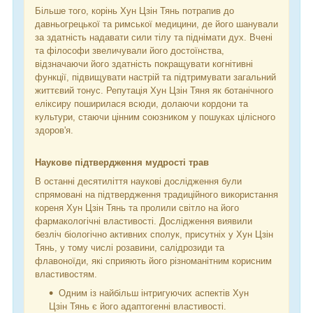
Більше того, корінь Хун Цзін Тянь потрапив до
давньогрецької та римської медицини, де його шанували
за здатність надавати сили тілу та піднімати дух. Вчені
та філософи звеличували його достоїнства,
відзначаючи його здатність покращувати когнітивні
функції, підвищувати настрій та підтримувати загальний
життєвий тонус. Репутація Хун Цзін Тяня як ботанічного
еліксиру поширилася всюди, долаючи кордони та
культури, стаючи цінним союзником у пошуках цілісного
здоров'я.
Наукове підтвердження мудрості трав
В останні десятиліття наукові дослідження були
спрямовані на підтвердження традиційного використання
кореня Хун Цзін Тянь та пролили світло на його
фармакологічні властивості. Дослідження виявили
безліч біологічно активних сполук, присутніх у Хун Цзін
Тянь, у тому числі розавини, салідрозиди та
флавоноїди, які сприяють його різноманітним корисним
властивостям.
Одним із найбільш інтригуючих аспектів Хун
Цзін Тянь є його адаптогенні властивості.