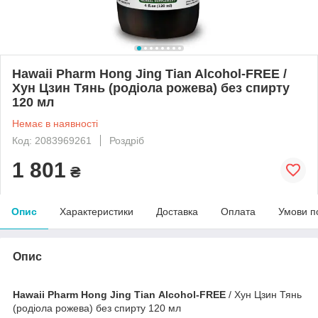
Hawaii Pharm Hong Jing Tian Alcohol-FREE /
Хун Цзин Тянь (родіола рожева) без спирту
120 мл
Немає в наявності
Код: 2083969261
Роздріб
1 801
₴
Опис
Характеристики
Доставка
Оплата
Умови п
Опис
Hawaii Pharm Hong Jing Tian Alcohol-FREE
/ Хун Цзин Тянь
(родіола рожева) без спирту 120 мл