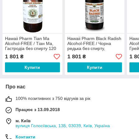
Hawaii Pharm Tian Ma
Hawaii Pharm Black Radish
Hawa
Alcohol-FREE / Тіан Ма,
Alcohol-FREE / Чорна
Alco
Гастродіа без спирту 120
редька без спирту,
Грей
мл
Підтримка роботи
спир
1 801
1 801
1 8
₴
₴
жовчного міхура 120 мл
Купити
Купити
Про нас
100% позитивних з 750 відгуків за рік
Працює з 13.09.2018
м. Київ
вулиця Голосіївська, 13Б, 03039, Київ, Україна
Контакти