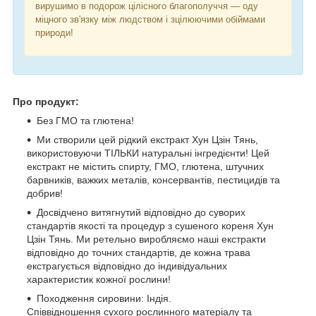
вирушимо в подорож цілісного благополуччя — оду
міцного зв'язку між людством і зцілюючими обіймами
природи!
Про продукт:
Без ГМО та глютена!
Ми створили цей рідкий екстракт Хун Цзін Тянь,
використовуючи ТІЛЬКИ натуральні інгредієнти! Цей
екстракт не містить спирту, ГМО, глютена, штучних
барвників, важких металів, консервантів, пестицидів та
добрив!
Досвідчено витягнутий відповідно до суворих
стандартів якості та процедур з сушеного кореня Хун
Цзін Тянь. Ми ретельно виробляємо наші екстракти
відповідно до точних стандартів, де кожна трава
екстрагується відповідно до індивідуальних
характеристик кожної рослини!
Походження сировини: Індія.
Співвідношення сухого рослинного матеріалу та