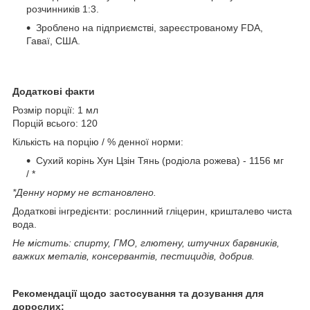
розчинників 1:3.
Зроблено на підприємстві, зареєстрованому FDA,
Гаваї, США.
Додаткові факти
Розмір порції: 1 мл
Порцій всього: 120
Кількість на порцію / % денної норми:
Сухий корінь Хун Цзін Тянь (родіола рожева) - 1156 мг
/ *
*Денну норму не встановлено.
Додаткові інгредієнти: рослинний гліцерин, кришталево чиста
вода.
Не містить: спирту, ГМО, глютену, штучних барвників,
важких металів, консервантів, пестицидів, добрив.
Рекомендації щодо застосування та дозування для
дорослих: