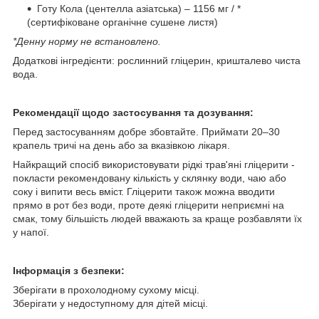
Готу Кола (центелла азіатська) – 1156 мг / *
(сертифіковане органічне сушене листя)
*Денну норму не встановлено.
Додаткові інгредієнти: рослинний гліцерин, кришталево чиста
вода.
Рекомендації щодо застосування та дозування:
Перед застосуванням добре збовтайте. Приймати 20–30
крапель тричі на день або за вказівкою лікаря.
Найкращий спосіб використовувати рідкі трав'яні гліцерити -
покласти рекомендовану кількість у склянку води, чаю або
соку і випити весь вміст. Гліцерити також можна вводити
прямо в рот без води, проте деякі гліцерити неприємні на
смак, тому більшість людей вважають за краще розбавляти їх
у напої.
Інформація з безпеки:
Зберігати в прохолодному сухому місці.
Зберігати у недоступному для дітей місці.