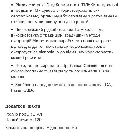
Рідкий екстракт Готу Коли містить ТІЛЬКИ натуральні
інгредієнти! Ми суворо використовуємо тільки
сертифіковану органічну або отриману з дотриманням
етичних норм сировину, що дико росте!
Високоякісний рідкий екстракт Готу Коли – ми
використовуємо традиційні традиційні методи
екстракції! Ми ретельно виробляємо наші екстракти
відповідно до точних стандартів, де кожна трава
екстрагується відповідно до відмінних характеристик
кожної рослини!
Походження сировини: Шрі-Ланка. Співвідношення
сухого рослинного матеріалу та розчинників 1:3 за
масою.
Зроблено на підприємстві, зареєстрованому FDA,
Гаваї, США.
Додаткові факти
Розмір порції: 1 мл
Порцій всього: 120
Кількість на порцію / % денної норми: