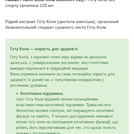
спирту органічна 120 мл
Рідкий екстракт Готу Коли (центела азіатська), органічний
безалкогольний гліцерит сушеного листя Готу Коли.
Готу Кола — користь для здоров'я:
Готу Кола, з наукової точки зору відома як центелла
азіатська, є універсальною рослиною, яка століттями
використовувалася в традиційній медицині.
Вона отримала визнання за свою потенційну користь для
здоров'я і в даний час є популярним інгредієнтом у
рослинних добавках.
Когнітивна підтримка:
лист Готу Коли відомий своїми потенційними
властивостями когнітивної підтримки. Трава містить
біологічно активні сполуки, які покращують когнітивні
функції та пам'ять. У кількох дослідженнях вивчався
вплив готу коли на поліпшення когнітивних функцій, що
робить його перспективним для тих, хто шукає ясність
розуму і зосередженість.