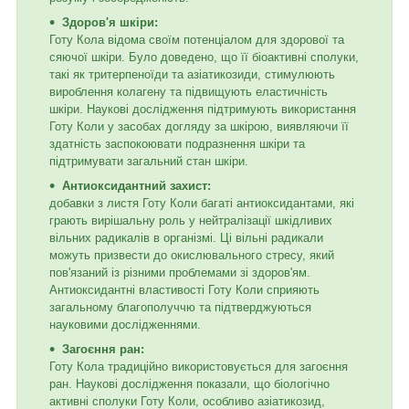
Здоров'я шкіри:
Готу Кола відома своїм потенціалом для здорової та
сяючої шкіри. Було доведено, що її біоактивні сполуки,
такі як тритерпеноїди та азіатикозиди, стимулюють
вироблення колагену та підвищують еластичність
шкіри. Наукові дослідження підтримують використання
Готу Коли у засобах догляду за шкірою, виявляючи її
здатність заспокоювати подразнення шкіри та
підтримувати загальний стан шкіри.
Антиоксидантний захист:
добавки з листя Готу Коли багаті антиоксидантами, які
грають вирішальну роль у нейтралізації шкідливих
вільних радикалів в організмі. Ці вільні радикали
можуть призвести до окислювального стресу, який
пов'язаний із різними проблемами зі здоров'ям.
Антиоксидантні властивості Готу Коли сприяють
загальному благополуччю та підтверджуються
науковими дослідженнями.
Загоєння ран:
Готу Кола традиційно використовується для загоєння
ран. Наукові дослідження показали, що біологічно
активні сполуки Готу Коли, особливо азіатикозид,