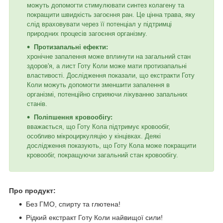
можуть допомогти стимулювати синтез колагену та
покращити швидкість загоєння ран. Це цінна трава, яку
слід враховувати через її потенціал у підтримці
природних процесів загоєння організму.
Протизапальні ефекти:
хронічне запалення може вплинути на загальний стан
здоров'я, а лист Готу Коли може мати протизапальні
властивості. Дослідження показали, що екстракти Готу
Коли можуть допомогти зменшити запалення в
організмі, потенційно сприяючи лікуванню запальних
станів.
Поліпшення кровообігу:
вважається, що Готу Кола підтримує кровообіг,
особливо мікроциркуляцію у кінцівках. Деякі
дослідження показують, що Готу Кола може покращити
кровообіг, покращуючи загальний стан кровообігу.
Про продукт:
Без ГМО, спирту та глютена!
Рідкий екстракт Готу Коли найвищої сили!