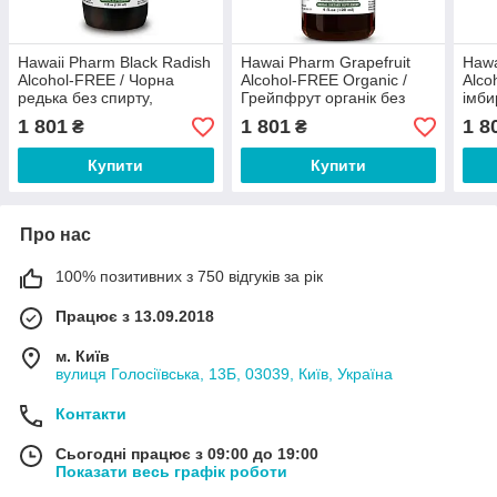
Hawaii Pharm Black Radish
Hawai Pharm Grapefruit
Hawa
Alcohol-FREE / Чорна
Alcohol-FREЕ Organic /
Alco
редька без спирту,
Грейпфрут органік без
імби
Підтримка роботи
спирту 120 мл
1 801
1 801
1 8
₴
₴
жовчного міхура 120 мл
Купити
Купити
Про нас
100% позитивних з 750 відгуків за рік
Працює з 13.09.2018
м. Київ
вулиця Голосіївська, 13Б, 03039, Київ, Україна
Контакти
Сьогодні працює з 09:00 до 19:00
Показати весь графік роботи