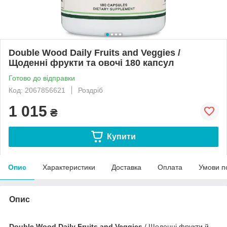
Double Wood Daily Fruits and Veggies /
Щоденні фрукти та овочі 180 капсул
Готово до відправки
Код: 2067856621
Роздріб
1 015
₴
Купити
Опис
Характеристики
Доставка
Оплата
Умови п
Опис
Double Wood Daily Fruits and Veggies
/ Щоденні фрукти й