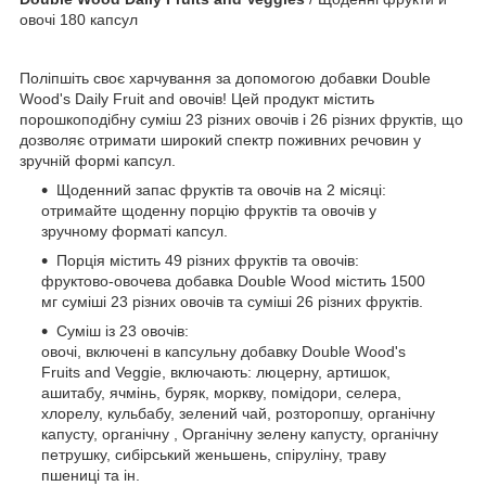
овочі 180 капсул
Поліпшіть своє харчування за допомогою добавки Double
Wood's Daily Fruit and овочів! Цей продукт містить
порошкоподібну суміш 23 різних овочів і 26 різних фруктів, що
дозволяє отримати широкий спектр поживних речовин у
зручній формі капсул.
Щоденний запас фруктів та овочів на 2 місяці:
отримайте щоденну порцію фруктів та овочів у
зручному форматі капсул.
Порція містить 49 різних фруктів та овочів:
фруктово-овочева добавка Double Wood містить 1500
мг суміші 23 різних овочів та суміші 26 різних фруктів.
Суміш із 23 овочів:
овочі, включені в капсульну добавку Double Wood's
Fruits and Veggie, включають: люцерну, артишок,
ашитабу, ячмінь, буряк, моркву, помідори, селера,
хлорелу, кульбабу, зелений чай, розторопшу, органічну
капусту, органічну , Органічну зелену капусту, органічну
петрушку, сибірський женьшень, спіруліну, траву
пшениці та ін.