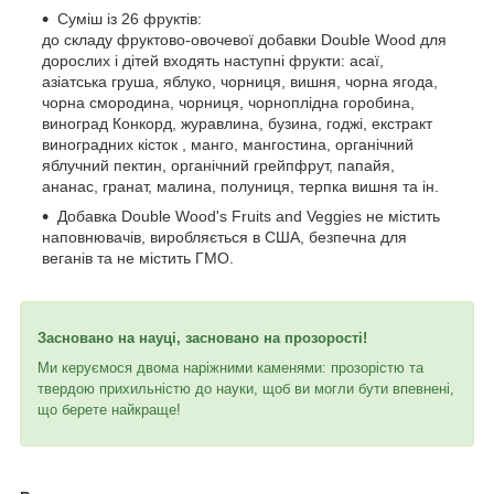
Суміш із 26 фруктів:
до складу фруктово-овочевої добавки Double Wood для
дорослих і дітей входять наступні фрукти: асаї,
азіатська груша, яблуко, чорниця, вишня, чорна ягода,
чорна смородина, чорниця, чорноплідна горобина,
виноград Конкорд, журавлина, бузина, годжі, екстракт
виноградних кісток , манго, мангостина, органічний
яблучний пектин, органічний грейпфрут, папайя,
ананас, гранат, малина, полуниця, терпка вишня та ін.
Добавка Double Wood's Fruits and Veggies не містить
наповнювачів, виробляється в США, безпечна для
веганів та не містить ГМО.
Засновано на науці, засновано на прозорості!
Ми керуємося двома наріжними каменями: прозорістю та
твердою прихильністю до науки, щоб ви могли бути впевнені,
що берете найкраще!