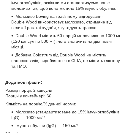
імуноглобулінів, оскільки ми стандартизуємо наше
молозиво так, щоб воно містило 15% імуноглобулінів.
Молозиво Boving на трав'яному відгодуванні:
Double Wood використовує молозиво, отримане від
великої рогатої худоби, яку годують травою.
Double Wood містить 60 порцій молочника по 1000 мг
(120 капсул по 500 мг), чого вистачить на два повні
місяці.
Добавка Colostrum від Double Wood не містить
наповнювачів, виробляється в США, не містить глютену
та ГМО.
Додаткові факти:
Розмір порції: 2 капсули
Порцій у контейнері: 60
Кількість на порцію/% денної норми:
Молозиво (стандартизоване до 15% імvуноглобулінів
IgG) — 1000 мг/ *
Імуноглобуліни (IgG) — 150 мг/*