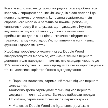
Ков'яче молозиво — це молочна рідина, яка виробляється
коровами впродовж перших кількох днів після пологів і до
появи справжнього молока. Ця рідина відрізняється від
справжнього молока й багатша за поживні речовини,
чинниками росту й сполуками, що підвищують імунітет,
відомими як імуноглобуліни. Добавки з молозивом
приймаються для різних цілей, включно з підтримкою
травного та імунного здоров'я, поліпшенням когнітивних
функцій і здоров'ям кісток.
У добавці коров'ячого молочника від Double Wood
використовується молозиво, отримане тільки з першого
донення після народження теляти, яке стандартизоване до
15% імуноглобулінів. У цьому продукті також використовується
тільки молозиво корів трав'яного відгодовування.
Порошок молозива, отриманий тільки під час першого
доведення:
Молозиво треба отримувати тільки під час першого
дозування після набрякла. Важливо вибирати продукт
Colostrum, отриманий тільки після першого доння.
Молозиво Double Wood's є ідеальною домішкою