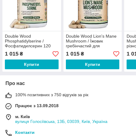
Double Wood
Double Wood Lion's Mane
Doub
Phosphatidylserine /
Mushroom / Їжовик
Mush
Фосфатидилсерин 120
гребінчастий для
різн
капсул
когнітивного здоров'я 120
капс
1 015
1 015
1 0
₴
₴
капсул
Купити
Купити
Про нас
100% позитивних з 750 відгуків за рік
Працює з 13.09.2018
м. Київ
вулиця Голосіївська, 13Б, 03039, Київ, Україна
Контакти