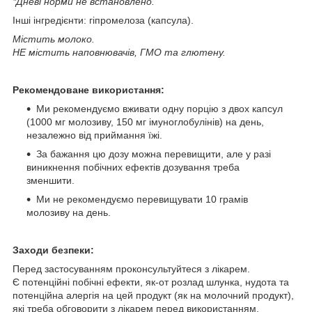
*Дневі норми не встановлено.
Інші інгредієнти: гіпромелоза (капсула).
Містить молоко.
НЕ містить наповнювачів, ГМО та глютену.
Рекомендоване використання:
Ми рекомендуємо вживати одну порцію з двох капсул
(1000 мг молозиву, 150 мг імуноглобулінів) на день,
незалежно від приймання їжі.
За бажання цю дозу можна перевищити, але у разі
виникнення побічних ефектів дозування треба
зменшити.
Ми не рекомендуємо перевищувати 10 грамів
молозиву на день.
Заходи безпеки:
Перед застосуванням проконсультуйтеся з лікарем.
Є потенційні побічні ефекти, як-от розлад шлунка, нудота та
потенційна алергія на цей продукт (як на молочний продукт),
які треба обговорити з лікарем перед використанням.