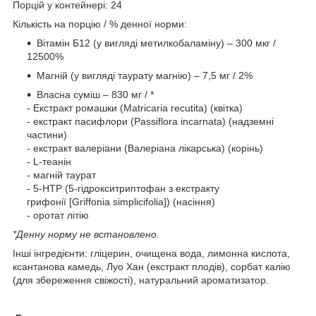
Порцій у контейнері: 24
Кількість на порцію / % денної норми:
Вітамін Б12 (у вигляді метилкобаламіну) – 300 мкг /
12500%
Магній (у вигляді таурату магнію) – 7,5 мг / 2%
Власна суміш – 830 мг / *
- Екстракт ромашки (Matricaria recutita) (квітка)
- екстракт пасифлори (Passiflora incarnata) (надземні
частини)
- екстракт валеріани (Валеріана лікарська) (корінь)
- L-теанін
- магній таурат
- 5-HTP (5-гідрокситриптофан з екстракту
грифонії [Griffonia simplicifolia]) (насіння)
- оротат літію
*Денну норму не встановлено.
Інші інгредієнти: гліцерин, очищена вода, лимонна кислота,
ксантанова камедь, Луо Хан (екстракт плодів), сорбат калію
(для збереження свіжості), натуральний ароматизатор.