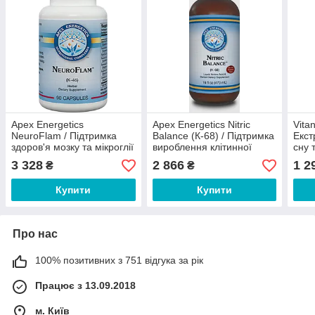
Apex Energetics
Apex Energetics Nitric
Vitan
NeuroFlam / Підтримка
Balance (К-68) / Підтримка
Екст
здоров'я мозку та мікроглії
вироблення клітинної
сну 
90 капсул
енергії (шоколад-
мали
3 328
2 866
1 2
₴
₴
полуниця) 473 мл
Купити
Купити
Про нас
100% позитивних з 751 відгука за рік
Працює з 13.09.2018
м. Київ