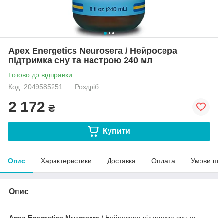
Apex Energetics Neurosera / Нейросера
підтримка сну та настрою 240 мл
Готово до відправки
Код: 2049585251
Роздріб
2 172
₴
Купити
Опис
Характеристики
Доставка
Оплата
Умови п
Опис
Apex Energetics Neurosera
/ Нейросера підтримка сну та