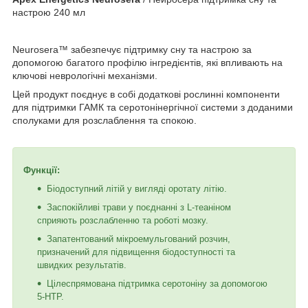
настрою 240 мл
Neurosera™ забезпечує підтримку сну та настрою за
допомогою багатого профілю інгредієнтів, які впливають на
ключові неврологічні механізми.
Цей продукт поєднує в собі додаткові рослинні компоненти
для підтримки ГАМК та серотонінергічної системи з доданими
сполуками для розслаблення та спокою.
Функції:
Біодоступний літій у вигляді оротату літію.
Заспокійливі трави у поєднанні з L-теаніном
сприяють розслабленню та роботі мозку.
Запатентований мікроемульгований розчин,
призначений для підвищення біодоступності та
швидких результатів.
Цілеспрямована підтримка серотоніну за допомогою
5-HTP.