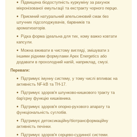
Підвищена біодоступність куркуміну за рахунок
мікронізованої емульгації та екстракту чорного перцю.
Приємний натуральний апельсиновий смак без
штучних підсолоджувачів, барвників та
ароматизаторів.
Рідка форма ідеальна для тих, кому важко ковтати
капсули.
Можна вживати в чистому вигляді, змішувати з
іншими рідкими формулами Apex Energetics або
додавати в прохолодний напій, наприклад, смузі.
Переваги:
Підтримує імунну систему, у тому числі впливає на
активність NF-kB та TH-17.
Підтримує здоров'я шлунково-кишкового тракту та
бар'єрну функцію кишківника.
Підтримує здоров'я опорно-рухового апарату та
функціональність суглобів.
Підтримує детоксикаційну/біотрансформаційну
активність печінки.
Підтримує здоров'я серцево-судинної системи.