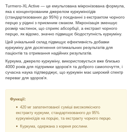
Turmero-XL Active — це емульгована мікронізована формула,
яка є концентрованим джерелом куркуміноїдів
(стандартизованих до 95%) у поєднанні з екстрактом чорного
перцю у рідині з приємним смаком. Мікронізація зменшує
розмір частинок, що сприяє абсорбції, а екстракт чорного
перцю, як відомо, значно підвищує біодоступність куркуміну.
Цей унікальний склад підвищує ефективність добавки
куркуміну для досягнення оптимальних результатів для
пацієнтів та отримання надійних результатів.
Куркума, джерело куркуміну, використовується вже близько
4000 років для підтримки здоров'я та доброго самопочуття, і
сучасна наука підтверджує, що куркумін має широкий спектр
переваг для здоров'я.
Функції:
420 мг запатентованої суміші високоякісного
екстракту куркуми, стандартизованого до 95%
куркуміноїдів на порцію, та екстракту чорного перцю.
Куркума, одержана з кореня рослини.