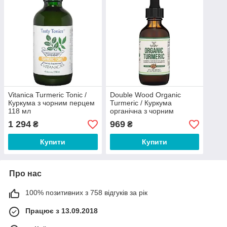
Vitanica Turmeric Tonic /
Double Wood Organic
Куркума з чорним перцем
Turmeric / Куркума
118 мл
органічна з чорним
перцем без алкоголю 60
1 294
969
₴
₴
мл
Купити
Купити
Про нас
100% позитивних з 758 відгуків за рік
Працює з 13.09.2018