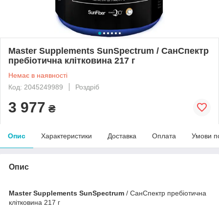
Master Supplements SunSpectrum / СанСпектр
пребіотична клітковина 217 г
Немає в наявності
Код: 2045249989
Роздріб
3 977
₴
Опис
Характеристики
Доставка
Оплата
Умови п
Опис
Master Supplements SunSpectrum
/ СанСпектр пребіотична
клітковина 217 г