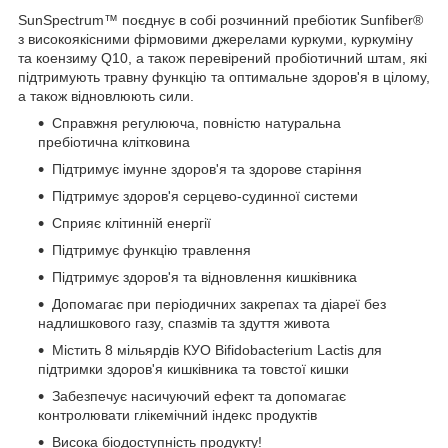
SunSpectrum™ поєднує в собі розчинний пребіотик Sunfiber®
з високоякісними фірмовими джерелами куркуми, куркуміну
та коензиму Q10, а також перевірений пробіотичний штам, які
підтримують травну функцію та оптимальне здоров'я в цілому,
а також відновлюють сили.
Справжня регулююча, повністю натуральна
пребіотична клітковина
Підтримує імунне здоров'я та здорове старіння
Підтримує здоров'я серцево-судинної системи
Сприяє клітинній енергії
Підтримує функцію травлення
Підтримує здоров'я та відновлення кишківника
Допомагає при періодичних закрепах та діареї без
надлишкового газу, спазмів та здуття живота
Містить 8 мільярдів КУО Bifidobacterium Lactis для
підтримки здоров'я кишківника та товстої кишки
Забезпечує насичуючий ефект та допомагає
контролювати глікемічний індекс продуктів
Висока біодоступність продукту!