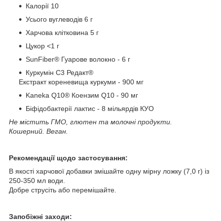
Калорії 10
Усього вуглеводів 6 г
Харчова клітковина 5 г
Цукор <1 г
SunFiber® Гуарове волокно - 6 г
Куркумін C3 Редакт®
Екстракт кореневища куркуми - 900 мг
Kaneka Q10® Коензим Q10 - 90 мг
Біфідобактерії лактис - 8 мільярдів КУО
Не містить ГМО, глютен та молочні продукти.
Кошерний. Веган.
Рекомендації щодо застосування:
В якості харчової добавки змішайте одну мірну ложку (7,0 г) із
250-350 мл води.
Добре струсіть або перемішайте.
Запобіжні заходи: