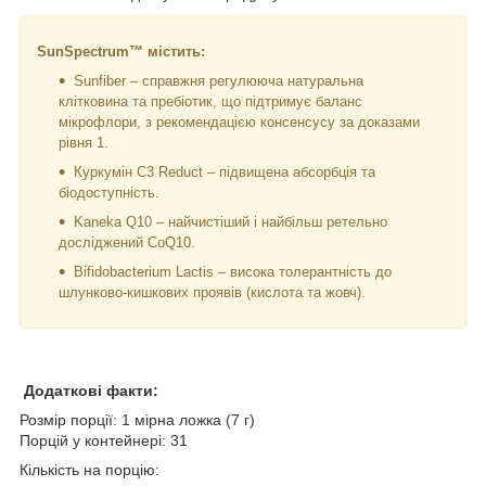
SunSpectrum™ містить:
Sunfiber – справжня регулююча натуральна
клітковина та пребіотик, що підтримує баланс
мікрофлори, з рекомендацією консенсусу за доказами
рівня 1.
Куркумін C3 Reduct – підвищена абсорбція та
біодоступність.
Kaneka Q10 – найчистіший і найбільш ретельно
досліджений CoQ10.
Bifidobacterium Lactis – висока толерантність до
шлунково-кишкових проявів (кислота та жовч).
Додаткові факти:
Розмір порції: 1 мірна ложка (7 г)
Порцій у контейнері: 31
Кількість на порцію: