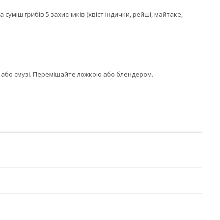
уміш грибів 5 захисників (хвіст індички, рейші, майтаке,
ю або смузі. Перемішайте ложкою або блендером.