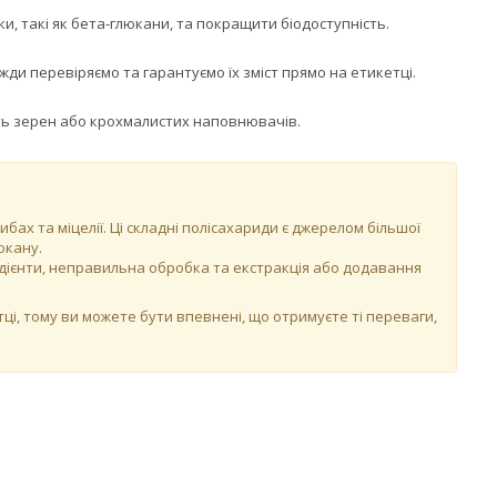
и, такі як бета-глюкани, та покращити біодоступність.
ди перевіряємо та гарантуємо їх зміст прямо на етикетці.
ять зерен або крохмалистих наповнювачів.
х та міцелії. Ці складні полісахариди є джерелом більшої
юкану.
едієнти, неправильна обробка та екстракція або додавання
ці, тому ви можете бути впевнені, що отримуєте ті переваги,