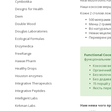
Real Mushrooms Fun
Cymbiotika
Наші кокосові верш
Designs for Health
Кожні 2 столові ло
Diem
500 міліграмів
Double Wood
Менш 2 грамів
Всі натуральні
Douglas Laboratories
Немає міцелі
Перевірені рі
Ecological Formulas
Enzymedica
FreeRange
Functional Coc
функціональним 
Hawaii Pharm
Кокосові в
Healthy Drops
Органічний
Без молочн
Houston enzymes
Без додава
Integrative Therapeutics
15 порцій у
Якість пер
Integrative Peptides
Intelligent Labs
Нам нема чого п
Kirkman Labs