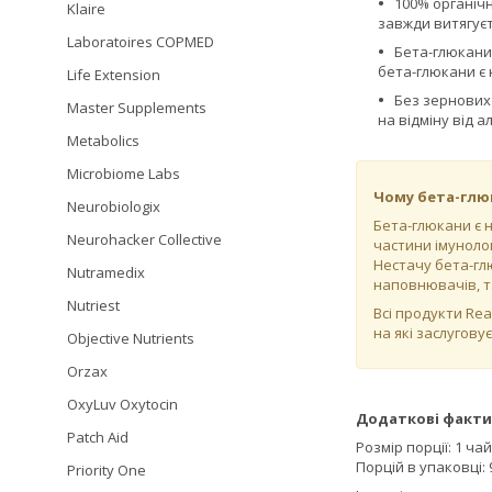
100% органічн
Klaire
завжди витягуєт
Laboratoires COPMED
Бета-глюкани
бета-глюкани є 
Life Extension
Без зернових
Master Supplements
на відміну від 
Metabolics
Microbiome Labs
Чому бета-глю
Neurobiologix
Бета-глюкани є 
Neurohacker Collective
частини імунолог
Нестачу бета-гл
Nutramedix
наповнювачів, т
Nutriest
Всі продукти Rea
на які заслуговує
Objective Nutrients
Orzax
OxyLuv Oxytocin
Додаткові факти
Patch Aid
Розмір порції: 1 ча
Порцій в упаковці: 
Priority One