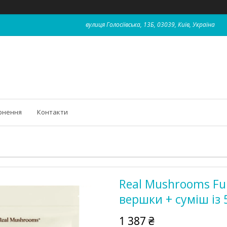
вулиця Голосіївська, 13Б, 03039, Київ, Україна
рнення
Контакти
Real Mushrooms Fun
вершки + суміш із 5
1 387 ₴