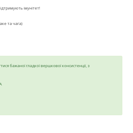
ідтримують імунітет!
таке та чага)
ися бажаної гладкої вершкової консистенції, з
А