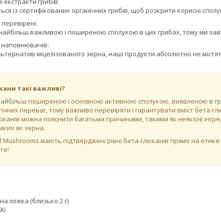
і екстракти грибів:
ься із сертифікованих органічних грибів, щоб розкрити корисні сполук
 перевірені:
найбільш важливою і поширеною сполукою в цих грибах, тому ми завж
 наповнювачів:
альтернатив міцелізованого зерна, наші продукти абсолютно не міст
кани такі важливі?
найбільш поширеною і основною активною сполукою, виявленою в гриба
ічних переваг, тому важливо перевіряти і гарантувати вміст бета-гл
юканів можна пояснити багатьма причинами, такими як неякісні інгр
аких як зерна.
l Mushrooms мають підтверджені рівні бета-глюканів прямо на етикет
те!
йна ложка (близько 2 г)
90