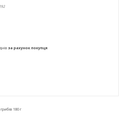
292
днів
за рахунок покупця
грибів 180 г