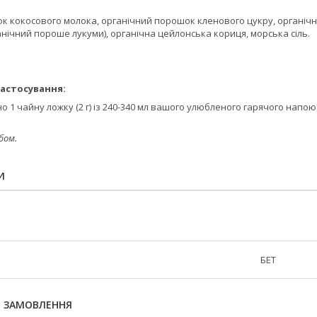
 кокосового молока, органічний порошок кленового цукру, органічна с
ганічний пороше лукуми), органічна цейлонська кориця, морська сіль.
астосування:
 1 чайну ложку (2 г) із 240-340 мл вашого улюбленого гарячого напо
бом.
И
БЕТ
Я ЗАМОВЛЕННЯ