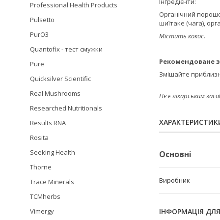
Інгредієнти:
Professional Health Products
Органічний порошок
Pulsetto
шиїтаке (чага), ор
PurO3
Містить кокос.
Quantofix - тест смужки
Рекомендоване з
Pure
Змішайте приблизно
Quicksilver Scientific
Real Mushrooms
Не є лікарським засо
Researched Nutritionals
ХАРАКТЕРИСТИК
Results RNA
Rosita
Seeking Health
Основні
Thorne
Виробник
Trace Minerals
TCMherbs
ІНФОРМАЦІЯ ДЛ
Vimergy