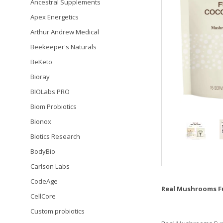
Ancestral Supplements
Apex Energetics
Arthur Andrew Medical
Beekeeper's Naturals
BeKeto
Bioray
BIOLabs PRO
Biom Probiotics
Bionox
Biotics Research
BodyBio
Carlson Labs
CodeAge
Real Mushrooms F
CellCore
Custom probiotics