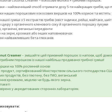
ctional Coconut Creamer – кокосове молоко + грибний порошок.
ки – найсмачніший спосіб отримати дозу 5-ти найкращих грибів, що п
жки наших порошкових кокосових вершків на 100% корисні та містять:
 нашої суміші з 5 екстрактів грибів (хвіст індички, рейші, майтаке, шиї
 цукру з органічного кленового соку й органічного порошку лукуми
, органічні, веганські інгредієнти
ю на зерні, крохмалі або інших наповнювачах
вні найважливіших бета-глюканів.
onut Creamer
– змішайте цей приємний порошок із напоєм, щоб домогт
грибним порошком із нашої найбільш продаваної грибної суміші!
ершки на 100% рослинній основі
 продукт, сертифікований Міністерством сільського господарства СШ
их продуктів, без глютену, без ГМО, веганський
ння крохмалю, міцелію чи будь-якого зерна.
 пакеті
евірено у акредитованих сторонніх лабораторіях.
риховувати: