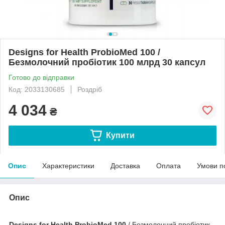
Designs for Health ProbioMed 100 /
Безмолочний пробіотик 100 млрд 30 капсул
Готово до відправки
Код: 2033130685
Роздріб
4 034
₴
Купити
Опис
Характеристики
Доставка
Оплата
Умови п
Опис
Designs for Health ProbioMed 100
/ Безмолочний пробіотик