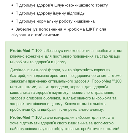
Підтримує здоров'я шлунково-кишкового тракту
Підтримує здорову імунну відповідь
Підтримує нормальну роботу кишківника
Забезпечує поповнення мікробіома ШКТ після
лікування антибіотиками.
ProbioMed™ 100
забезпечує високоефективні пробіотики, які
клінічно ефективні для постійного поповнення та стабілізації
мікробіоти та здоров'я в цілому.
Дисбаланс кишкової флори, чи то відсутність корисних
бактерій, чи надмірне зростання нездорових організмів, може
заважати прагненню оптимального здоров'я. ПробіоМед™100
містить штами, які, як доведено, корисні для здоров'я
кишківника та здоров'я імунітету, правильного травлення,
здоров'я слизової оболонки, збалансованого мікробіома та
здоров'я кишківника в цілому. Кожен штам і кількість
пробіотиків були відібрані після ретельного аналізу.
ProbioMed™ 100
стане найкращим вибором для тих, хто
хоче підтримати здоров'я свого кишківника за допомогою
найпотужніших науково обґрунтованих пробіотичних штамів!