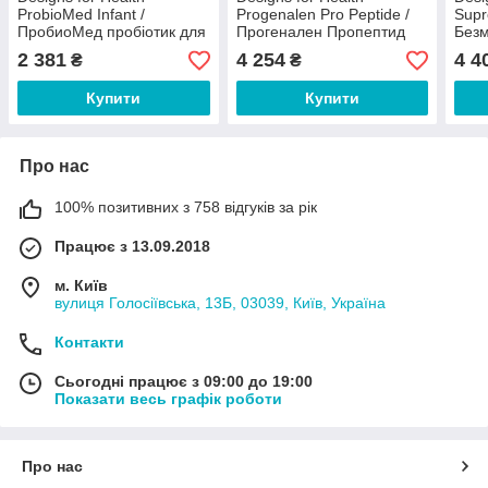
ProbioMed Infant /
Progenalen Pro Peptide /
Supr
ПробиоМед пробіотик для
Прогенален Пропептид
Безм
немовлят 30 саше
IMG-1 підтримка цукру в
млрд
2 381
4 254
4 4
₴
₴
крові 30 капсул
Купити
Купити
Про нас
100% позитивних з 758 відгуків за рік
Працює з 13.09.2018
м. Київ
вулиця Голосіївська, 13Б, 03039, Київ, Україна
Контакти
Сьогодні працює з 09:00 до 19:00
Показати весь графік роботи
Про нас