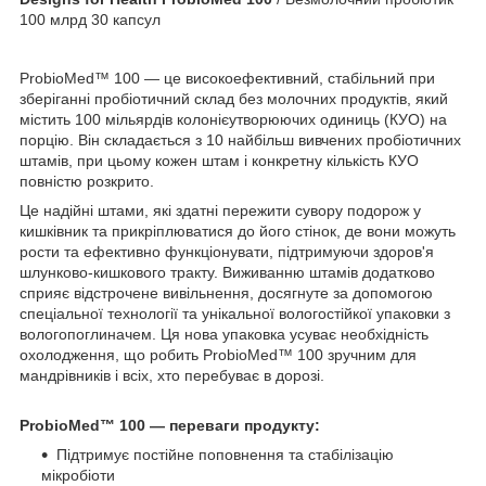
100 млрд 30 капсул
ProbioMed™ 100 — це високоефективний, стабільний при
зберіганні пробіотичний склад без молочних продуктів, який
містить 100 мільярдів колонієутворюючих одиниць (КУО) на
порцію. Він складається з 10 найбільш вивчених пробіотичних
штамів, при цьому кожен штам і конкретну кількість КУО
повністю розкрито.
Це надійні штами, які здатні пережити сувору подорож у
кишківник та прикріплюватися до його стінок, де вони можуть
рости та ефективно функціонувати, підтримуючи здоров'я
шлунково-кишкового тракту. Виживанню штамів додатково
сприяє відстрочене вивільнення, досягнуте за допомогою
спеціальної технології та унікальної вологостійкої упаковки з
вологопоглиначем. Ця нова упаковка усуває необхідність
охолодження, що робить ProbioMed™ 100 зручним для
мандрівників і всіх, хто перебуває в дорозі.
ProbioMed™ 100 — переваги продукту:
Підтримує постійне поповнення та стабілізацію
мікробіоти