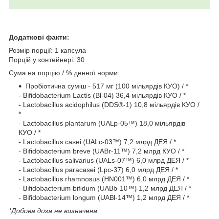
Додаткові факти:
Розмір порції: 1 капсула
Порцій у контейнері: 30
Сума на порцію / % денної норми:
Пробіотична суміш - 517 мг (100 мільярдів КУО) / *
- Bifidobacterium Lactis (Bl-04) 36,4 мільярдів КУО / *
- Lactobacillus acidophilus (DDS®-1) 10,8 мільярдів КУО /
*
- Lactobacillus plantarum (UALp-05™) 18,0 мільярдів
КУО / *
- Lactobacillus casei (UALc-03™) 7,2 млрд ДЕЯ / *
- Bifidobacterium breve (UABr-11™) 7,2 млрд КУО / *
- Lactobacillus salivarius (UALs-07™) 6,0 млрд ДЕЯ / *
- Lactobacillus paracasei (Lpc-37) 6,0 млрд ДЕЯ / *
- Lactobacillus rhamnosus (HN001™) 6,0 млрд ДЕЯ / *
- Bifidobacterium bifidum (UABb-10™) 1,2 млрд ДЕЯ / *
- Bifidobacterium longum (UABl-14™) 1,2 млрд ДЕЯ / *
*Добова доза не визначена.