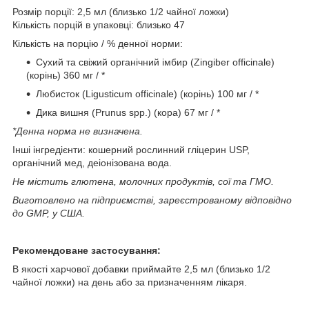
Розмір порції: 2,5 мл (близько 1/2 чайної ложки)
Кількість порцій в упаковці: близько 47
Кількість на порцію / % денної норми:
Сухий та свіжий органічний імбир (Zingiber officinale)
(корінь) 360 мг / *
Любисток (Ligusticum officinale) (корінь) 100 мг / *
Дика вишня (Prunus spp.) (кора) 67 мг / *
*Денна норма не визначена.
Інші інгредієнти: кошерний рослинний гліцерин USP,
органічний мед, деіонізована вода.
Не містить глютена, молочних продуктів, сої та ГМО.
Виготовлено на підприємстві, зареєстрованому відповідно
до GMP, у США.
Рекомендоване застосування:
В якості харчової добавки приймайте 2,5 мл (близько 1/2
чайної ложки) на день або за призначенням лікаря.