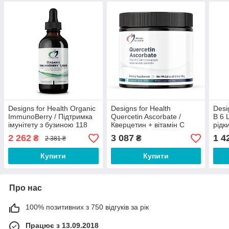
Designs for Health Organic
Designs for Health
Desi
ImmunoBerry / Підтримка
Quercetin Ascorbate /
B 6 
імунітету з бузиною 118
Кверцетин + вітамін С
рідк
мл Термін 01/2027
підтримка при алергії
2 262
3 087
1 4
₴
₴
2 381 ₴
порошок 100 г
Купити
Купити
Про нас
100% позитивних з 750 відгуків за рік
Працює з 13.09.2018