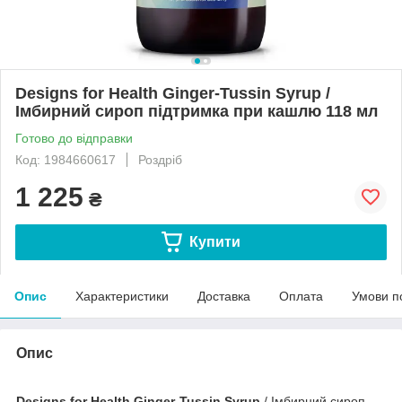
Designs for Health Ginger-Tussin Syrup /
Імбирний сироп підтримка при кашлю 118 мл
Готово до відправки
Код: 1984660617
Роздріб
1 225
₴
Купити
Опис
Характеристики
Доставка
Оплата
Умови п
Опис
Designs for Health Ginger-Tussin Syrup
/ Імбирний сироп