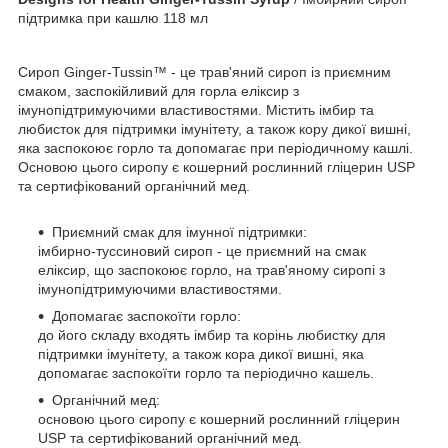
підтримка при кашлю 118 мл
Сироп Ginger-Tussin™ - це трав'яний сироп із приємним
смаком, заспокійливий для горла еліксир з
імунопідтримуючими властивостями. Містить імбир та
любисток для підтримки імунітету, а також кору дикої вишні,
яка заспокоює горло та допомагає при періодичному кашлі.
Основою цього сиропу є кошерний рослинний гліцерин USP
та сертифікований органічний мед.
Приємний смак для імунної підтримки:
імбирно-туссиновий сироп - це приємний на смак
еліксир, що заспокоює горло, на трав'яному сиропі з
імунопідтримуючими властивостями.
Допомагає заспокоїти горло:
до його складу входять імбир та корінь любистку для
підтримки імунітету, а також кора дикої вишні, яка
допомагає заспокоїти горло та періодично кашель.
Органічний мед:
основою цього сиропу є кошерний рослинний гліцерин
USP та сертифікований органічний мед.