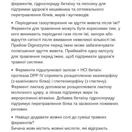
ферментів, гідрохлориду бетаїну та пепсину для
підтримки здоров'я кишківника та оптимального
перетравлення білків, жирів і вуглеводів.
Періодичне газоутворення чи здуття живота після їжі?
Ферменти для травлення можуть бути корисними тим, у
кого виникають періодичні гази після їжі, запори або
відчуття ситості після вживання невеликої кількості їжі.
Прийом Digestzyme перед їжею може забезпечувати
полегшення здуття живота. Приймайте одну капсулу
для травлення перед їжею, щоб підтримати здоров'я
травної системи.
Ферменти підшлункової залози + HCl бетаїн:
протеаза DPP IV сприяють розщепленню казоморфіну
(з казеїнового білка) і глютеоморфіну (з глютену).
Фермент лактазу допомагає розщеплювати лактозу
молочного цукру, а ліпаза підтримує жири та
жиророзчинні вітаміни. Добавка бетаїну гідрохлориду
підтримує перетравлення білка та засвоєння поживних
речовин.
Навіщо додавати жовчні солі до суміші травних
ферментів?
Бичача жовч містить жовчні кислоти, які відіграють