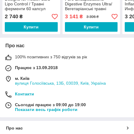
Lipo Control / Травні
Digestive Enzymes Ultra/
Infl
ферменти 60 капсул
Вегетаріанські травні
Инф
ферменти 180 капсул
Прот
2 740
3 141
3 2
₴
₴
3 306 ₴
Термін 01/2027
120 
Купити
Купити
Про нас
100% позитивних з 750 відгуків за рік
Працює з 13.09.2018
м. Київ
вулиця Голосіївська, 13Б, 03039, Київ, Україна
Контакти
Сьогодні працює з 09:00 до 19:00
Показати весь графік роботи
Про нас