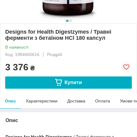
Designs for Health Digestzymes / Травні
ферменти з бетаїном HCl 180 капсул
В наявності
Код: 1984660616
Роздріб
3 376
₴
Купити
Опис
Характеристики
Доставка
Оплата
Умови п
Опис
Designs for Health Digestzymes
/ Травні ферменти з