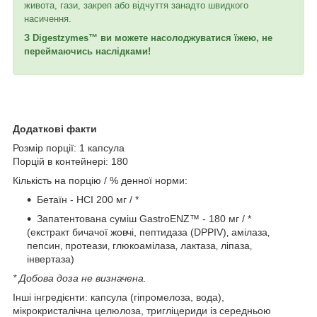
живота, гази, закреп або відчуття занадто швидкого
насичення.
З Digestzymes™ ви можете насолоджуватися їжею, не
переймаючись наслідками!
Додаткові факти
Розмір порції: 1 капсула
Порцій в контейнері: 180
Кількість на порцію / % денної норми:
Бетаїн - HCI 200 мг / *
Запатентована суміш GastroENZ™ - 180 мг / *
(екстракт бичачої жовчі, пептидаза (DPPIV)‚ амілаза‚
пепсин‚ протеази‚ глюкоамілаза‚ лактаза‚ ліпаза‚
інвертаза)
* Добова доза не визначена.
Інші інгредієнти: капсула (гіпромелоза, вода),
мікрокристалічна целюлоза, тригліцериди із середньою