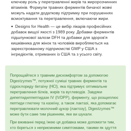
ключову роль у перетравленні жирів та жиророзчинних
вітамінів. Формули травних ферментів бичачої жовчі
можуть надати додаткову підтримку при порушеннях
всмоктування та перетравлення, включаючи жири.
Designs for Health — це вибір лікарів професійних
добавок вищої якості з 1989 року. Добавки ферментів
підшлункової залози DFH та добавки для здоров'я
кишківника для жінок та чоловіків виробляються на
зареєстрованому підприємстві GMP у США з
інгредієнтів, отриманих із США та з усього світу.
Попрощайтеся з травним дискомфортом за допомогою
Digestzymes™, потужної суміші травних ферментів та
гідрохлориду бетаїну (HCl), яка підтримує оптимальне
перетравлення білків, жирів та вуглеводів. Завдяки
дипептидилпептидазе IV (IVDPP), ферменту, що розщеплює
пептиди глютену та казеїну, а також лактазі, яка допомагає
перетравлювати молочний цукор (лактозу), Digestzymes™
може бути саме тим рішенням, яке ви шукали.
При вживанні перед їжею ця добавка може допомогти тим,
хто бореться з неприємними симптомами, такими як здуття