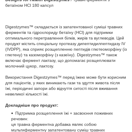
бетаїном HCl 180 капсул
Digestzymes™ складається із запатентованої суміші травних
ферментів та гідрохлориду бетаїну (HCl) для підтримки
оптимального перетравлення білків, жирів та вуглеводів. Цей
продукт містить спеціальну протеазу дипептидилпептидазу IV
(IVDPP), яка сприяє розщепленню пептидів глютеоморфіну (із
глютену) та казоморфіну (з казеїну). Digestzymes™ також
включає фермент лактазу, що допомагає розщеплювати
молочний цукор, лактозу.
Використання Digestzymes™ перед їжею може бути корисним
для пацієнтів, у яких виникають гази та здуття живота після
їжі, періодичні запори або відчуття ситості після вживання
невеликої кількості їжі.
Докладніше про продукт:
Підтримка розщеплення їжі + засвоєння поживних
речовин:
ця травна ферментна добавка являє собою
мультиферментну запатентовану суміш травних