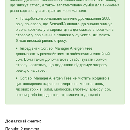
що знижує стрес, а також запатентовану суміш для зниження
рівня кортизолу з екстрактом кори магнолії.
Плацебо-контрольоване клінічне дослідження 2008
року показало, що Sensoril® ашваганда значно знижує
рівень кортизолу в сироватці та допомагає впоратися зі
стресом у порівнянні з плацебо у суб'єктів, які мають
більш високий рівень стресу.
Інгредієнти Cortisol Manager Allergen Free
допомагають розслабитися та забезпечити спокійний
сон. Вони також допомагають стабілізувати гормон
стресу кортизолу, що додатково підтримує здорову
реакцію на стрес.
Cortisol Manager Allergen Free не містить жодного з
цих поширених харчових алергенів: молока, яєць,
лісових горіхів, риби, молюсків, глютену, арахісу, сої,
пшениці або інгредієнтів, отриманих із дріжджів.
Додаткові факти:
Порція: 2 капсули