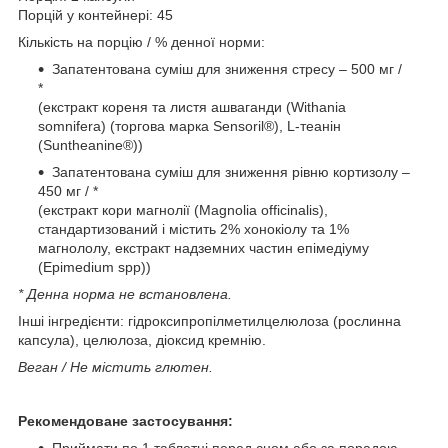
Порцій у контейнері: 45
Кількість на порцію / % денної норми:
Запатентована суміш для зниження стресу – 500 мг /
*
(екстракт кореня та листя ашваганди (Withania
somnifera) (торгова марка Sensoril®), L-теанін
(Suntheanine®))
Запатентована суміш для зниження рівню кортизолу –
450 мг / *
(екстракт кори магнолії (Magnolia officinalis),
стандартизований і містить 2% хонокіолу та 1%
магнололу, екстракт надземних частин епімедіуму
(Epimedium spp))
* Денна норма не встановлена.
Інші інгредієнти: гідроксипропілметилцелюлоза (рослинна
капсула), целюлоза, діоксид кремнію.
Веган / Не містить глютен.
Рекомендоване застосування:
Приймати по 1 таблетці перед сном або за порадою