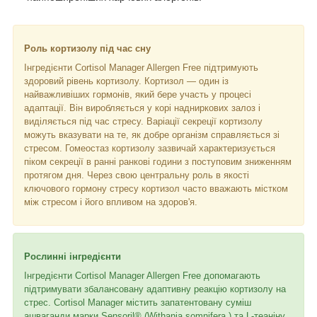
Роль кортизолу під час сну
Інгредієнти Cortisol Manager Allergen Free підтримують
здоровий рівень кортизолу. Кортизол — один із
найважливіших гормонів, який бере участь у процесі
адаптації. Він виробляється у корі надниркових залоз і
виділяється під час стресу. Варіації секреції кортизолу
можуть вказувати на те, як добре організм справляється зі
стресом. Гомеостаз кортизолу зазвичай характеризується
піком секреції в ранні ранкові години з поступовим зниженням
протягом дня. Через свою центральну роль в якості
ключового гормону стресу кортизол часто вважають містком
між стресом і його впливом на здоров'я.
Рослинні інгредієнти
Інгредієнти Cortisol Manager Allergen Free допомагають
підтримувати збалансовану адаптивну реакцію кортизолу на
стрес. Cortisol Manager містить запатентовану суміш
ашваганди марки Sensoril® (Withania somnifera ) та L-теаніну,