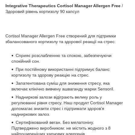
Integrative Therapeutics Cortisol Manager Allergen Free
/
Здоровий рівень кортизолу 90 капсул
Cortisol Manager Allergen Free створений для підтримки
збалансованого кортизолу та здорової реакції на стрес:
Сприяє розслабленню та спокою, забезпечуючи
спокійний сон.
При постійному використанні підтримує баланс
кортизолу та здорову реакцію на стрес.
Запатентована суміш для зниження стресу, яка
включає клінічно вивчену ашваганду марки Sensoril.
Надниркові залози відіграють велику роль у
регулюванні рівня стресу. Наш продукт Cortisol Manager
допомагає знизити стрес і підтримати здоров'я
надниркових залоз.
Сертифікований веган. Без мелатоніну.
Підтверджено виробником: не містить жодного з 8
найпоширеніших харчових алергенів.