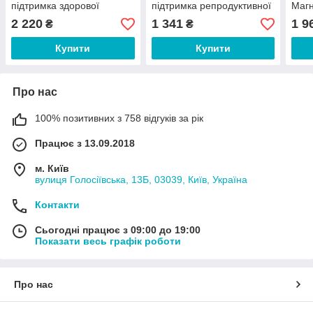
підтримка здорової
підтримка репродуктивної
Магн
кислотності шлунка 250
системи 225 мг 60 капсул
когн
2 220
1 341
1 9
₴
₴
капсул
капс
Купити
Купити
Про нас
100% позитивних з 758 відгуків за рік
Працює з 13.09.2018
м. Київ
вулиця Голосіївська, 13Б, 03039, Київ, Україна
Контакти
Сьогодні працює з 09:00 до 19:00
Показати весь графік роботи
Про нас