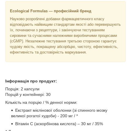
Ecological Formulas — професійний бренд
Науково розроблені добавки фармацевтичного класу
відповідають найвищим стандартам якості або перевершують
їх, починаючи з рецептури, і закінчуючи тестуванням
сировини та сучасними належними виробничими процесами
(cGMP). Незалежне тестування третьою стороною гарантує
чудову якість, покращену абсорбцію, чистоту, ефективність,
ефективність та достовірність маркування.
Інформація про продукт:
Порція: 2 капсули
Порцій у контейнері: 30
Кількість на порцію / % денної норми:
Екстракт мієлінової оболонки (зі спинного мозку
великої рогатої худоби) - 200 мг / *
Вітамін С (аскорбінова кислота) – 30 мг / 35%