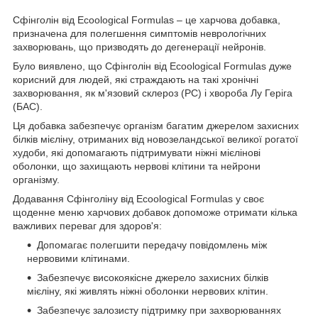
Сфінголін від Ecoological Formulas – це харчова добавка,
призначена для полегшення симптомів неврологічних
захворювань, що призводять до дегенерації нейронів.
Було виявлено, що Сфінголін від Ecoological Formulas дуже
корисний для людей, які страждають на такі хронічні
захворювання, як м'язовий склероз (РС) і хвороба Лу Геріга
(БАС).
Ця добавка забезпечує організм багатим джерелом захисних
білків мієліну, отриманих від новозеландської великої рогатої
худоби, які допомагають підтримувати ніжні мієлінові
оболонки, що захищають нервові клітини та нейрони
організму.
Додавання Сфінголіну від Ecoological Formulas у своє
щоденне меню харчових добавок допоможе отримати кілька
важливих переваг для здоров'я:
Допомагає полегшити передачу повідомлень між
нервовими клітинами.
Забезпечує високоякісне джерело захисних білків
мієліну, які живлять ніжні оболонки нервових клітин.
Забезпечує залозисту підтримку при захворюваннях