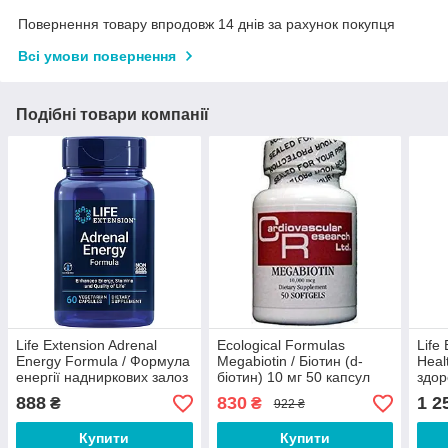
Повернення товару впродовж 14 днів за рахунок покупця
Всі умови повернення
Подібні товари компанії
Life Extension Adrenal
Ecological Formulas
Life
Energy Formula / Формула
Megabiotin / Біотин (d-
Heal
енергії надниркових залоз
біотин) 10 мг 50 капсул
здор
60 капсул
Термін 12/2026
888
830
1 2
₴
₴
922 ₴
Купити
Купити