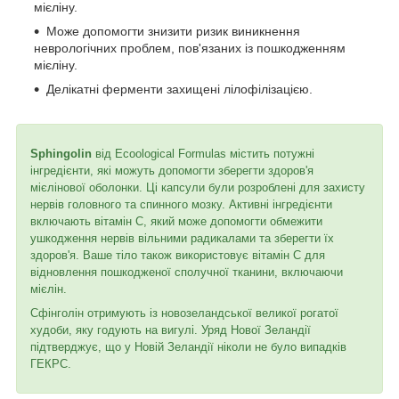
мієліну.
Може допомогти знизити ризик виникнення
неврологічних проблем, пов'язаних із пошкодженням
мієліну.
Делікатні ферменти захищені лілофілізацією.
Sphingolin
від Ecoological Formulas містить потужні
інгредієнти, які можуть допомогти зберегти здоров'я
мієлінової оболонки. Ці капсули були розроблені для захисту
нервів головного та спинного мозку. Активні інгредієнти
включають вітамін С, який може допомогти обмежити
ушкодження нервів вільними радикалами та зберегти їх
здоров'я. Ваше тіло також використовує вітамін С для
відновлення пошкодженої сполучної тканини, включаючи
мієлін.
Сфінголін отримують із новозеландської великої рогатої
худоби, яку годують на вигулі. Уряд Нової Зеландії
підтверджує, що у Новій Зеландії ніколи не було випадків
ГЕКРС.