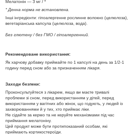
Мелатонін — 3 мг / *
* Денна норма не встановлена.
Інші інгредієнти: гіпоалергенне рослинне волокно (целюлоза),
вегетаріанська капсула (целюлоза, вода).
Без глютену / без ГМО / гіпоалергенний.
Рекомендоване використання:
Як харчову добавку приймайте по 1 капсулі на день за 1/2-1
годину перед сном або за призначенням лікаря.
Заходи безпеки:
Проконсультуйтеся з лікарем, якщо ви маєте тривалі
проблеми зі сном, перед використанням у дітей, перед
використанням у вагітних або жінок, що годують, у людей із
захворюваннями й у тих, хто приймає ліки.
Не сідайте за кермо та не керуйте механізмами під час
приймання мелатоніну.
Цей продукт може бути протипоказаний особам, які
приймають кортикостероїди.