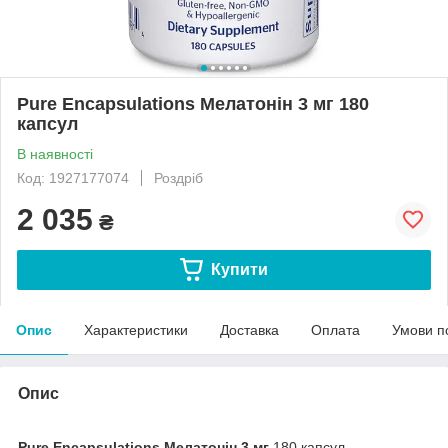
Pure Encapsulations Мелатонін 3 мг 180
капсул
В наявності
Код: 1927177074
Роздріб
2 035
₴
Купити
Опис
Характеристики
Доставка
Оплата
Умови п
Опис
Pure Encapsulations Мелатонін 3 мг
180 капсул