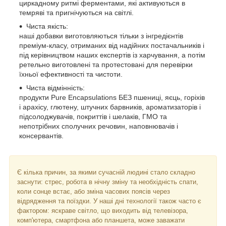
циркадному ритмі ферментами, які активуються в
темряві та пригнічуються на світлі.
Чиста якість:
наші добавки виготовляються тільки з інгредієнтів
преміум-класу, отриманих від надійних постачальників і
під керівництвом наших експертів із харчування, а потім
ретельно виготовлені та протестовані для перевірки
їхньої ефективності та чистоти.
Чиста відмінність:
продукти Pure Encapsulations БЕЗ пшениці, яєць, горіхів
і арахісу, глютену, штучних барвників, ароматизаторів і
підсолоджувачів, покриттів і шелаків, ГМО та
непотрібних сполучних речовин, наповнювачів і
консервантів.
Є кілька причин, за якими сучасній людині стало складно
заснути: стрес, робота в нічну зміну та необхідність спати,
коли сонце встає, або зміна часових поясів через
відрядження та поїздки. У наші дні технології також часто є
фактором: яскраве світло, що виходить від телевізора,
комп'ютера, смартфона або планшета, може заважати