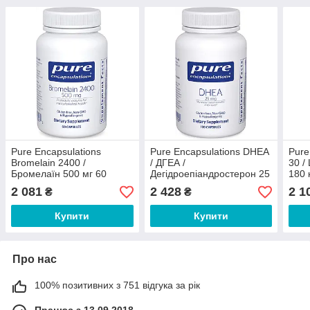
Pure Encapsulations
Pure Encapsulations DHEA
Pure
Bromelain 2400 /
/ ДГЕА /
30 /
Бромелаїн 500 мг 60
Дегідроепіандростерон 25
180 
капсул
мг 180 капсул
2 081
2 428
2 1
₴
₴
Купити
Купити
Про нас
100% позитивних з 751 відгука за рік