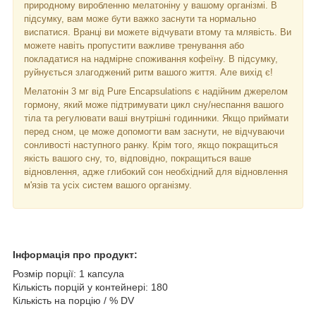
природному виробленню мелатоніну у вашому організмі. В
підсумку, вам може бути важко заснути та нормально
виспатися. Вранці ви можете відчувати втому та млявість. Ви
можете навіть пропустити важливе тренування або
покладатися на надмірне споживання кофеїну. В підсумку,
руйнується злагоджений ритм вашого життя. Але вихід є!
Мелатонін 3 мг від Pure Encapsulations є надійним джерелом
гормону, який може підтримувати цикл сну/неспання вашого
тіла та регулювати ваші внутрішні годинники. Якщо приймати
перед сном, це може допомогти вам заснути, не відчуваючи
сонливості наступного ранку. Крім того, якщо покращиться
якість вашого сну, то, відповідно, покращиться ваше
відновлення, адже глибокий сон необхідний для відновлення
м'язів та усіх систем вашого організму.
Інформація про продукт:
Розмір порції: 1 капсула
Кількість порцій у контейнері: 180
Кількість на порцію / % DV