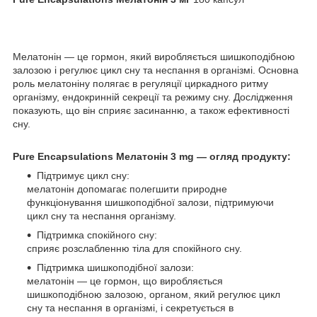
Мелатонін — це гормон, який виробляється шишкоподібною
залозою і регулює цикл сну та неспання в організмі. Основна
роль мелатоніну полягає в регуляції циркадного ритму
організму, ендокринній секреції та режиму сну. Дослідження
показують, що він сприяє засинанню, а також ефективності
сну.
Pure Encapsulations Мелатонін 3 mg — огляд продукту:
Підтримує цикл сну:
мелатонін допомагає полегшити природне
функціонування шишкоподібної залози, підтримуючи
цикл сну та неспання організму.
Підтримка спокійного сну:
сприяє розслабленню тіла для спокійного сну.
Підтримка шишкоподібної залози:
мелатонін — це гормон, що виробляється
шишкоподібною залозою, органом, який регулює цикл
сну та неспання в організмі, і секретується в